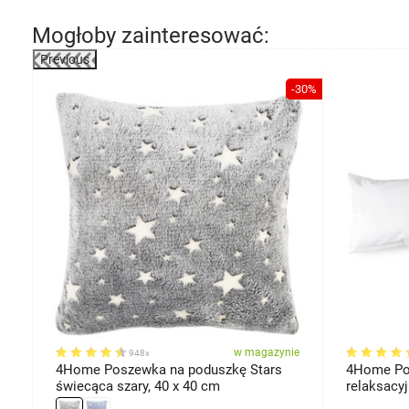
Mogłoby zainteresować:
Previous
-30%
ie
w magazynie
948x
4Home Poszewka na poduszkę Stars
4Home Po
świecąca szary, 40 x 40 cm
relaksacyj
180 cm