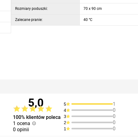
Rozmiary poduszki:
70 x 90 cm
Zalecane pranie:
40 °C
5,0
1
5
0
4
0
3
100% klientów poleca
0
2
1 ocena
0
1
0 opinii