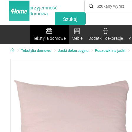
przyjemność
domowa
Tekstylia domowe
Meble
Dodatki i dekoracje
K
Tekstylia domowe
Jaśki dekoracyjne
Poszewki na jaśki