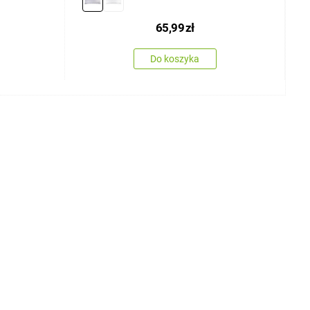
65,99
zł
Do koszyka