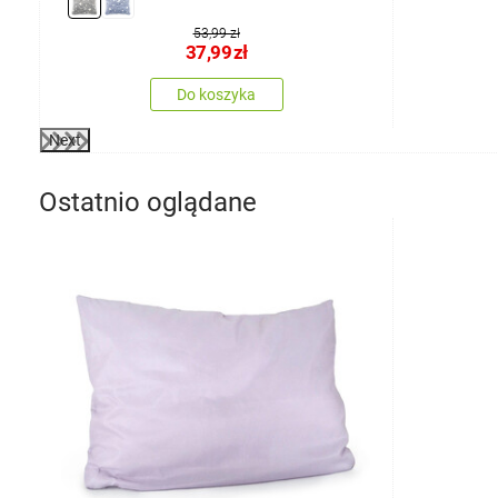
53,99 zł
37,99
zł
Do koszyka
Next
Ostatnio oglądane