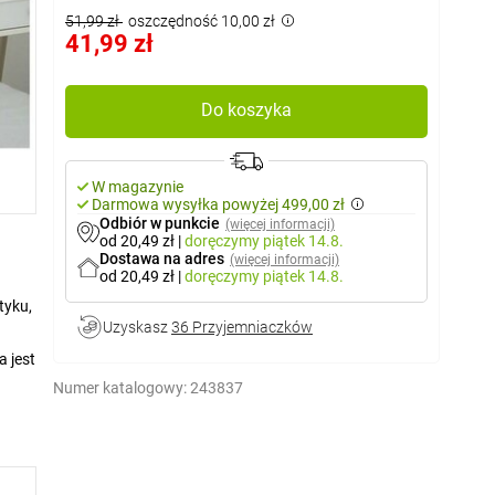
51,99 zł
oszczędność 10,00 zł
41,99 zł
Do koszyka
W magazynie
Darmowa wysyłka powyżej 499,00 zł
Odbiór w punkcie
(więcej informacji)
od 20,49 zł
|
doręczymy
piątek 14.8.
Dostawa na adres
(więcej informacji)
od 20,49 zł
|
doręczymy
piątek 14.8.
tyku,
Uzyskasz
36 Przyjemniaczków
a jest
Numer katalogowy:
243837