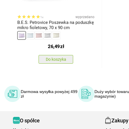
wyprzedano
1x
B.E.S. Petrovice Poszewka na poduszkę
mikro fioletowy, 70 x 90 cm
26,49
zł
Do koszyka
Darmowa wysyłka powyżej 499
Duży wybór towaru
zł
magazynie)
O spółce
Zakupy