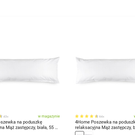
w magazynie
43x
64x
szewka na poduszkę
4Home Poszewka na podusz
na Mąż zastępczy, biała, 55 x
relaksacyjna Mąż zastępczy, bi
120 cm