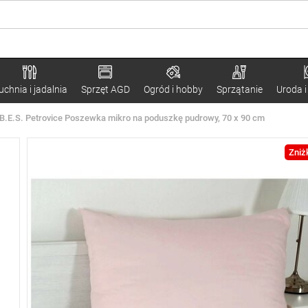
uchnia i jadalnia
Sprzęt AGD
Ogród i hobby
Sprzątanie
Uroda i
B.E.S. Petrovice Poszewka mikro na poduszkę pudrowy, 70 x 90 cm
Zniż