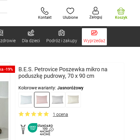
Zaloguj
Kontakt
Ulubione
Koszyk
 zdrowie
Dla dzieci
Podróż i zakupy
Wyprzedaż
B.E.S. Petrovice Poszewka mikro na
ka -19%
poduszkę pudrowy, 70 x 90 cm
Kolorowe warianty:
Jasnoróżowy
1 ocena
STANDARD
100
4HOME
4HOME