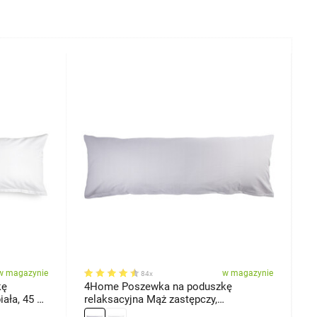
w magazynie
w magazynie
84x
kę
4Home Poszewka na poduszkę
4
ała, 45 x
relaksacyjna Mąż zastępczy,
x
jasnoszara, 45 x 120 cm