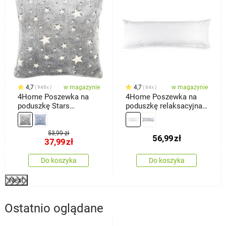
4,7
w magazynie
4,7
w magazynie
948x
64x
4Home Poszewka na
4Home Poszewka na
poduszkę Stars
poduszkę relaksacyjna
świecąca szary, 40 x 40
Mąż zastępczy, biała, 45
cm
x 120 cm
53,99 zł
56,99
zł
37,99
zł
Do koszyka
Do koszyka
Next
Ostatnio oglądane