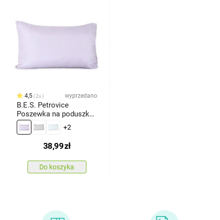
4,5
wyprzedano
2x
B.E.S. Petrovice
Poszewka na poduszkę
mikro fioletowy, 45 x 75
+2
cm
38,99
zł
Do koszyka