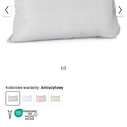
1/2
Kolorowe warianty:
Antracytowy
STANDARD
100
4HOME
4HOME