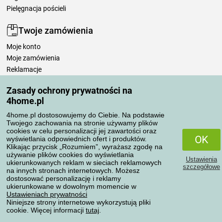
Pielęgnacja pościeli
Twoje zamówienia
Moje konto
Moje zamówienia
Reklamacje
Odstąpienie od umowy
Zasady ochrony prywatności na
Zasady przetwarzania recenzji
4home.pl
4home.pl dostosowujemy do Ciebie. Na podstawie
Sposoby transportu
Twojego zachowania na stronie używamy plików
cookies w celu personalizacji jej zawartości oraz
OK
wyświetlania odpowiednich ofert i produktów.
Klikając przycisk „Rozumiem”, wyrażasz zgodę na
Metody płatności
używanie plików cookies do wyświetlania
Ustawienia
ukierunkowanych reklam w sieciach reklamowych
szczegółowe
na innych stronach internetowych. Możesz
dostosować personalizację i reklamy
ukierunkowane w dowolnym momencie w
Niezawodny sklep
Ustawieniach prywatności
Niniejsze strony internetowe wykorzystują pliki
cookie. Więcej informacji
tutaj
.