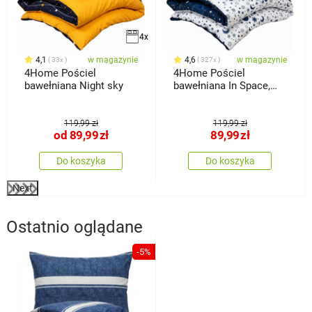
4x
4,1
w magazynie
4,6
w magazynie
33x
327x
4Home Pościel
4Home Pościel
bawełniana Night sky
bawełniana In Space,
140 x 200 cm, 70 x 90
cm
119,99 zł
119,99 zł
od
89,99
zł
89,99
zł
Do koszyka
Do koszyka
Next
Ostatnio oglądane
-5%