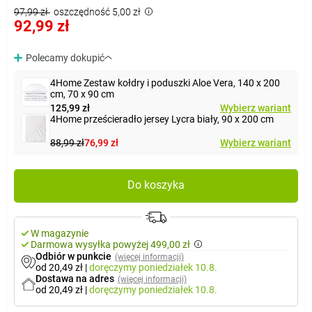
97,99 zł
oszczędność 5,00 zł
92,99 zł
Polecamy dokupić
4Home Zestaw kołdry i poduszki Aloe Vera, 140 x 200
cm, 70 x 90 cm
125,99 zł
Wybierz wariant
4Home prześcieradło jersey Lycra biały, 90 x 200 cm
88,99 zł
76,99 zł
Wybierz wariant
Do koszyka
W magazynie
Darmowa wysyłka powyżej 499,00 zł
Odbiór w punkcie
(więcej informacji)
od 20,49 zł
|
doręczymy
poniedziałek 10.8.
Dostawa na adres
(więcej informacji)
od 20,49 zł
|
doręczymy
poniedziałek 10.8.