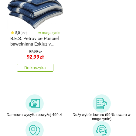
5,0
w magazynie
2x
B.E.S. Petrovice Pościel
bawełniana Exkluziv
Blueline, 140 x 200 cm,
97,99 zł
70 x 90 cm
92,99
zł
Do koszyka
Darmowa wysyłka powyżej 499 zł
Duży wybór towaru (99 % towaru w
magazynie)