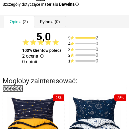
Szczegóły dotyczące materiału
Bawelna
Opinia
(2)
Pytania
(0)
5,0
2
5
0
4
0
3
100% klientów poleca
0
2
2 ocena
0
1
0 opinii
Mogłoby zainteresować:
Previous
%
-25%
-25%