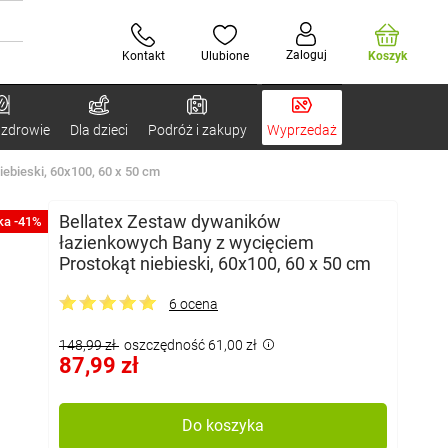
Zaloguj
Kontakt
Ulubione
Koszyk
 zdrowie
Dla dzieci
Podróż i zakupy
Wyprzedaż
ebieski, 60x100, 60 x 50 cm
Bellatex Zestaw dywaników
ka -41%
łazienkowych Bany z wycięciem
Prostokąt niebieski, 60x100, 60 x 50 cm
6 ocena
148,99 zł
oszczędność 61,00 zł
87,99 zł
Do koszyka