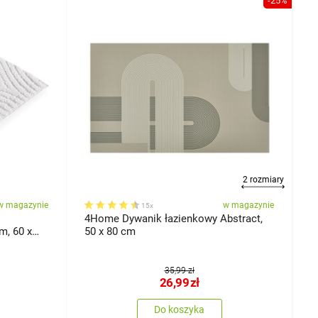
-25%
2 rozmiary
w magazynie
w magazynie
15x
4Home Dywanik łazienkowy Abstract,
4
m, 60 x
50 x 80 cm
6
35,99 zł
26,99
zł
Do koszyka