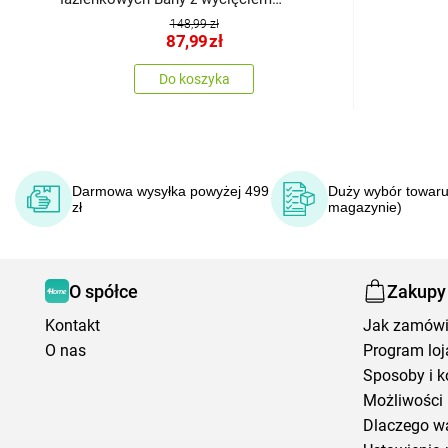
Prostokąt niebieski, 60x100, 60 x 50 cm
148,99 zł
87,99
zł
Do koszyka
Darmowa wysyłka powyżej 499
Duży wybór towaru
zł
magazynie)
O spółce
Zakupy
Kontakt
Jak zamów
O nas
Program loj
Sposoby i k
Możliwości 
Dlaczego w