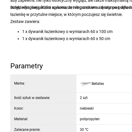
aby zapewnić nie tylko estetyczny wygląd, ale także maksymalną 
antypoślizgową, która sprawia, że nie przesuwa się ona po podłodz
Dzięki wysokiej jakości wykonania i eleganckiemu designowi, dy
łazienkę w przytulne miejsce, w którym poczujesz się świetnie.
Zestaw zawiera:
1 x dywanik łazienkowy o wymiarach 60 x 100 cm
1 x dywanik łazienkowy o wymiarach 60 x 50 cm
Parametry
Marka:
Bellatex
Ilość sztuk w zestawie:
2 szt.
Kolor:
niebieski
Materiał:
polipropylen
Zalecane pranie:
30 °C