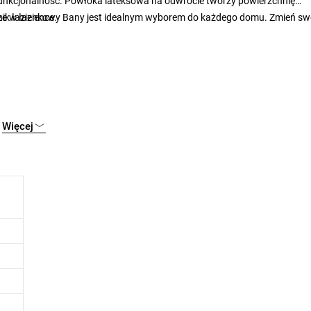
funkcjonalność. Powłoka lateksowa na odwrocie tworzy powierzchnię
e w łazience.
wanik łazienkowy Bany jest idealnym wyborem do każdego domu. Zmień sw
Więcej