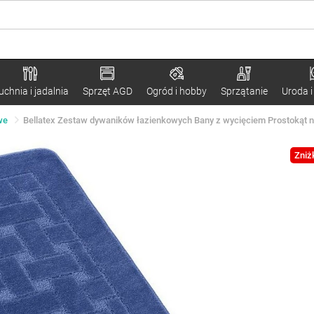
uchnia i jadalnia
Sprzęt AGD
Ogród i hobby
Sprzątanie
Uroda i
we
Bellatex Zestaw dywaników łazienkowych Bany z wycięciem Prostokąt ni
Zniż