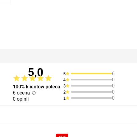
5,0
6
5
0
4
0
3
100% klientów poleca
0
2
6 ocena
0
1
0 opinii