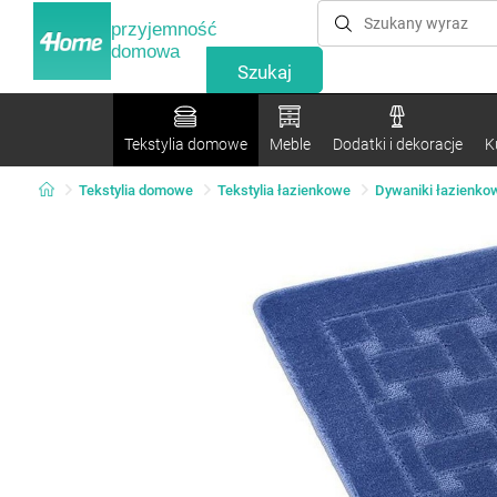
przyjemność
domowa
Tekstylia domowe
Meble
Dodatki i dekoracje
K
Tekstylia domowe
Tekstylia łazienkowe
Dywaniki łazienko