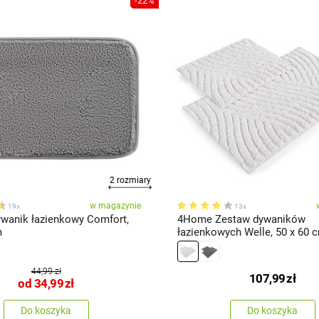
-22%
2 rozmiary
w magazynie
19x
13x
anik łazienkowy Comfort,
4Home Zestaw dywaników
m
łazienkowych Welle, 50 x 60 c
100 cm
44,99 zł
107,99
zł
od
34,99
zł
Do koszyka
Do koszyka