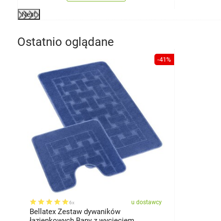
Next
Ostatnio oglądane
-41%
u dostawcy
6x
Bellatex Zestaw dywaników
łazienkowych Bany z wycięciem