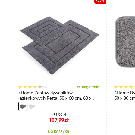
-13%
-33%
ie
w magazynie
27x
4Home Zestaw dywaników
4Home Dyw
D
łazienkowych Retta, 50 x 60 cm, 60 x
50 x 80 c
100 cm
161,99 zł
107,99
zł
Do koszyka