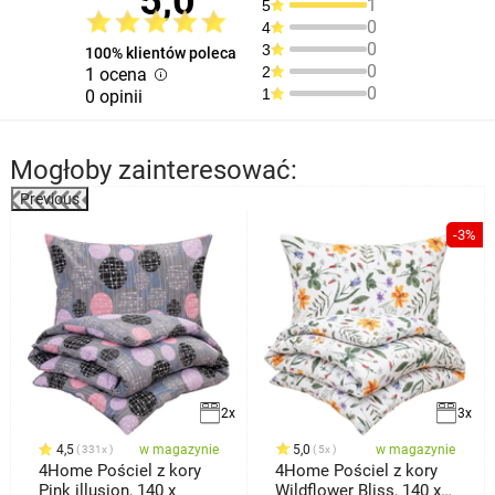
5,0
1
5
0
4
0
3
100% klientów poleca
0
2
1 ocena
0
1
0 opinii
Mogłoby zainteresować:
Previous
%
-3%
2x
3x
4,5
w magazynie
5,0
w magazynie
331x
5x
4Home Pościel z kory
4Home Pościel z kory
Pink illusion, 140 x
Wildflower Bliss, 140 x