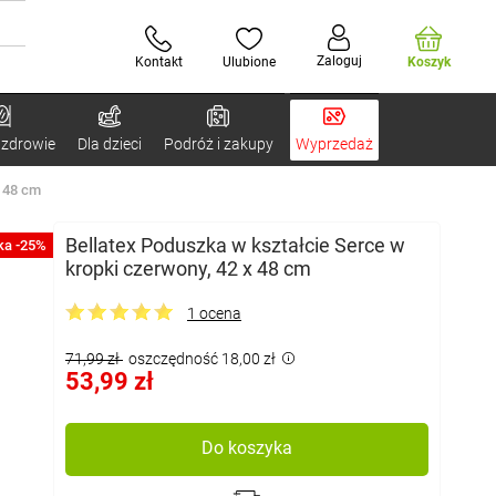
Zaloguj
Kontakt
Ulubione
Koszyk
 zdrowie
Dla dzieci
Podróż i zakupy
Wyprzedaż
x 48 cm
Bellatex Poduszka w kształcie Serce w
ka -25%
kropki czerwony, 42 x 48 cm
1 ocena
71,99 zł
oszczędność 18,00 zł
53,99 zł
Do koszyka