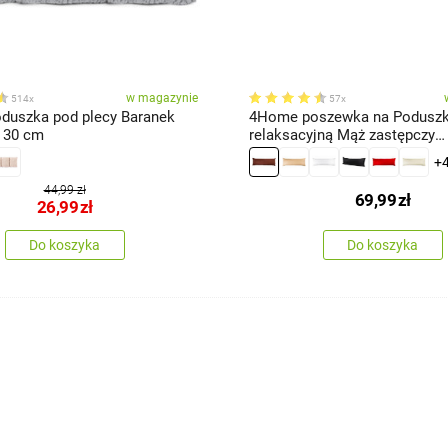
w magazynie
514x
57x
uszka pod plecy Baranek
4Home poszewka na Podusz
 60 x 30 cm
relaksacyjną Mąż zastępczy
ciemnobrązowy, 50 x 150 cm
+
44,99 zł
69,99
zł
26,99
zł
Do koszyka
Do koszyka