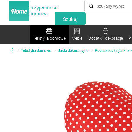
przyjemność
domowa
Tekstylia domowe
Meble
Dodatki i dekoracje
K
Tekstylia domowe
Jaśki dekoracyjne
Poduszeczki, jaśki z