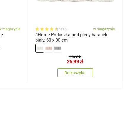
w magazynie
w magazynie
1216x
kę
4Home Poduszka pod plecy baranek
4
biały, 60 x 30 cm
b
4
44,99 zł
26,99
zł
Do koszyka