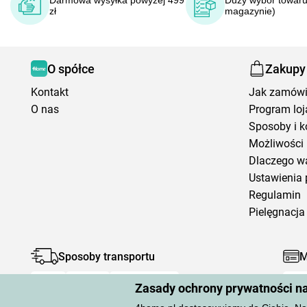
Darmowa wysyłka powyżej 499
Duży wybór towaru
zł
magazynie)
O spółce
Zakupy
Kontakt
Jak zamów
O nas
Program loj
Sposoby i k
Możliwości 
Dlaczego w
Ustawienia 
Regulamin
Pielęgnacja 
Sposoby transportu
M
Zasady ochrony prywatności n