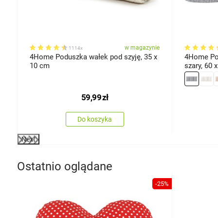
ie
w magazynie
1114x
4Home Poduszka wałek pod szyję, 35 x
4Home Pod
10 cm
szary,
59,99
zł
Do koszyka
Next
Ostatnio oglądane
-25%