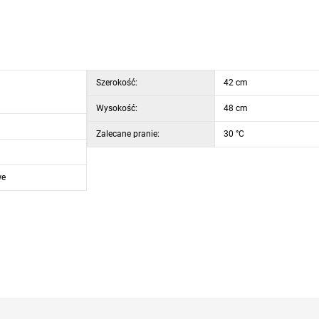
Szerokość:
42 cm
Wysokość:
48 cm
Zalecane pranie:
30 °C
we