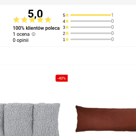
5,0
1
5
0
4
0
3
100% klientów poleca
0
2
1 ocena
0
1
0 opinii
-40%