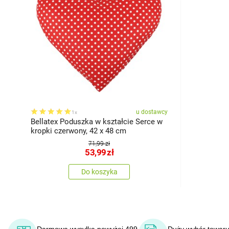
u dostawcy
1x
Bellatex Poduszka w kształcie Serce w
kropki czerwony, 42 x 48 cm
71,99 zł
53,99
zł
Do koszyka