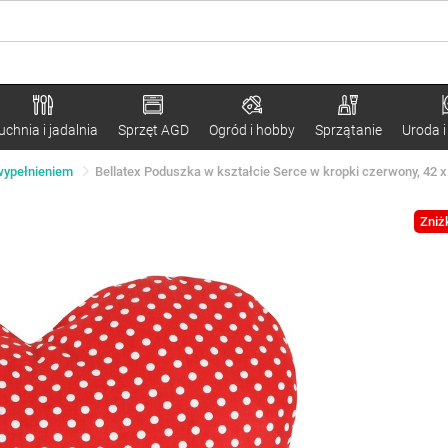
uchnia i jadalnia
Sprzęt AGD
Ogród i hobby
Sprzątanie
Uroda i
 wypełnieniem
Bellatex Poduszka w kształcie Serce w kropki czerwony, 42 
Zniż