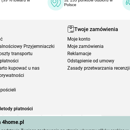
 (99 % towaru w
32 135 punktów odbioru w
Polsce
Twoje zamówienia
ić
Moje konto
alnościowy Przyjemniaczki
Moje zamówienia
oszty transportu
Reklamacje
płatności
Odstąpienie od umowy
arto kupować u nas
Zasady przetwarzania recenzji
prywatności
pościeli
etody płatności
a 4home.pl