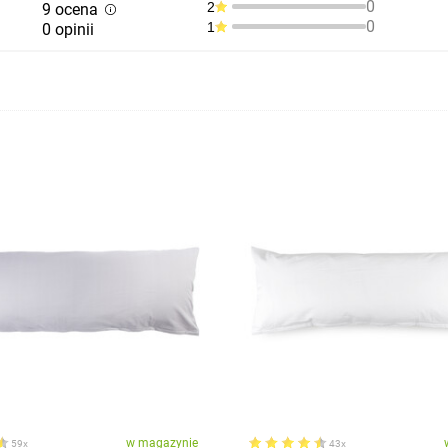
0
2
9 ocena
0
1
0 opinii
w magazynie
59x
43x