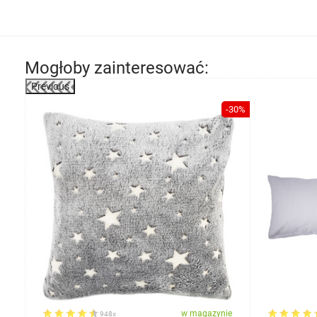
Mogłoby zainteresować:
Previous
-72%
-30%
ie
w magazynie
948x