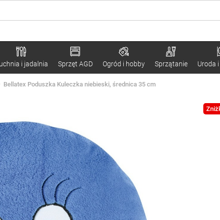
uchnia i jadalnia
Sprzęt AGD
Ogród i hobby
Sprzątanie
Uroda i
Bellatex Poduszka Kuleczka niebieski, średnica 35 cm
Zniż