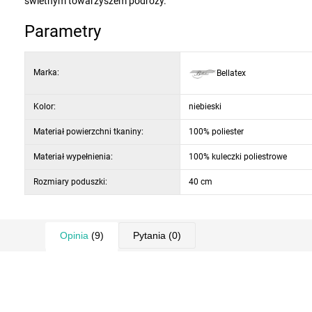
świetnym towarzyszem podróży.
Parametry
Marka:
Bellatex
Kolor:
niebieski
Materiał powierzchni tkaniny:
100% poliester
Materiał wypełnienia:
100% kuleczki poliestrowe
Rozmiary poduszki:
40 cm
Opinia
(9)
Pytania
(0)