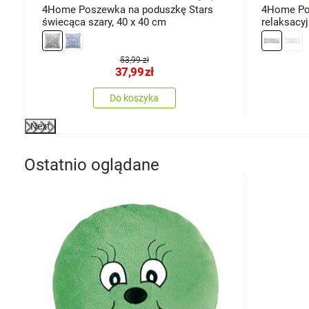
40
4Home Poszewka na poduszkę Stars
4Home Po
świecąca szary, 40 x 40 cm
relaksacy
jasnoszar
53,99 zł
37,99
zł
Do koszyka
Next
Ostatnio oglądane