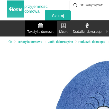
przyjemność
domowa
Tekstylia domowe
Meble
Dodatki i dekoracje
K
Tekstylia domowe
Jaśki dekoracyjne
Poduszki dziecięce