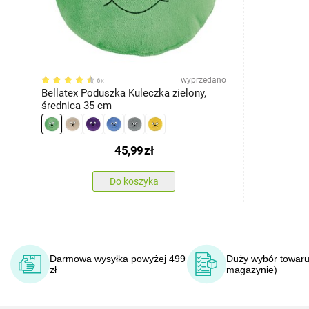
wyprzedano
6x
Bellatex Poduszka Kuleczka zielony,
średnica 35 cm
45,99
zł
Do koszyka
Darmowa wysyłka powyżej 499
Duży wybór towaru
zł
magazynie)