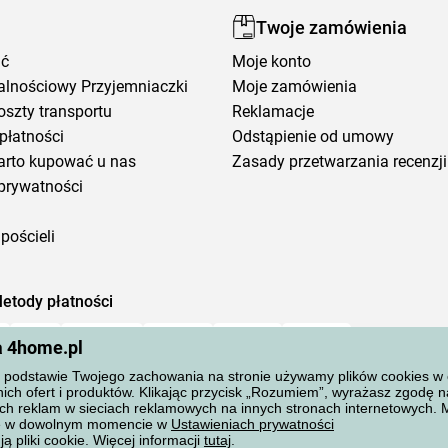
Twoje zamówienia
ić
Moje konto
alnościowy Przyjemniaczki
Moje zamówienia
oszty transportu
Reklamacje
płatności
Odstąpienie od umowy
arto kupować u nas
Zasady przetwarzania recenzji
prywatności
pościeli
etody płatności
a 4home.pl
podstawie Twojego zachowania na stronie używamy plików cookies w cel
ich ofert i produktów. Klikając przycisk „Rozumiem”, wyrażasz zgodę 
ch reklam w sieciach reklamowych na innych stronach internetowych.
ane w dowolnym momencie w
Ustawieniach prywatności
ą pliki cookie. Więcej informacji
tutaj
.