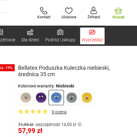
Zaloguj
Kontakt
Ulubione
Koszyk
 zdrowie
Dla dzieci
Podróż i zakupy
Wyprzedaż
Bellatex Poduszka Kuleczka niebieski,
ka -19%
średnica 35 cm
Kolorowe warianty:
Niebieski
9 ocena
71,99 zł
oszczędność 14,00 zł
57,99 zł