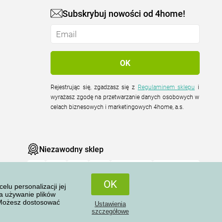
Subskrybuj nowości od 4home!
Rejestrując się, zgadzasz się z
Regulaminem sklepu
i
wyrażasz zgodę na przetwarzanie danych osobowych w
celach biznesowych i marketingowych 4home, a.s.
Niezawodny sklep
OK
u personalizacji jej
na używanie plików
 Możesz dostosować
Ustawienia
Wszelkie prawa zastrzeżone © 2004-2026 4home, a.s.
szczegółowe