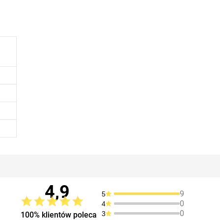
4,9
9
5
0
4
0
3
100% klientów poleca