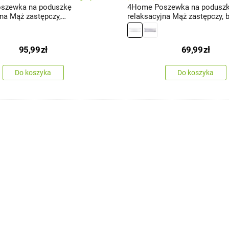
szewka na poduszkę
4Home Poszewka na podusz
jna Mąż zastępczy,
relaksacyjna Mąż zastępczy, bi
a, 55 x 180 cm
180 cm
95,99
zł
69,99
zł
Do koszyka
Do koszyka