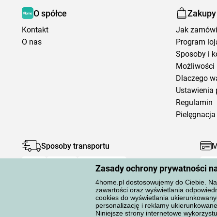
O spółce
Zakupy
Kontakt
Jak zamów
O nas
Program loj
Sposoby i k
Możliwości 
Dlaczego w
Ustawienia 
Regulamin
Pielęgnacja 
Sposoby transportu
M
Zasady ochrony prywatności n
4home.pl dostosowujemy do Ciebie. Na 
zawartości oraz wyświetlania odpowiedn
cookies do wyświetlania ukierunkowany
personalizację i reklamy ukierunkow
Ochrona danych osobowych
Niniejsze strony internetowe wykorzystuj