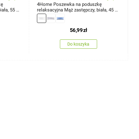
kę
4Home Poszewka na poduszkę
4
ała, 55 x
relaksacyjna Mąż zastępczy, biała, 45 x
1
120 cm
56,99
zł
Do koszyka