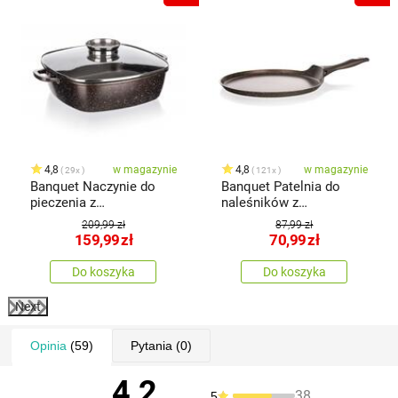
4,8
w magazynie
4,8
w magazynie
29x
121x
Banquet Naczynie do
Banquet Patelnia do
pieczenia z
naleśników z
powierzchnią
powierzchnią
209,99 zł
87,99 zł
nieprzywierającą
nieprzywierającą
159,99
zł
70,99
zł
PREMIUM Dark Brown
Premium Dark Brown 24
28 x 28 x 8 cm
cm
Do koszyka
Do koszyka
Next
Opinia
(59)
Pytania
(0)
4,2
38
5