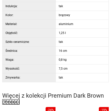
Indukcja:
tak
Kolor:
brązowy
Materiał:
aluminium
Objętość:
1,25 l
Szkło ceramiczne:
tak
Średnica:
16 cm
Waga:
0,8 kg
Wysokość:
7,5 cm
Zmywarka:
tak
Więcej z kolekcji
Premium Dark Brown
Previous
%
-24%
-19%