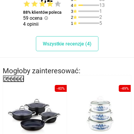
13
4
1
3
88% klientów poleca
2
2
59 ocena
5
1
4 opinii
Wszystkie recenzje (4)
Mogłoby zainteresować:
Previous
%
-40%
-49%