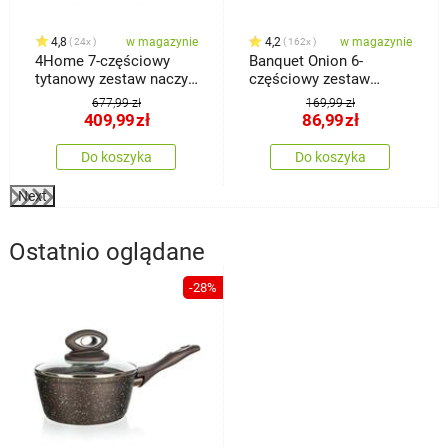
4,8
w magazynie
4,2
w magazynie
24x
162x
4Home 7-częściowy
Banquet Onion 6-
tytanowy zestaw naczyń
częściowy zestaw
kuchennych z powłoką
garnków
677,99 zł
169,99 zł
nieprzywierającą
409,99
zł
86,99
zł
Do koszyka
Do koszyka
Next
Ostatnio oglądane
-28%