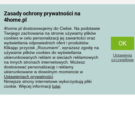
Moje konto
Zasady ochrony prywatności na
Moje zamówienia
4home.pl
Reklamacje
Odstąpienie od umowy
4home.pl dostosowujemy do Ciebie. Na podstawie
Twojego zachowania na stronie używamy plików
Zasady przetwarzania recenzji
cookies w celu personalizacji jej zawartości oraz
OK
wyświetlania odpowiednich ofert i produktów.
Klikając przycisk „Rozumiem”, wyrażasz zgodę na
Sposoby transportu
używanie plików cookies do wyświetlania
Ustawienia
ukierunkowanych reklam w sieciach reklamowych
szczegółowe
na innych stronach internetowych. Możesz
dostosować personalizację i reklamy
Metody płatności
ukierunkowane w dowolnym momencie w
Ustawieniach prywatności
Niniejsze strony internetowe wykorzystują pliki
cookie. Więcej informacji
tutaj
.
Niezawodny sklep
Ochrona danych osobowych