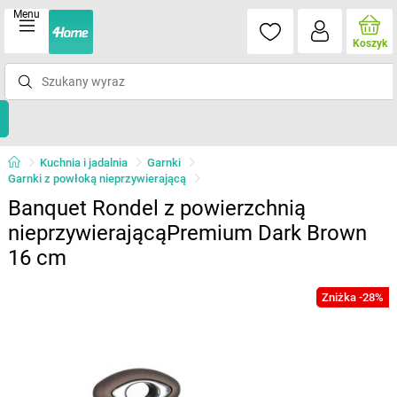
Menu
Koszyk
Kuchnia i jadalnia
Garnki
Garnki z powłoką nieprzywierającą
Banquet Rondel z powierzchnią
nieprzywierającąPremium Dark Brown
16 cm
Zniżka -28%