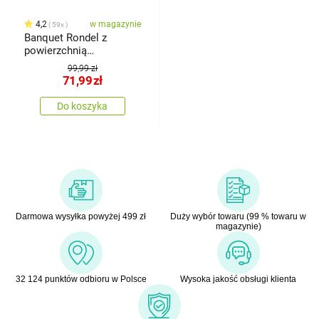
4,2
w magazynie
59x
Banquet Rondel z
powierzchnią
nieprzywierającąPremium
99,99 zł
Dark Brown 16 cm
71,99
zł
Do koszyka
Darmowa wysyłka powyżej 499 zł
Duży wybór towaru (99 % towaru w
magazynie)
32 124 punktów odbioru w Polsce
Wysoka jakość obsługi klienta