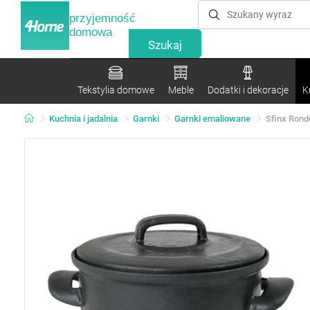
przyjemność
domowa
Tekstylia domowe
Meble
Dodatki i dekoracje
K
Kuchnia i jadalnia
Garnki
Garnki emaliowane
Sfinx Rond