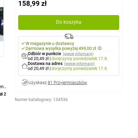
158,99 zł
Do koszyka
W magazynie u dostawcy
Darmowa wysyłka powyżej 499,00 zł
Odbiór w punkcie
(więcej informacji)
od 20,49 zł
|
doręczymy
poniedziałek 17.8.
Dostawa na adres
(więcej informacji)
od 20,49 zł
|
doręczymy
poniedziałek 17.8.
Uzyskasz
81 Przyjemniaczków
en
ci 2
ia
Numer katalogowy:
134536