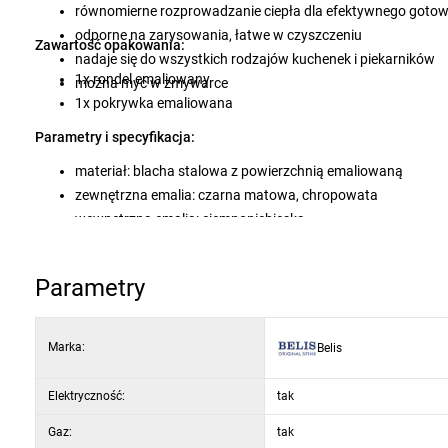
równomierne rozprowadzanie ciepła dla efektywnego goto
odporne na zarysowania, łatwe w czyszczeniu
Zawartość opakowania:
nadaje się do wszystkich rodzajów kuchenek i piekarników
1x rondel emaliowany
można myć w zmywarce
1x pokrywka emaliowana
Parametry i specyfikacja:
materiał: blacha stalowa z powierzchnią emaliowaną
zewnętrzna emalia: czarna matowa, chropowata
wewnętrzna emalia: ciemnoniebieska
wymiary z uchwytami: 23 cm
pojemność: 1,3 l
Parametry
wysokość: 7,5 cm
średnica naczynia: 16 cm
średnica z brzegiem: 18 cm
Marka:
Belis
średnica dna: 13 cm
grubość blachy: 2,0 mm
Elektryczność:
tak
waga: 1,2 kg
Gaz:
tak
nadaje się do kuchenek indukcyjnych, gazowych, elektryczn