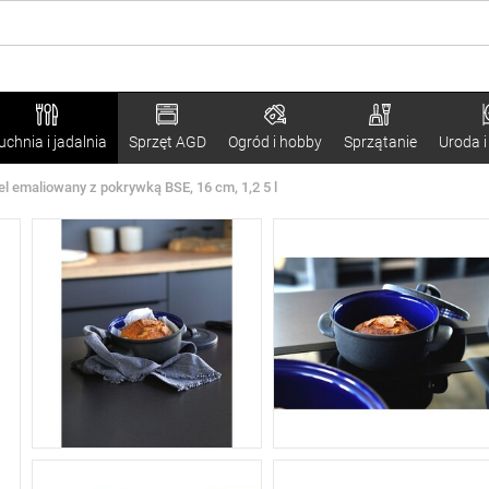
uchnia i jadalnia
Sprzęt AGD
Ogród i hobby
Sprzątanie
Uroda i
el emaliowany z pokrywką BSE, 16 cm, 1,2 5 l