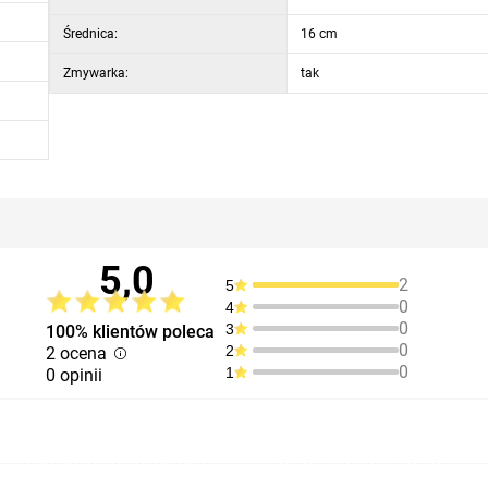
Średnica:
16 cm
Zmywarka:
tak
5,0
2
5
0
4
0
3
100% klientów poleca
0
2
2 ocena
0
1
0 opinii