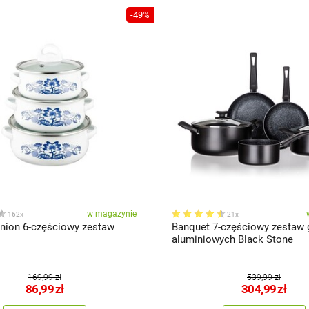
-49%
w magazynie
162x
21x
nion 6-częściowy zestaw
Banquet 7-częściowy zestaw
aluminiowych Black Stone
169,99 zł
539,99 zł
86,99
zł
304,99
zł