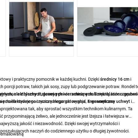
towy i praktyczny pomocnik w każdej kuchni. Dzięki
średnicy 16 cm
i
porcji potraw, takich jak sosy, zupy lub podgrzewanie potraw. Rondel t
ą wykonania z
yjnych, elektrycznych, gazowych i ceramicznych
blachy stalowej z powierzchnią emaliowaną
. Dzięki
blasze o gruboś
, która zapewn
się do efektywnego i oszczędnego gotowania.
a emalia
nadaje naczyniom elegancki wygląd, a
Ergonomiczny uchwyt
wewnętrzna
i
i zaprojektowana tak, aby sprostać wszystkim technikom kulinarnym. Ta
przypominającą żeliwo, ale jednocześnie jest lżejsza i łatwiejsza w
najwyższą jakość i niezawodność. Dzięki swojej wytrzymałości i
b poszukujących naczyń do codziennego użytku o długiej żywotności.
ą emaliowaną