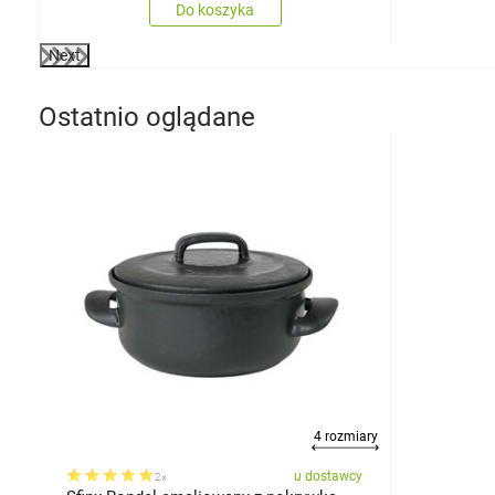
Do koszyka
Next
Ostatnio oglądane
4 rozmiary
u dostawcy
2x