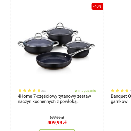
-40%
ie
w magazynie
24x
,
4Home 7-częściowy tytanowy zestaw
Banquet O
naczyń kuchennych z powłoką
garnków
nieprzywierającą
677,99 zł
409,99
zł