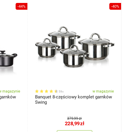
-44%
-40%
w magazynie
w magazynie
59x
 garnków
Banquet 8-częściowy komplet garnków
B
Swing
p
6,
379,99 zł
228,99
zł