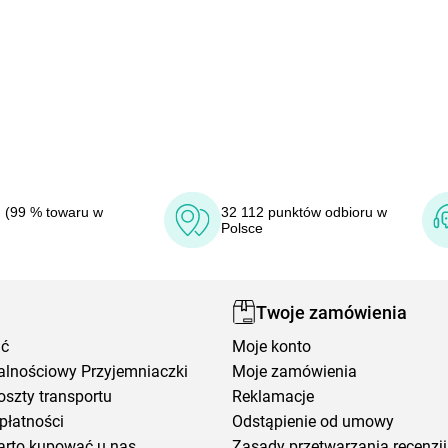
 (99 % towaru w
32 112 punktów odbioru w
Polsce
Twoje zamówienia
ić
Moje konto
alnościowy Przyjemniaczki
Moje zamówienia
oszty transportu
Reklamacje
płatności
Odstąpienie od umowy
arto kupować u nas
Zasady przetwarzania recenzji