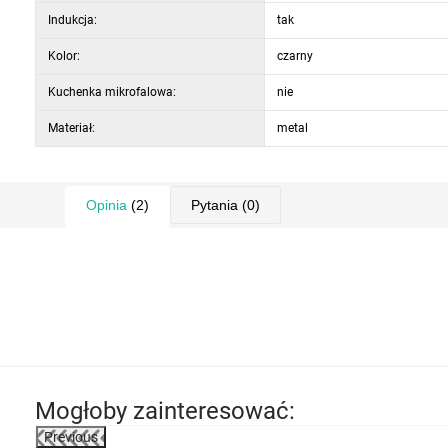
można myć w zmywarce
Indukcja:
tak
Kolor:
czarny
Kuchenka mikrofalowa:
nie
Materiał:
metal
Opinia
(2)
Pytania
(0)
Mogłoby zainteresować:
Previous