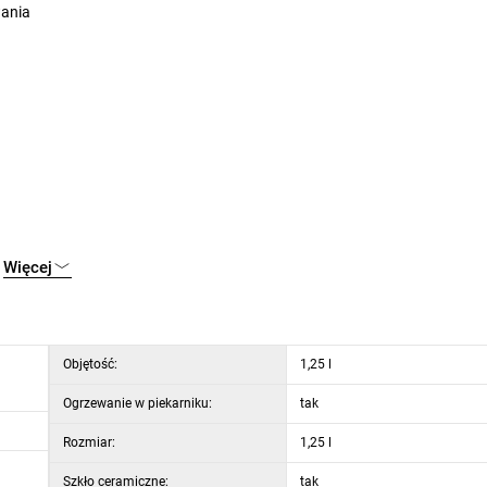
wania
Więcej
Objętość:
1,25 l
Ogrzewanie w piekarniku:
tak
Rozmiar:
1,25 l
ych, ceramicznych, piekarników
Szkło ceramiczne:
tak