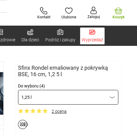
Zaloguj
Kontakt
Ulubione
Koszyk
 zdrowie
Dla dzieci
Podróż i zakupy
Wyprzedaż
Sfinx Rondel emaliowany z pokrywką
BSE, 16 cm, 1,2 5 l
Do wyboru (4)
1,25 l
2 ocena