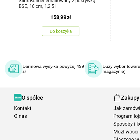
Sfinx Rondel emaliowany z pokrywką
BSE, 16 cm, 1,2 5 l
158,99
zł
Do koszyka
Darmowa wysyłka powyżej 499
Duży wybór towaru
zł
magazynie)
O spółce
Zakupy
Kontakt
Jak zamów
O nas
Program loj
Sposoby i k
Możliwości 
Dlaczego w