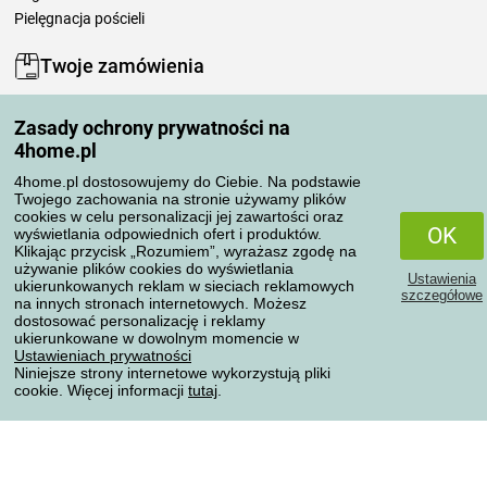
Pielęgnacja pościeli
Twoje zamówienia
Moje konto
Zasady ochrony prywatności na
Moje zamówienia
4home.pl
Reklamacje
Odstąpienie od umowy
4home.pl dostosowujemy do Ciebie. Na podstawie
Twojego zachowania na stronie używamy plików
Zasady przetwarzania recenzji
cookies w celu personalizacji jej zawartości oraz
OK
wyświetlania odpowiednich ofert i produktów.
Klikając przycisk „Rozumiem”, wyrażasz zgodę na
Sposoby transportu
używanie plików cookies do wyświetlania
Ustawienia
ukierunkowanych reklam w sieciach reklamowych
szczegółowe
na innych stronach internetowych. Możesz
dostosować personalizację i reklamy
Metody płatności
ukierunkowane w dowolnym momencie w
Ustawieniach prywatności
Niniejsze strony internetowe wykorzystują pliki
cookie. Więcej informacji
tutaj
.
Niezawodny sklep