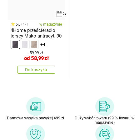
2x
5,0
w magazynie
1x
4Home prześcieradło
jersey Mako antracyt, 90
+4
59,99 zł
od
58,99
zł
Do koszyka
Darmowa wysyłka powyżej 499 zł
Duży wybór towaru (99 % towaru w
magazynie)