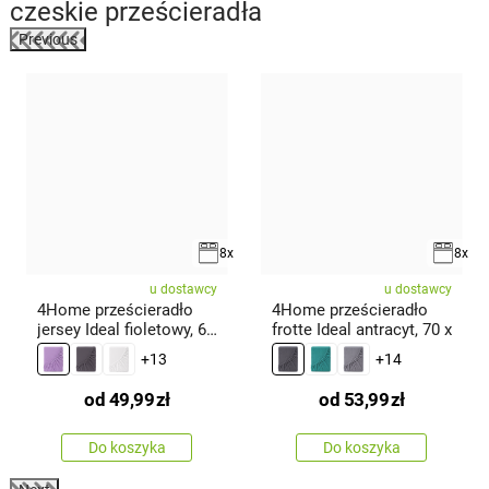
czeskie prześcieradła
Previous
8x
8x
u dostawcy
u dostawcy
4Home prześcieradło
4Home prześcieradło
jersey Ideal fioletowy, 60
frotte Ideal antracyt, 70 x
x
+13
+14
od
49,99
zł
od
53,99
zł
Do koszyka
Do koszyka