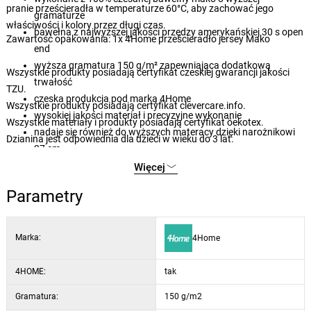
pranie prześcieradła w temperaturze 60°C, aby zachować jego
gramaturze
właściwości i kolory przez długi czas.
bawełna z najwyższej jakości przędzy amerykańskiej 30 s open
Zawartość opakowania: 1x 4Home prześcieradło jersey Mako
end
wyższa gramatura 150 g/m² zapewniająca dodatkową
Wszystkie produkty posiadają certyfikat czeskiej gwarancji jakości
trwałość
TZU.
czeska produkcja pod marką 4Home
Wszystkie produkty posiadają certyfikat clevercare.info.
wysokiej jakości materiał i precyzyjne wykonanie
Wszystkie materiały i produkty posiadają certyfikat öekotex.
nadaje się również do wyższych materacy dzięki narożnikowi
Dzianina jest odpowiednia dla dzieci w wieku do 3 lat.
27 cm
elastyczna guma wszyta na całym obwodzie dla lepszego
Więcej
dopasowania
Parametry
guma posiada CERTYFIKAT BUREAU VERITAS
łatwa konserwacja poprzez pranie w temperaturze 60°C
nadaje się do suszenia w suszarce bębnowej na delikatnym
Marka:
4Home
programie
subtelne i eleganckie kolory
4HOME:
tak
Gramatura:
150 g/m2