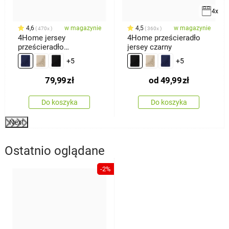
4x
4,6
w magazynie
4,5
w magazynie
470x
360x
4Home jersey
4Home prześcieradło
prześcieradło
jersey czarny
ciemnoniebieski, 180 x
+5
+5
200 cm
79,99
zł
od
49,99
zł
Do koszyka
Do koszyka
Next
Ostatnio oglądane
-2%