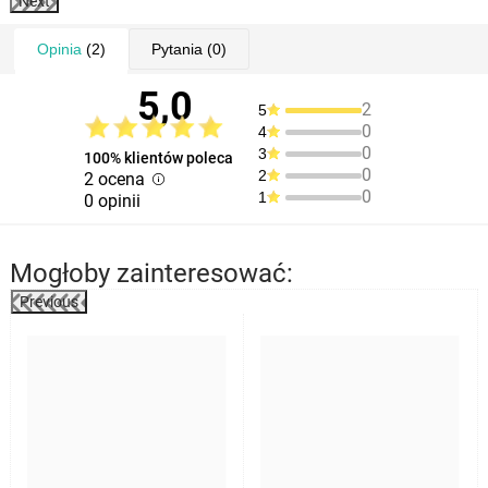
Next
Opinia
(2)
Pytania
(0)
5,0
2
5
0
4
0
3
100% klientów poleca
0
2
2 ocena
0
1
0 opinii
Mogłoby zainteresować:
Previous
%