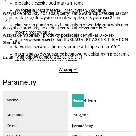
produkcja czeska pod marką 4Home
wysokiej jakości materiał i precyzyjne wykonanie
Wszystkie produkty posiadają certyfikat Gwarancji Czeskiej Jakości
nadaje się do wysokich materacy dzięki wysokości 35 cm
TZÚ.
elastyczna gumka wszyta na całym obwodzie zapewniająca
Wszystkie produkty posiadają certyfikat clevercare.info.
mocne mocowanie
Wszystkie materiały i produkty posiadają certyfikat Öko-Tex
gumka posiada certyfikat BUREAU VERITAS CERTIFICATION
Standard.
łatwa konserwacja poprzez pranie w temperaturze 60°C
można suszyć w suszarce bębnowej w delikatnym programie
Dzianiny są odpowiednie dla dzieci do 3 lat.
szeroki wybór eleganckich odcieni
Więcej
Parametry
Marka:
4Home
Gramatura:
190 g/m2
Kolor:
jasnoróżowy