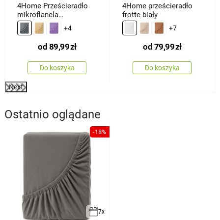
4Home Prześcieradło
4Home prześcieradło
mikroflanela
frotte biały
ciemnoszary
+4
+7
od
89,99
zł
od
79,99
zł
Do koszyka
Do koszyka
Next
Ostatnio oglądane
-18%
7x