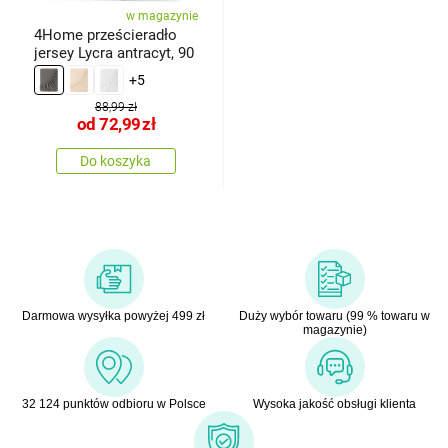
w magazynie
4Home prześcieradło
jersey Lycra antracyt, 90
+5
88,99 zł
od
72,99
zł
Do koszyka
Darmowa wysyłka powyżej 499 zł
Duży wybór towaru (99 % towaru w
magazynie)
32 124 punktów odbioru w Polsce
Wysoka jakość obsługi klienta