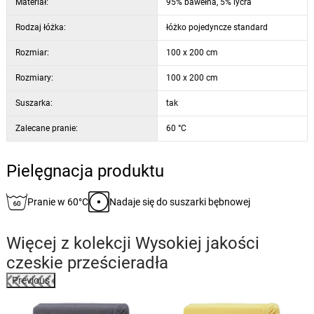
Materiał:
95% bawełna, 5% lycra
Rodzaj łóżka:
łóżko pojedyncze standard
Rozmiar:
100 x 200 cm
Rozmiary:
100 x 200 cm
Suszarka:
tak
Zalecane pranie:
60 °C
Pielęgnacja produktu
Pranie w 60°C
Nadaje się do suszarki bębnowej
Więcej z kolekcji
Wysokiej jakości
czeskie prześcieradła
Previous