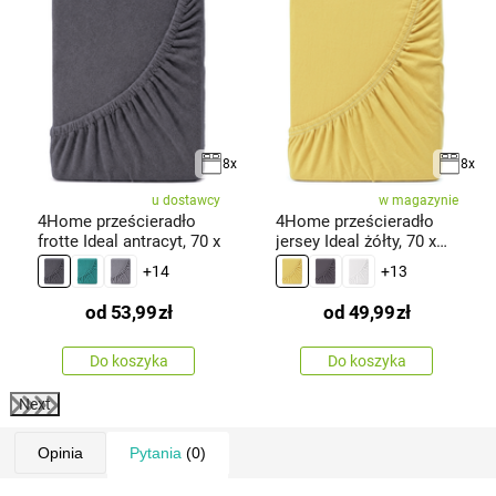
8x
8x
u dostawcy
w magazynie
4Home prześcieradło
4Home prześcieradło
frotte Ideal antracyt, 70 x
jersey Ideal żółty, 70 x
140
+14
+13
od
53,99
zł
od
49,99
zł
Do koszyka
Do koszyka
Next
Opinia
Pytania
(0)