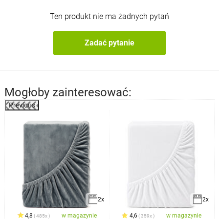
Ten produkt nie ma żadnych pytań
Zadać pytanie
Mogłoby zainteresować:
Previous
2x
2x
4,8
w magazynie
4,6
w magazynie
485x
359x