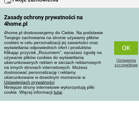
Moje konto
Zasady ochrony prywatności na
Moje zamówienia
4home.pl
Reklamacje
Odstąpienie od umowy
4home.pl dostosowujemy do Ciebie. Na podstawie
Twojego zachowania na stronie używamy plików
Zasady przetwarzania recenzji
cookies w celu personalizacji jej zawartości oraz
OK
wyświetlania odpowiednich ofert i produktów.
Klikając przycisk „Rozumiem”, wyrażasz zgodę na
Sposoby transportu
używanie plików cookies do wyświetlania
Ustawienia
ukierunkowanych reklam w sieciach reklamowych
szczegółowe
na innych stronach internetowych. Możesz
dostosować personalizację i reklamy
Metody płatności
ukierunkowane w dowolnym momencie w
Ustawieniach prywatności
Niniejsze strony internetowe wykorzystują pliki
cookie. Więcej informacji
tutaj
.
Niezawodny sklep
Ochrona danych osobowych