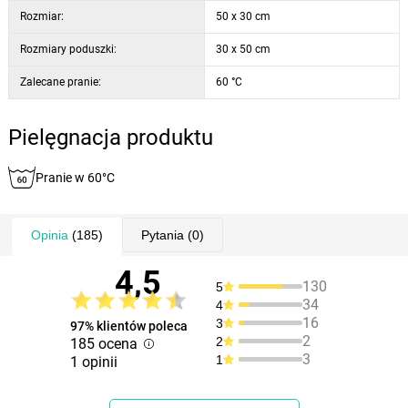
Rozmiar:
50 x 30 cm
Rozmiary poduszki:
30 x 50 cm
Zalecane pranie:
60 °C
Pielęgnacja produktu
Pranie w 60°C
Opinia
(185)
Pytania
(0)
4,5
130
5
34
4
16
3
97% klientów poleca
2
2
185 ocena
3
1
1 opinii