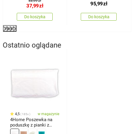
53,99 zł
95,99
zł
37,99
zł
Do koszyka
Do koszyka
Next
Ostatnio oglądane
4,5
w magazynie
185x
4Home Poszewka na
poduszkę z pianki z
pamięcią profilowana