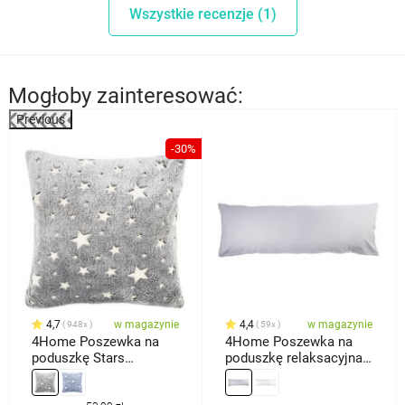
Wszystkie recenzje (1)
Mogłoby zainteresować:
Previous
-30%
4,7
w magazynie
4,4
w magazynie
948x
59x
4Home Poszewka na
4Home Poszewka na
poduszkę Stars
poduszkę relaksacyjna
świecąca szary, 40 x 40
Mąż zastępczy,
cm
jasnoszara, 55 x 180 cm