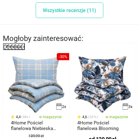
Wszystkie recenzje (11)
Mogłoby zainteresować:
Previous
%
-30%
2x
3x
4,4
w magazynie
4,6
w magazynie
68x
237x
4Home Pościel
4Home Pościel
flanelowa Niebieska
flanelowa Blooming
kratka
139,99 zł