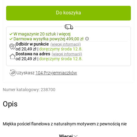
Do koszyka
W magazynie 20 sztuk i więcej
Darmowa wysyłka powyżej 499,00 zł
Odbiór w punkcie
(więcej informacji)
od 20,49 zł
|
doręczymy
środa 12.8.
Dostawa na adres
(więcej informacji)
od 20,49 zł
|
doręczymy
środa 12.8.
Uzyskasz
104 Przyjemniaczków
Numer katalogowy:
238700
Opis
Miękka pościel flanelowa z naturalnym motywem z pewnością nie
zawiedzie Cię podczas chłodnych nocy. Rozjaśnij swoją sypialnię,
Więcej