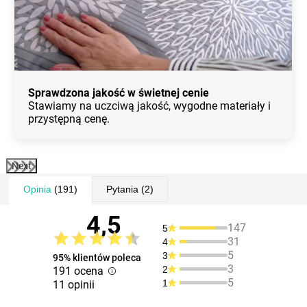
Sprawdzona jakość w świetnej cenie
Stawiamy na uczciwą jakość, wygodne materiały i
przystępną cenę.
Next
Opinia
(191)
Pytania
(2)
4,5
147
5
31
4
5
3
95% klientów poleca
3
2
191 ocena
5
1
11 opinii