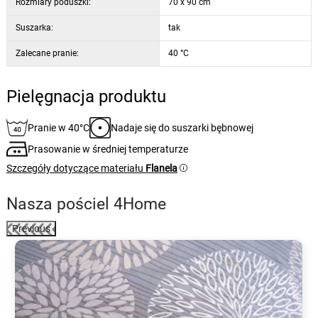
Rozmiary poduszki:
70 x 90 cm
Suszarka:
tak
Zalecane pranie:
40 °C
Pielęgnacja produktu
Pranie w 40°C
Nadaje się do suszarki bębnowej
Prasowanie w średniej temperaturze
Szczegóły dotyczące materiału
Flanela
Nasza pościel 4Home
Previous