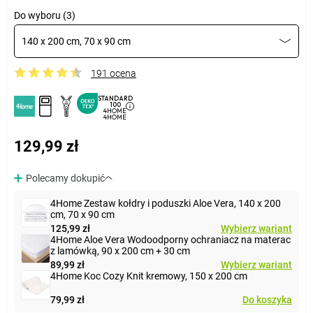
Do wyboru (3)
140 x 200 cm, 70 x 90 cm
191 ocena
STANDARD
100
4HOME
4HOME
129,99 zł
Polecamy dokupić
4Home Zestaw kołdry i poduszki Aloe Vera, 140 x 200
cm, 70 x 90 cm
125,99 zł
Wybierz wariant
4Home Aloe Vera Wodoodporny ochraniacz na materac
z lamówką, 90 x 200 cm + 30 cm
89,99 zł
Wybierz wariant
4Home Koc Cozy Knit kremowy, 150 x 200 cm
79,99 zł
Do koszyka