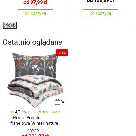
od
129,99
zł
od
97,99
zł
Do koszyka
Do koszyka
Next
Ostatnio oglądane
-20%
3x
4,7
w magazynie
28x
4Home Pościel
flanelowa Winter nature
139,99 zł
od
111,99
zł