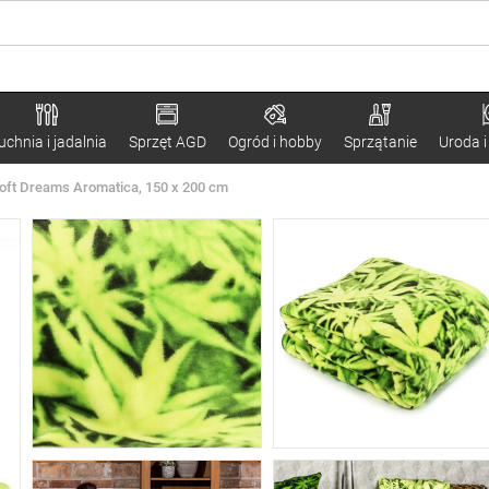
uchnia i jadalnia
Sprzęt AGD
Ogród i hobby
Sprzątanie
Uroda i
ft Dreams Aromatica, 150 x 200 cm