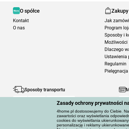
O spółce
Zakupy
Kontakt
Jak zamów
O nas
Program loj
Sposoby i k
Możliwości 
Dlaczego w
Ustawienia 
Regulamin
Pielęgnacja 
Sposoby transportu
M
Zasady ochrony prywatności n
4home.pl dostosowujemy do Ciebie. Na 
zawartości oraz wyświetlania odpowiedn
cookies do wyświetlania ukierunkowany
personalizację i reklamy ukierunkow
Ochrona danych osobowych