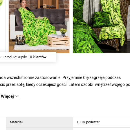
iu produkt kupiło
10 klientów
posiada wszechstronne zastosowanie. Przyjemnie Cię zagrzeje podczas
ucić przez sofę, kiedy oczekujesz gości. Latem ozdobi wnętrze twojego po
go lub na piknik. Dzięki lekkości jest również idealnym towarzyszem pod
Więcej
 doda błysku całemu wnętrzu.
mny w dotyku, ciepły, mięciutki, pieszczotliwy i łatwy w utrzymaniu,
Materiał:
100% poliester