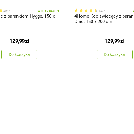
w magazynie
204x
427x
 z barankiem Hygge, 150 x
4Home Koc świecący z bara
Dino, 150 x 200 cm
129,99
zł
129,99
zł
Do koszyka
Do koszyka