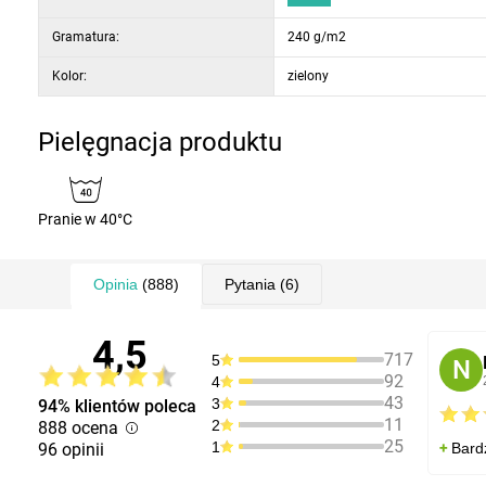
Gramatura:
240 g/m2
Kolor:
zielony
Pielęgnacja produktu
Pranie w 40°C
Opinia
(888)
Pytania
(6)
4,5
717
5
N
92
4
43
3
94% klientów poleca
11
2
888 ocena
25
1
96 opinii
Bard