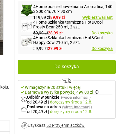
4Home pościel bawełniana Aromatica, 140
x 200 cm, 70 x 90 cm
119,99 zł
89,99 zł
Wybierz wariant
4Home Szklanka termiczna Hot&Cool
Frosty Bear 250 ml, 2 szt.
59,99 zł
28,99 zł
Do koszyka
4Home Szklanka termiczna Hot&Cool
Happy Cow 210 ml, 2 szt.
59,99 zł
27,99 zł
Do koszyka
Do koszyka
koju.
W magazynie 20 sztuk i więcej
Darmowa wysyłka powyżej 499,00 zł
czas
Odbiór w punkcie
(więcej informacji)
od 20,49 zł
|
doręczymy
środa 12.8.
Dostawa na adres
(więcej informacji)
od 20,49 zł
|
doręczymy
środa 12.8.
Uzyskasz
52 Przyjemniaczków