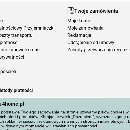
Twoje zamówienia
ić
Moje konto
alnościowy Przyjemniaczki
Moje zamówienia
oszty transportu
Reklamacje
płatności
Odstąpienie od umowy
arto kupować u nas
Zasady przetwarzania recenzji
prywatności
pościeli
etody płatności
a 4home.pl
podstawie Twojego zachowania na stronie używamy plików cookies w cel
ich ofert i produktów. Klikając przycisk „Rozumiem”, wyrażasz zgodę 
ch reklam w sieciach reklamowych na innych stronach internetowych.
ane w dowolnym momencie w
Ustawieniach prywatności