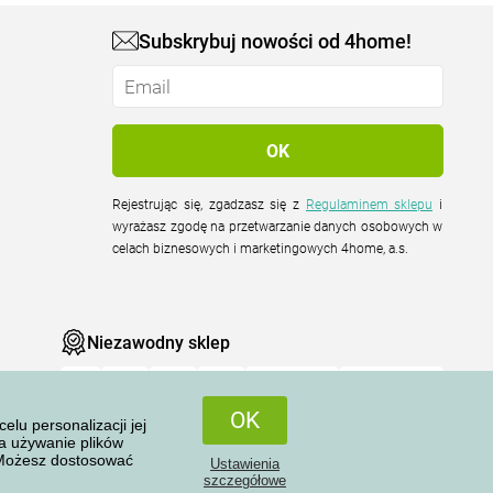
Subskrybuj nowości od 4home!
Rejestrując się, zgadzasz się z
Regulaminem sklepu
i
wyrażasz zgodę na przetwarzanie danych osobowych w
celach biznesowych i marketingowych 4home, a.s.
Niezawodny sklep
OK
u personalizacji jej
na używanie plików
 Możesz dostosować
Ustawienia
Wszelkie prawa zastrzeżone © 2004-2026 4home, a.s.
szczegółowe