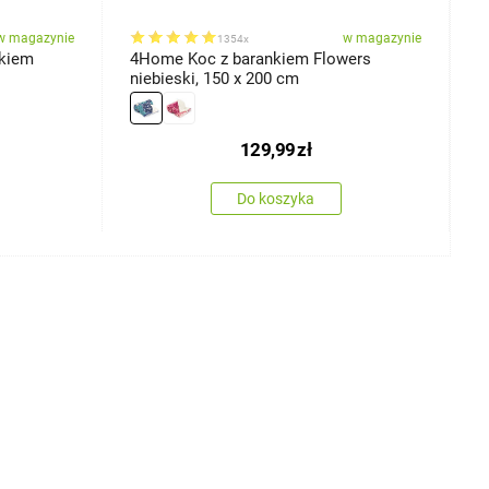
w magazynie
w magazynie
1354x
nkiem
4Home Koc z barankiem Flowers
4
niebieski, 150 x 200 cm
1
129,99
zł
Do koszyka