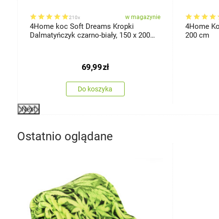
ie
w magazynie
210x
4Home koc Soft Dreams Kropki
4Home Koc
Dalmatyńczyk czarno-biały, 150 x 200
200 cm
cm
69,99
zł
Do koszyka
Next
Ostatnio oglądane