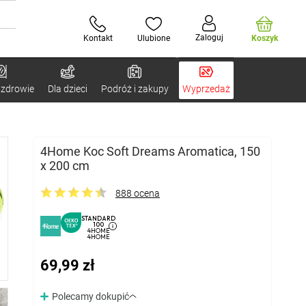
Zaloguj
Kontakt
Ulubione
Koszyk
 zdrowie
Dla dzieci
Podróż i zakupy
Wyprzedaż
4Home Koc Soft Dreams Aromatica, 150
x 200 cm
888 ocena
STANDARD
100
4HOME
4HOME
69,99 zł
Polecamy dokupić