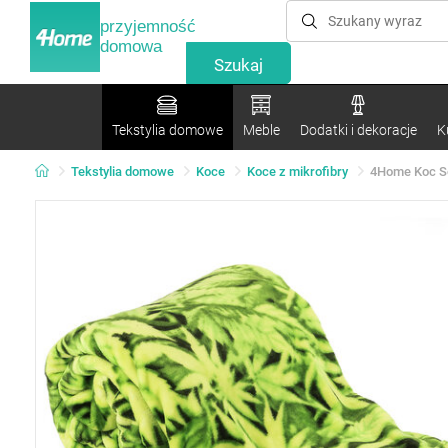
przyjemność
domowa
Tekstylia domowe
Meble
Dodatki i dekoracje
K
Tekstylia domowe
Koce
Koce z mikrofibry
4Home Koc So