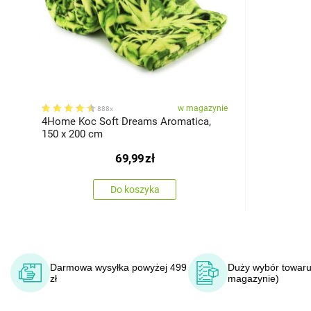
w magazynie
888x
4Home Koc Soft Dreams Aromatica,
150 x 200 cm
69,99
zł
Do koszyka
Darmowa wysyłka powyżej 499
Duży wybór towaru
zł
magazynie)