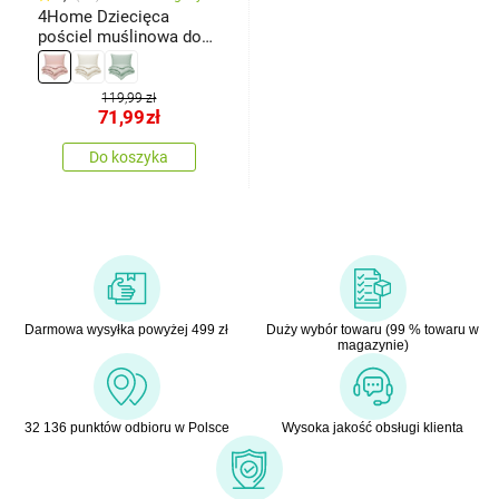
4Home Dziecięca
pościel muślinowa do
łóżeczka Rose, 100 x
135 cm, 40 x 60 cm
119,99 zł
71,99
zł
Do koszyka
Darmowa wysyłka powyżej 499 zł
Duży wybór towaru (99 % towaru w
magazynie)
32 136 punktów odbioru w Polsce
Wysoka jakość obsługi klienta