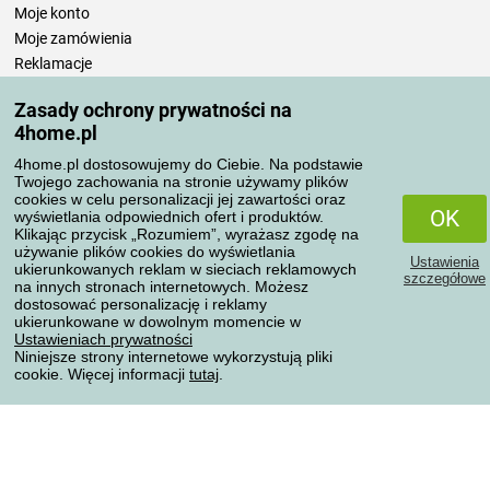
Moje konto
Moje zamówienia
Reklamacje
Odstąpienie od umowy
Zasady ochrony prywatności na
Zasady przetwarzania recenzji
4home.pl
4home.pl dostosowujemy do Ciebie. Na podstawie
Sposoby transportu
Twojego zachowania na stronie używamy plików
cookies w celu personalizacji jej zawartości oraz
OK
wyświetlania odpowiednich ofert i produktów.
Klikając przycisk „Rozumiem”, wyrażasz zgodę na
Metody płatności
używanie plików cookies do wyświetlania
Ustawienia
ukierunkowanych reklam w sieciach reklamowych
szczegółowe
na innych stronach internetowych. Możesz
dostosować personalizację i reklamy
ukierunkowane w dowolnym momencie w
Niezawodny sklep
Ustawieniach prywatności
Niniejsze strony internetowe wykorzystują pliki
cookie. Więcej informacji
tutaj
.
Ochrona danych osobowych