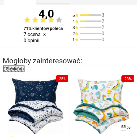
4,0
3
5
2
4
2
3
71% klientów poleca
0
2
7 ocena
0
1
0 opinii
Mogłoby zainteresować:
Previous
%
-25%
-23%
2x