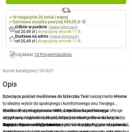
W magazynie 20 sztuk i więcej
Darmowa wysyłka powyżej 499,00 zł
Odbiór w punkcie
(więcej informacji)
od 20,49 zł
|
doręczymy
wtorek 11.8.
Dostawa na adres
(więcej informacji)
od 20,49 zł
|
doręczymy
wtorek 11.8.
Uzyskasz
10 Przyjemniaczków
Numer katalogowy:
241637
Opis
Dziecięca pościel muślinowa do łóżeczka Teal
naszej marki
4Home
to idealny wybór do spokojnego i komfortowego snu Twojego
dziecka. Pościel wykonana
Muślin
nie
wymaga prasowania, dzięki czemu jest łatwy w
100% z muślinu
bawełnianego
oferuje
wyjątkową miękkość i lekkość, która jest idealna dla wrażliwej skóry
utrzymaniu i zapewnia, że pościel jest zawsze gotowa do użycia.
dziecka. Tkanina muślinowa ma naturalnie
Zapięcie na zamek błyskawiczny
Najważniejsze cechy produktu:
jest bardzo praktyczne i zapewnia,
oddychające właściwości
,
dzięki czemu pościel nadaje się do użytku przez cały rok - jest chłodna
że kołdra i poduszka pozostaną na swoim miejscu przez całą noc.