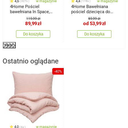
4,6
w magazynie
4,4
w magazynie
327x
119x
4Home Pościel
4Home Bawełniana
bawełniana In Space,
pościel dziecięca do
140 x 200 cm, 70 x 90
łóżeczka
119,99 zł
69,99 zł
cm
89,99
zł
od
53,99
zł
Do koszyka
Do koszyka
Next
Ostatnio oglądane
-40%
4,0
w magazynie
6x