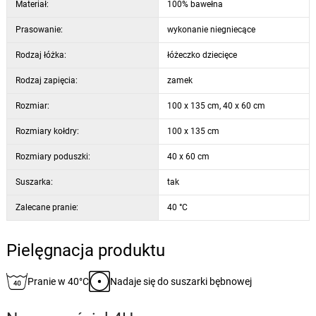
Materiał:
100% bawełna
Prasowanie:
wykonanie niegniecące
Rodzaj łóżka:
łóżeczko dziecięce
Rodzaj zapięcia:
zamek
Rozmiar:
100 x 135 cm, 40 x 60 cm
Rozmiary kołdry:
100 x 135 cm
Rozmiary poduszki:
40 x 60 cm
Suszarka:
tak
Zalecane pranie:
40 °C
Pielęgnacja produktu
Pranie w 40°C
Nadaje się do suszarki bębnowej