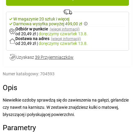
W magazynie 20 sztuk i więcej
Darmowa wysyłka powyżej 499,00 zł
Odbiór w punkcie
(więcej informacji)
od 20,49 zł
|
doręczymy
czwartek 13.8.
Dostawa na adres
(więcej informacji)
od 20,49 zł
|
doręczymy
czwartek 13.8.
Uzyskasz
39 Przyjemniaczków
Numer katalogowy:
704593
Opis
Niewielkie ozdoby sprawdzą się do zawieszenia na gałęzi, girlandzie
czy nawet na karniszu. W zestawie znajdziesz kulki o matowej,
błyszczącej i połyskującej powierzchni.
Parametry