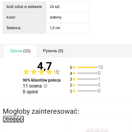
Ilość sztuk w zestawie:
24 szt.
Kolor:
srebrny
Średnica:
1,5 cm
Opinia
(11)
Pytania
(0)
4,7
10
5
0
4
1
3
90% klientów poleca
0
2
11 ocena
0
1
0 opinii
Mogłoby zainteresować:
Previous