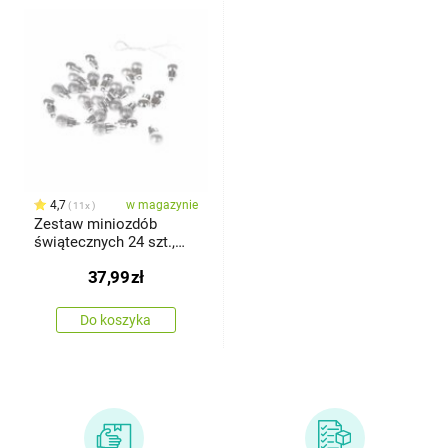
4,7
w magazynie
11x
Zestaw miniozdób
świątecznych 24 szt.,
srebrny, śr. 1,5 cm
37,99
zł
Do koszyka