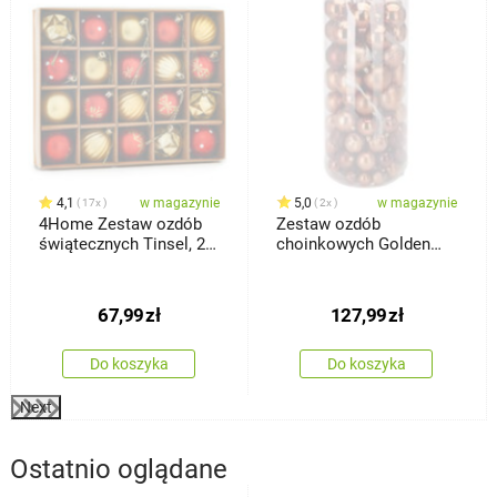
4,1
w magazynie
5,0
w magazynie
17x
2x
4Home Zestaw ozdób
Zestaw ozdób
świątecznych Tinsel, 20
choinkowych Golden
szt.
Brown, 100 szt., plastik
67,99
zł
127,99
zł
Do koszyka
Do koszyka
Next
Ostatnio oglądane