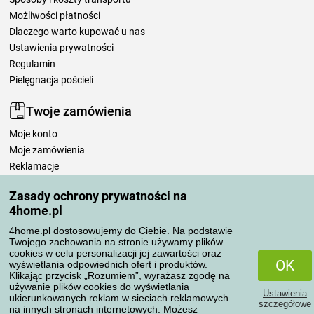
Możliwości płatności
Dlaczego warto kupować u nas
Ustawienia prywatności
Regulamin
Pielęgnacja pościeli
Twoje zamówienia
Moje konto
Moje zamówienia
Reklamacje
Odstąpienie od umowy
Zasady ochrony prywatności na
Zasady przetwarzania recenzji
4home.pl
4home.pl dostosowujemy do Ciebie. Na podstawie
Sposoby transportu
Twojego zachowania na stronie używamy plików
cookies w celu personalizacji jej zawartości oraz
OK
wyświetlania odpowiednich ofert i produktów.
Klikając przycisk „Rozumiem”, wyrażasz zgodę na
Metody płatności
używanie plików cookies do wyświetlania
Ustawienia
ukierunkowanych reklam w sieciach reklamowych
szczegółowe
na innych stronach internetowych. Możesz