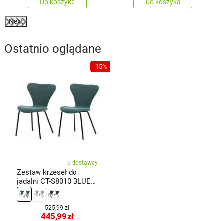
Do koszyka
Do koszyka
Next
Ostatnio oglądane
-15%
u dostawcy
Zestaw krzeseł do
jadalni CT-S8010 BLUE2,
2 szt.
525,99 zł
445,99
zł