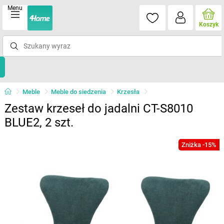
Menu
Koszyk
Meble
Meble do siedzenia
Krzesła
Zestaw krzeseł do jadalni CT-S8010
BLUE2, 2 szt.
Zniżka -15%