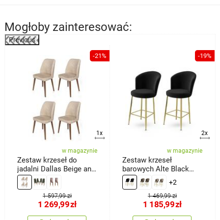
Mogłoby zainteresować:
Previous
-21%
-19%
a
1x
2x
w magazynie
w magazynie
Zestaw krzeseł do
Zestaw krzeseł
jadalni Dallas Beige and
barowych Alte Black
Brown, 4 szt.
and Gold, 2 szt.
+2
1 597,99 zł
1 469,99 zł
1 269,99
zł
1 185,99
zł