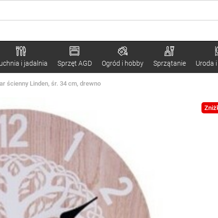
uchnia i jadalnia
Sprzęt AGD
Ogród i hobby
Sprzątanie
Uroda i
ar ścienny Linden, śr. 34 cm, drewno
Zniż