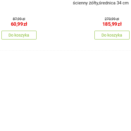
ścienny żółty,średnica 34 cm
87,99 zł
270,99 zł
60,99
zł
185,99
zł
Do koszyka
Do koszyka