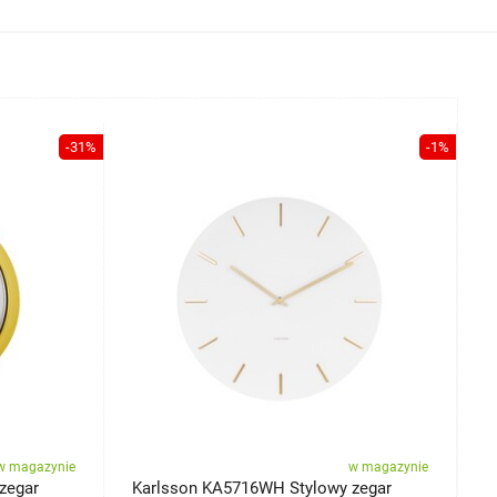
-31%
-1%
w magazynie
w magazynie
zegar
Karlsson KA5716WH Stylowy zegar
Z