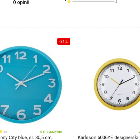
0
1
0 opinii
-31%
w magazynie
3x
nny City blue, śr. 30,5 cm,
Karlsson 6006YE designerski 