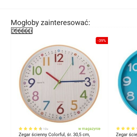
Mogłoby zainteresować:
Previous
-27%
-39%
ie
w magazynie
10x
Zegar ścienny Colorful, śr. 30,5 cm,
Zegar ście