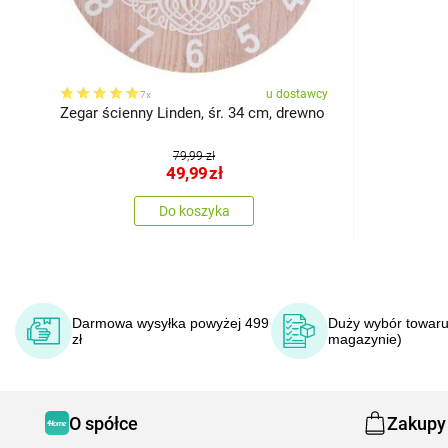
u dostawcy
7x
Zegar ścienny Linden, śr. 34 cm, drewno
79,99 zł
49,99
zł
Do koszyka
Darmowa wysyłka powyżej 499
Duży wybór towaru
zł
magazynie)
O spółce
Zakupy