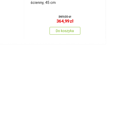
ścienny, 45 cm
c
369,00 zł
364,99
zł
Do koszyka