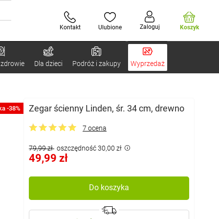
Zaloguj
Kontakt
Ulubione
Koszyk
 zdrowie
Dla dzieci
Podróż i zakupy
Wyprzedaż
Zegar ścienny Linden, śr. 34 cm, drewno
ka -38%
7 ocena
79,99 zł
oszczędność 30,00 zł
49,99 zł
Do koszyka