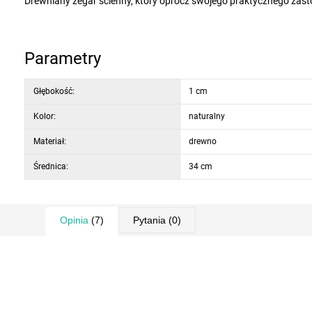
Drewniany zegar ścienny, który oprócz swojego praktycznego zastosowania będzie pięknym dodatkiem do Twojego domu. Zegar nie jest
wyposażony w ramę ani szkło, co nadaje mu minimalistyczny wygląd. Tło tarczy to jasne drewno z motywem drzewa w ozdobnym okręgu z
czarnymi wskazówkami i białymi cyframi.
Zegar jest zasilany 1 baterią AA, która nie jest dołączona do z
Parametry
Głębokość:
1 cm
Kolor:
naturalny
Materiał:
drewno
Średnica:
34 cm
Opinia
(7)
Pytania
(0)