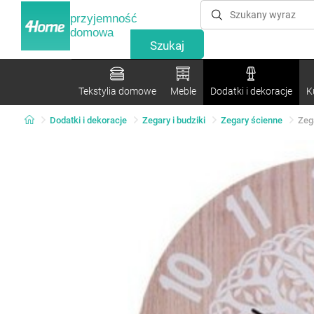
przyjemność
domowa
Tekstylia domowe
Meble
Dodatki i dekoracje
K
Dodatki i dekoracje
Zegary i budziki
Zegary ścienne
Zeg