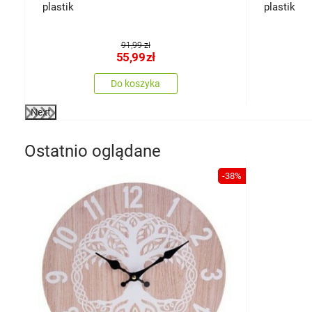
plastik
plastik
91,99 zł
55,99
zł
Do koszyka
Next
Ostatnio oglądane
-38%