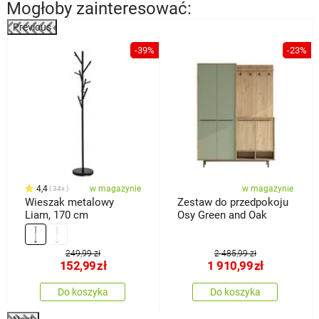
Mogłoby zainteresować:
Previous
%
-39%
-23%
4,4
w magazynie
w magazynie
34x
Wieszak metalowy
Zestaw do przedpokoju
Liam, 170 cm
Osy Green and Oak
249,99 zł
2 485,99 zł
152,99
zł
1 910,99
zł
Do koszyka
Do koszyka