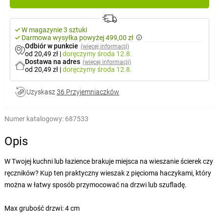
W magazynie 3 sztuki
Darmowa wysyłka powyżej 499,00 zł
Odbiór w punkcie
(więcej informacji)
od 20,49 zł
|
doręczymy
środa 12.8.
Dostawa na adres
(więcej informacji)
od 20,49 zł
|
doręczymy
środa 12.8.
Uzyskasz
36 Przyjemniaczków
Numer katalogowy:
687533
Opis
W Twojej kuchni lub łazience brakuje miejsca na wieszanie ścierek czy
ręczników? Kup ten praktyczny wieszak z pięcioma haczykami, który
można w łatwy sposób przymocować na drzwi lub szufladę.
Max grubość drzwi: 4 cm