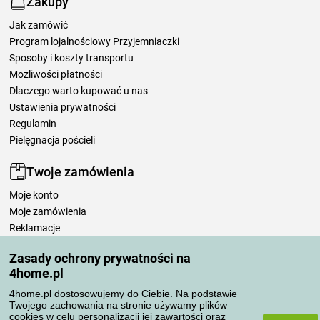
Zakupy
Jak zamówić
Program lojalnościowy Przyjemniaczki
Sposoby i koszty transportu
Możliwości płatności
Dlaczego warto kupować u nas
Ustawienia prywatności
Regulamin
Pielęgnacja pościeli
Twoje zamówienia
Moje konto
Moje zamówienia
Reklamacje
Odstąpienie od umowy
Zasady ochrony prywatności na
Zasady przetwarzania recenzji
4home.pl
4home.pl dostosowujemy do Ciebie. Na podstawie
Sposoby transportu
Twojego zachowania na stronie używamy plików
cookies w celu personalizacji jej zawartości oraz