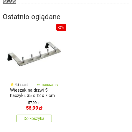
Next
Ostatnio oglądane
-2%
4,8
w magazynie
32x
Wieszak na drzwi 5
haczyki, 35 x 12 x 7 cm
57,99 zł
56,99
zł
Do koszyka