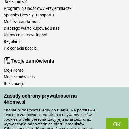
Jak zamówić
Program lojalnościowy Przyjemniaczki
Sposoby i koszty transportu
Możliwości płatności
Dlaczego warto kupować u nas
Ustawienia prywatności
Regulamin
Pielęgnacja pościeli
Twoje zamówienia
Moje konto
Moje zamówienia
Reklamacje
Odstąpienie od umowy
Zasady ochrony prywatności na
Zasady przetwarzania recenzji
4home.pl
4home.pl dostosowujemy do Ciebie. Na podstawie
Sposoby transportu
Twojego zachowania na stronie używamy plików
cookies w celu personalizacji jej zawartości oraz
OK
wyświetlania odpowiednich ofert i produktów.
Klikając przycisk „Rozumiem”, wyrażasz zgodę na