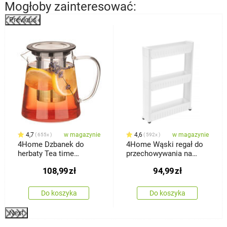
Mogłoby zainteresować:
Previous
%
4,7
w magazynie
4,6
w magazynie
655x
592x
4Home Dzbanek do
4Home Wąski regał do
herbaty Tea time
przechowywania na
Hot&Cool, 650 ml
kółkach Slim Jim
108,99
zł
94,99
zł
Do koszyka
Do koszyka
Next