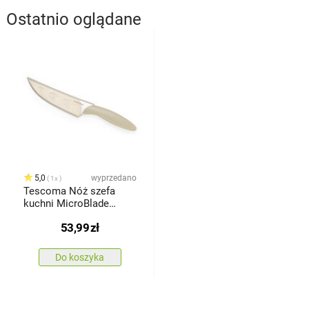
Ostatnio oglądane
5,0
wyprzedano
1x
Tescoma Nóż szefa
kuchni MicroBlade
MOVE 13 cm, z osłonką
53,99
zł
ochronną
Do koszyka