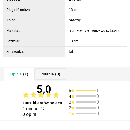
Długość ostrza:
13 cm
Kolor:
beżowy
Materiał:
nierdzewny + tworzywo sztuczne
Rozmiar:
13 cm
Zmywarka:
tak
Opinia
(1)
Pytania
(0)
5,0
1
5
0
4
0
3
100% klientów poleca
0
2
1 ocena
0
1
0 opinii