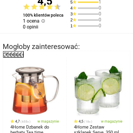
4,5
1
5
0
4
0
3
100% klientów poleca
0
2
1 ocena
0
1
0 opinii
Mogłoby zainteresować:
Previous
%
4,7
w magazynie
4,5
w magazynie
655x
18x
4Home Dzbanek do
4Home Zestaw
herbaty Tea time
szklanek Serve, 350 ml,