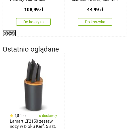
Hot&Cool, 650 ml
2 szt.
108,99
zł
44,99
zł
Do koszyka
Do koszyka
Next
Ostatnio oglądane
4,5
u dostawcy
1x
Lamart LT2150 zestaw
noży w bloku Kerf, 5 szt.