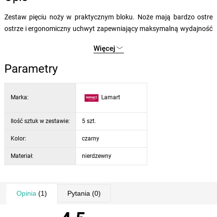
Zestaw pięciu noży w praktycznym bloku. Noże mają bardzo ostre
ostrze i ergonomiczny uchwyt zapewniający maksymalną wydajność
i bezpieczeństwo użytkowania.
Więcej
Materiał nie wpływa na zapach ani smak krojonych produktów.
Po użyciu zalecamy umycie, wysuszenie i przechowywanie w miejscu
Parametry
niedostępnym dla dzieci.
Ostrzeżenie: Nieprawidłowe obchodzenie się z nożem może
Marka:
Lamart
spowodować obrażenia ciała.
Wymiary:
Blok: 23 × 14 cm
Ilość sztuk w zestawie:
5 szt.
Noże: 9 cm / 15 cm / 20 cm / 20 cm / 20 cm
Kolor:
czarny
Materiał:
nierdzewny
Opinia
(1)
Pytania
(0)