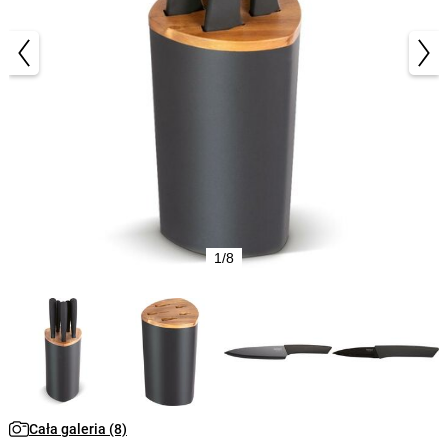
1/8
Cała galeria (8)