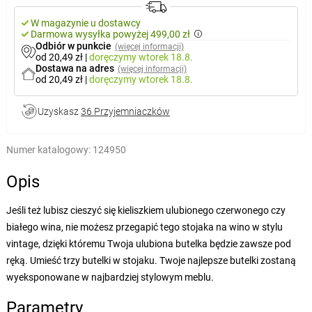
W magazynie u dostawcy
Darmowa wysyłka powyżej 499,00 zł
Odbiór w punkcie
(więcej informacji)
od 20,49 zł
|
doręczymy
wtorek 18.8.
Dostawa na adres
(więcej informacji)
od 20,49 zł
|
doręczymy
wtorek 18.8.
Uzyskasz
36 Przyjemniaczków
Numer katalogowy:
124950
Opis
Jeśli też lubisz cieszyć się kieliszkiem ulubionego czerwonego czy
białego wina, nie możesz przegapić tego stojaka na wino w stylu
vintage, dzięki któremu Twoja ulubiona butelka będzie zawsze pod
ręką. Umieść trzy butelki w stojaku. Twoje najlepsze butelki zostaną
wyeksponowane w najbardziej stylowym meblu.
Parametry