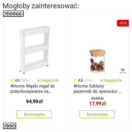
Mogłoby zainteresować:
Previous
%
-31%
5x
4,6
w magazynie
4,8
w magazynie
592x
416x
4Home Wąski regał do
4Home Szklany
przechowywania na
pojemnik do żywności z
kółkach Slim Jim
wiekiem Bamboo, 170
25,99 zł
94,99
zł
ml
17,99
zł
Do koszyka
Do koszyka
Next