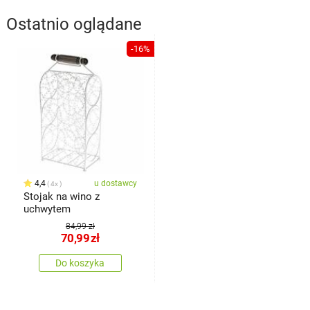
Ostatnio oglądane
-16%
4,4
u dostawcy
4x
Stojak na wino z
uchwytem
84,99 zł
70,99
zł
Do koszyka