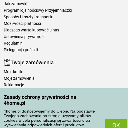
Jak zamówić
Program lojalnościowy Przyjemniaczki
Sposoby i koszty transportu
Możliwości płatności
Dlaczego warto kupować u nas
Ustawienia prywatności
Regulamin
Pielęgnacja pościeli
Twoje zamówienia
Moje konto
Moje zamówienia
Reklamacje
Odstąpienie od umowy
Zasady ochrony prywatności na
Zasady przetwarzania recenzji
4home.pl
4home.pl dostosowujemy do Ciebie. Na podstawie
Sposoby transportu
Twojego zachowania na stronie używamy plików
cookies w celu personalizacji jej zawartości oraz
OK
wyświetlania odpowiednich ofert i produktów.