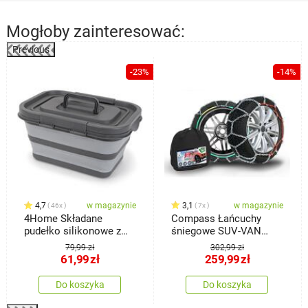
Mogłoby zainteresować:
Previous
%
-23%
-14%
4,7
w magazynie
3,1
w magazynie
46x
7x
4Home Składane
Compass Łańcuchy
pudełko silikonowe z
śniegowe SUV-VAN
pokrywką do
ÖNORM rozmiar 245
79,99 zł
302,99 zł
przechowywania
61,99
zł
259,99
zł
Do koszyka
Do koszyka