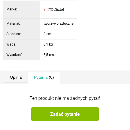
Parametry techniczne:
Marka:
Sixtol
· typ filtra HEPA
· wymiary filtra: 80 x 55 mm
Materiał:
· kompatybilny z: SX1201 CAR VAC 1
tworzywo sztuczne
Średnica:
8 cm
Waga:
0,1 kg
Wysokość:
5,5 cm
Opinia
Pytania
(0)
Ten produkt nie ma żadnych pytań
Zadać pytanie