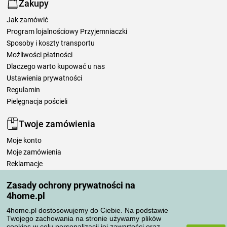
Zakupy
Jak zamówić
Program lojalnościowy Przyjemniaczki
Sposoby i koszty transportu
Możliwości płatności
Dlaczego warto kupować u nas
Ustawienia prywatności
Regulamin
Pielęgnacja pościeli
Twoje zamówienia
Moje konto
Moje zamówienia
Reklamacje
Odstąpienie od umowy
Zasady ochrony prywatności na
Zasady przetwarzania recenzji
4home.pl
4home.pl dostosowujemy do Ciebie. Na podstawie
Sposoby transportu
Twojego zachowania na stronie używamy plików
cookies w celu personalizacji jej zawartości oraz