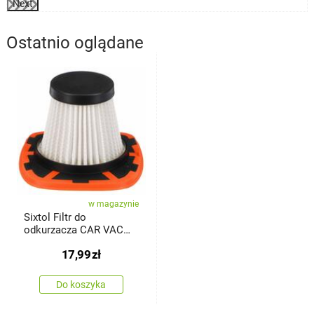
Next
Ostatnio oglądane
w magazynie
Sixtol Filtr do
odkurzacza CAR VAC
FILTER, HEPA, 8 x 5,5
17,99
zł
cm, część zamienna
Do koszyka