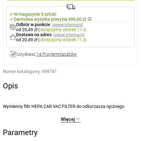
W magazynie 3 sztuki
Darmowa wysyłka powyżej 499,00 zł
Odbiór w punkcie
(więcej informacji)
od 20,49 zł
|
doręczymy
wtorek 11.8.
Dostawa na adres
(więcej informacji)
od 20,49 zł
|
doręczymy
wtorek 11.8.
Uzyskasz
14 Przyjemniaczków
Numer katalogowy:
699781
Opis
Wymienny filtr HEPA CAR VAC FILTER do odkurzacza ręcznego
SIXTOL CAR VAC 1. Ten typ filtra powietrza jest w stanie usunąć z
Więcej
powietrza cząsteczki o wielkości 300 nanometrów z minimalną
skutecznością 99,97%.
Parametry
Zastosowanie: do odkurzacza SIXTOL CAR VAC 1