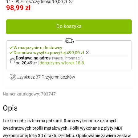
117,99 zł
oszczędność 19,00 zł
98,99 zł
Do koszyka
W magazynie u dostawcy
Darmowa wysyłka powyżej 499,00 zł
Dostawa na adres
(więcej informacji)
od 20,49 zł
|
doręczymy
wtorek 18.8.
Uzyskasz
37 Przyjemniaczków
Numer katalogowy:
703747
Opis
Lekki regał z czterema półkami. Rama wykonana z czarnych
kwadratowych profili metalowych. Półki wykonane z płyty MDF
wykończonej folią 3D o fakturze dębu. Opakowanie zawiera zestaw