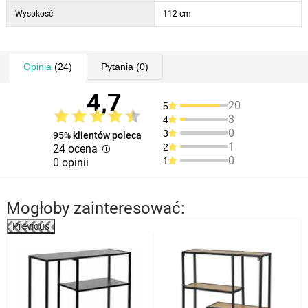
Wysokość:
112 cm
Opinia
(24)
Pytania
(0)
4,7
20
5
3
4
0
3
95% klientów poleca
1
2
24 ocena
0
1
0 opinii
Mogłoby zainteresować:
Previous
%