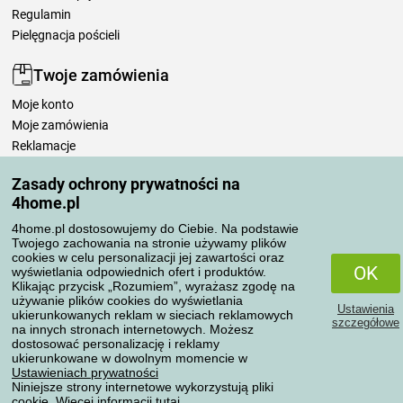
Regulamin
Pielęgnacja pościeli
Twoje zamówienia
Moje konto
Moje zamówienia
Reklamacje
Odstąpienie od umowy
Zasady ochrony prywatności na
Zasady przetwarzania recenzji
4home.pl
4home.pl dostosowujemy do Ciebie. Na podstawie
Sposoby transportu
Twojego zachowania na stronie używamy plików
cookies w celu personalizacji jej zawartości oraz
OK
wyświetlania odpowiednich ofert i produktów.
Klikając przycisk „Rozumiem”, wyrażasz zgodę na
Metody płatności
używanie plików cookies do wyświetlania
Ustawienia
ukierunkowanych reklam w sieciach reklamowych
szczegółowe
na innych stronach internetowych. Możesz
dostosować personalizację i reklamy
ukierunkowane w dowolnym momencie w
Niezawodny sklep
Ustawieniach prywatności
Niniejsze strony internetowe wykorzystują pliki
cookie. Więcej informacji
tutaj
.