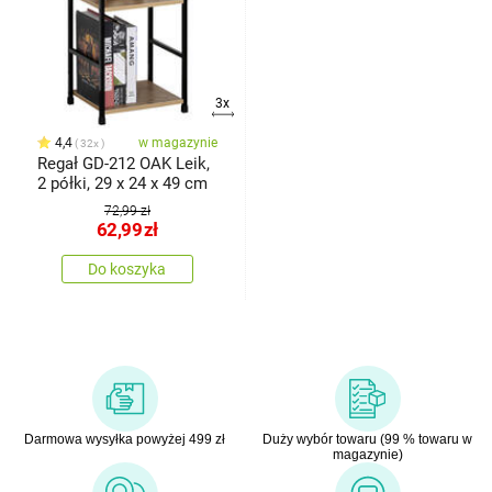
3x
4,4
w magazynie
32x
Regał GD-212 OAK Leik,
2 półki, 29 x 24 x 49 cm
72,99 zł
62,99
zł
Do koszyka
Darmowa wysyłka powyżej 499 zł
Duży wybór towaru (99 % towaru w
magazynie)