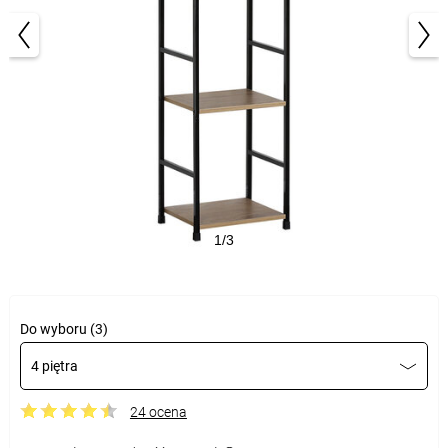
1/3
Do wyboru (3)
4 piętra
24 ocena