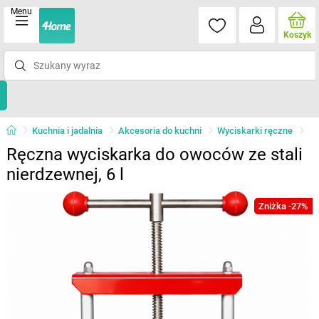
Menu
Koszyk
Kuchnia i jadalnia
Akcesoria do kuchni
Wyciskarki ręczne
Ręczna wyciskarka do owoców ze stali
nierdzewnej, 6 l
Zniżka -27%