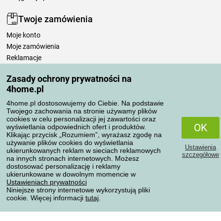
Twoje zamówienia
Moje konto
Moje zamówienia
Reklamacje
Odstąpienie od umowy
Zasady ochrony prywatności na
Zasady przetwarzania recenzji
4home.pl
4home.pl dostosowujemy do Ciebie. Na podstawie
Sposoby transportu
Twojego zachowania na stronie używamy plików
cookies w celu personalizacji jej zawartości oraz
OK
wyświetlania odpowiednich ofert i produktów.
Klikając przycisk „Rozumiem”, wyrażasz zgodę na
Metody płatności
używanie plików cookies do wyświetlania
Ustawienia
ukierunkowanych reklam w sieciach reklamowych
szczegółowe
na innych stronach internetowych. Możesz
dostosować personalizację i reklamy
ukierunkowane w dowolnym momencie w
Niezawodny sklep
Ustawieniach prywatności
Niniejsze strony internetowe wykorzystują pliki
cookie. Więcej informacji
tutaj
.