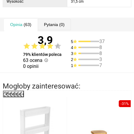
Wysokość:
31,5 cm
Opinia
(63)
Pytania
(0)
3,9
37
5
8
4
8
3
79% klientów poleca
3
2
63 ocena
7
1
0 opinii
Mogłoby zainteresować:
Previous
-31%