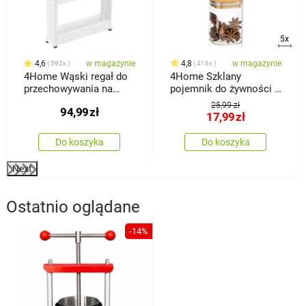
5x
4,6
w magazynie
4,8
w magazynie
592x
416x
4Home Wąski regał do
4Home Szklany
przechowywania na
pojemnik do żywności z
kółkach Slim Jim
wiekiem Bamboo, 170
25,99 zł
94,99
zł
ml
17,99
zł
Do koszyka
Do koszyka
Next
Ostatnio oglądane
-14%