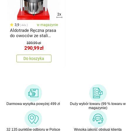
2x
3,9
w magazynie
44x
Aldotrade Ręczna prasa
do owoców ze stali
nierdzewnej, 3 l
339,99 zł
290,99
zł
Do koszyka
Darmowa wysyłka powyżej 499 zł
Duży wybór towaru (99 % towaru w
magazynie)
32 135 punktów odbioru w Polsce
Wysoka jakość obsługi klienta