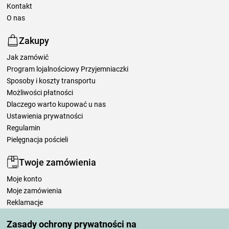
Kontakt
O nas
Zakupy
Jak zamówić
Program lojalnościowy Przyjemniaczki
Sposoby i koszty transportu
Możliwości płatności
Dlaczego warto kupować u nas
Ustawienia prywatności
Regulamin
Pielęgnacja pościeli
Twoje zamówienia
Moje konto
Moje zamówienia
Reklamacje
Odstąpienie od umowy
Zasady ochrony prywatności na
Zasady przetwarzania recenzji