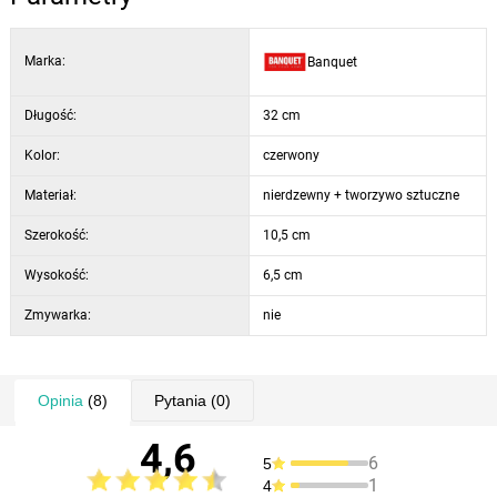
Marka:
Banquet
Długość:
32 cm
Kolor:
czerwony
Materiał:
nierdzewny + tworzywo sztuczne
Szerokość:
10,5 cm
Wysokość:
6,5 cm
Zmywarka:
nie
Opinia
(8)
Pytania
(0)
4,6
6
5
1
4