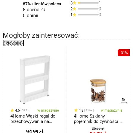
1
3
87% klientów poleca
0
2
8 ocena
0
1
0 opinii
Mogłoby zainteresować:
Previous
%
-31%
5x
4,6
w magazynie
4,8
w magazynie
592x
416x
4Home Wąski regał do
4Home Szklany
przechowywania na
pojemnik do żywności z
kółkach Slim Jim
wiekiem Bamboo, 170
25,99 zł
94,99
zł
ml