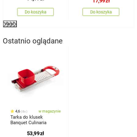
17,99
zł
Do koszyka
Do koszyka
Next
Ostatnio oglądane
4,6
w magazynie
8x
Tarka do klusek
Banquet Culinaria
53,99
zł