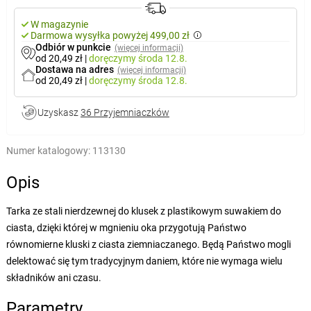
W magazynie
Darmowa wysyłka powyżej 499,00 zł
Odbiór w punkcie
(więcej informacji)
od 20,49 zł
|
doręczymy
środa 12.8.
Dostawa na adres
(więcej informacji)
od 20,49 zł
|
doręczymy
środa 12.8.
Uzyskasz
36 Przyjemniaczków
Numer katalogowy:
113130
Opis
Tarka ze stali nierdzewnej do klusek z plastikowym suwakiem do
ciasta, dzięki której w mgnieniu oka przygotują Państwo
równomierne kluski z ciasta ziemniaczanego. Będą Państwo mogli
delektować się tym tradycyjnym daniem, które nie wymaga wielu
składników ani czasu.
Parametry