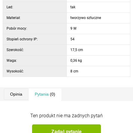
Led:
tak
Materiał:
tworzywo sztuczne
Pobór mocy:
9 W
Stopień ochrony IP:
54
Szerokość:
17,5 cm
Waga:
0,36 kg
Wysokość:
8 cm
Opinia
Pytania
(0)
Ten produkt nie ma żadnych pytań
Zadać pytanie