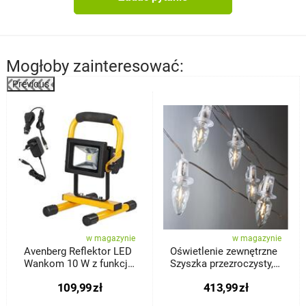
Mogłoby zainteresować:
Previous
%
w magazynie
w magazynie
Avenberg Reflektor LED
Oświetlenie zewnętrzne
Wankom 10 W z funkcją
Szyszka przezroczysty,
ładowania
20x LED Filament,
109,99
zł
413,99
zł
przedłużenie