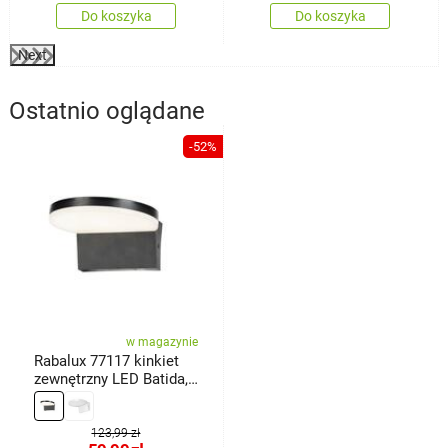
Do koszyka
Do koszyka
Next
Ostatnio oglądane
-52%
w magazynie
Rabalux 77117 kinkiet
zewnętrzny LED Batida,
czarny
123,99 zł