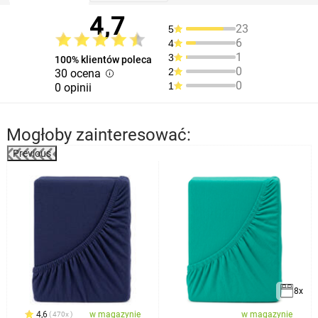
4,7
23
5
6
4
1
3
100% klientów poleca
0
2
30 ocena
0
1
0 opinii
Mogłoby zainteresować:
Previous
8x
4,6
w magazynie
w magazynie
470x