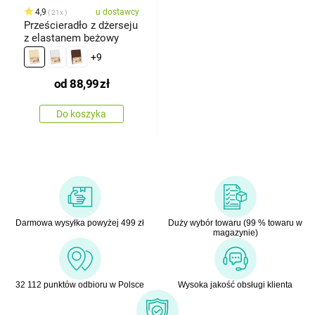
4,9
u dostawcy
21x
Prześcieradło z dżerseju
z elastanem beżowy
+9
od
88,99
zł
Do koszyka
Darmowa wysyłka powyżej 499 zł
Duży wybór towaru (99 % towaru w
magazynie)
32 112 punktów odbioru w Polsce
Wysoka jakość obsługi klienta