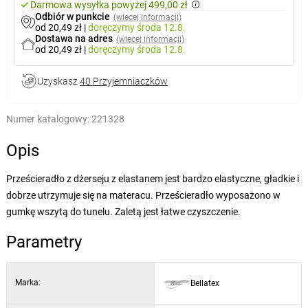
Darmowa wysyłka powyżej 499,00 zł
Odbiór w punkcie
(więcej informacji)
od 20,49 zł
|
doręczymy
środa 12.8.
Dostawa na adres
(więcej informacji)
od 20,49 zł
|
doręczymy
środa 12.8.
Uzyskasz
40 Przyjemniaczków
Numer katalogowy:
221328
Opis
Prześcieradło z dżerseju z elastanem jest bardzo elastyczne, gładkie i
dobrze utrzymuje się na materacu. Prześcieradło wyposażono w
gumkę wszytą do tunelu. Zaletą jest łatwe czyszczenie.
Parametry
Marka:
Bellatex