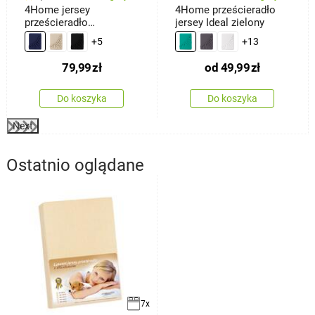
4Home jersey
4Home prześcieradło
prześcieradło
jersey Ideal zielony
ciemnoniebieski, 180 x
+5
+13
200 cm
79,99
zł
od
49,99
zł
Do koszyka
Do koszyka
Next
Ostatnio oglądane
7x