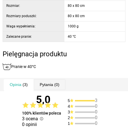
Rozmiar:
80 x 80 cm
Rozmiary poduszki:
80 x 80 cm
Waga wypełnienia:
1000 g
Zalecane pranie:
40 °C
Pielęgnacja produktu
Pranie w 40°C
Opinia
(3)
Pytania
(0)
5,0
3
5
0
4
0
3
100% klientów poleca
0
2
3 ocena
0
1
0 opinii