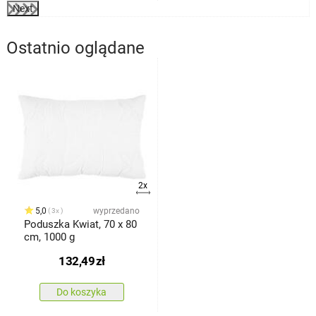
Next
Ostatnio oglądane
2x
5,0
wyprzedano
3x
Poduszka Kwiat, 70 x 80
cm, 1000 g
132,49
zł
Do koszyka