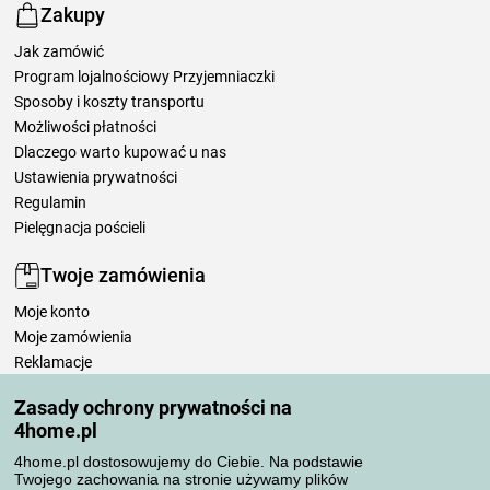
Zakupy
Jak zamówić
Program lojalnościowy Przyjemniaczki
Sposoby i koszty transportu
Możliwości płatności
Dlaczego warto kupować u nas
Ustawienia prywatności
Regulamin
Pielęgnacja pościeli
Twoje zamówienia
Moje konto
Moje zamówienia
Reklamacje
Odstąpienie od umowy
Zasady ochrony prywatności na
Zasady przetwarzania recenzji
4home.pl
4home.pl dostosowujemy do Ciebie. Na podstawie
Sposoby transportu
Twojego zachowania na stronie używamy plików