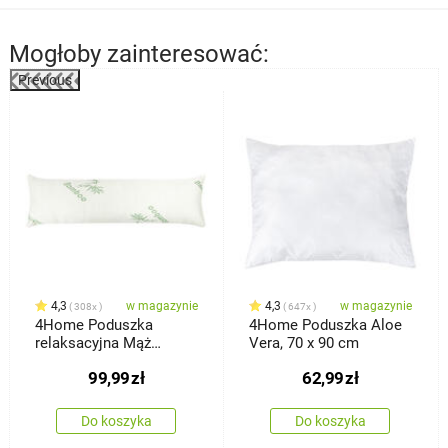
Mogłoby zainteresować:
Previous
4,3
w magazynie
4,3
w magazynie
308x
647x
4Home Poduszka
4Home Poduszka Aloe
relaksacyjna Mąż
Vera, 70 x 90 cm
zastępczy z pianki z
99,99
zł
62,99
zł
pamięcią kształtu
Bamboo, 45 x 120 cm
Do koszyka
Do koszyka