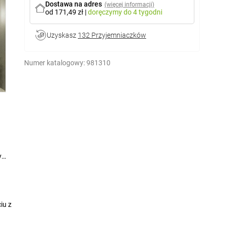
Dostawa na adres
(więcej informacji)
od 171,49 zł
|
doręczymy
do 4 tygodni
Uzyskasz
132 Przyjemniaczków
Numer katalogowy:
981310
y
iu z