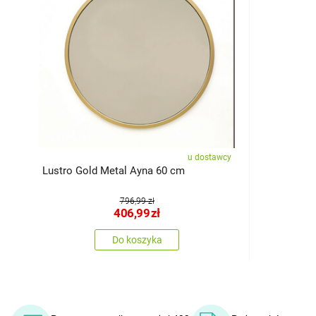
u dostawcy
Lustro Gold Metal Ayna 60 cm
796,99 zł
406,99
zł
Do koszyka