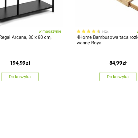
w magazynie
142x
Regał Arcana, 86 x 80 cm,
4Home Bambusowa taca rozk
wannę Royal
194,99
zł
84,99
zł
Do koszyka
Do koszyka