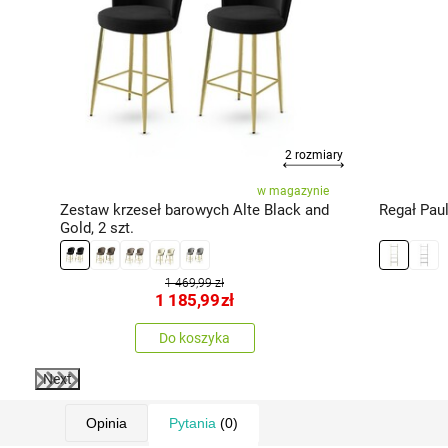
miary
2 rozmiary
cy
w magazynie
nd
Zestaw krzeseł barowych Alte Black and
Regał Pau
Gold, 2 szt.
1 469,99 zł
1 185,99
zł
Do koszyka
Next
Opinia
Pytania
(0)