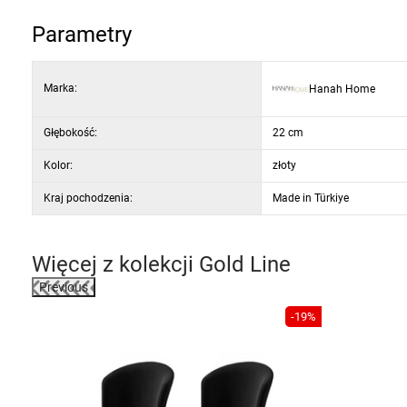
Kolor: złoty
Parametry
Marka:
Hanah Home
Głębokość:
22 cm
Kolor:
złoty
Kraj pochodzenia:
Made in Türkiye
Więcej z kolekcji
Gold Line
Previous
-20%
-19%