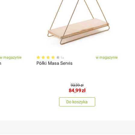
w magazynie
w magazynie
1x
m
Półki Masa Servis
S
93,99 zł
84,99
zł
Do koszyka