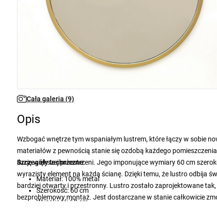
Cała galeria (9)
Opis
Wzbogać wnętrze tym wspaniałym lustrem, które łączy w sobie no
materiałów z pewnością stanie się ozdobą każdego pomieszczenia. 
iluzję większej przestrzeni. Jego imponujące wymiary 60 cm szerokoś
Szczegóły techniczne:
wyrazisty element na każdą ścianę. Dzięki temu, że lustro odbija ś
Materiał: 100% metal
bardziej otwarty i przestronny. Lustro zostało zaprojektowane ta
Szerokość: 60 cm
bezproblemowy montaż. Jest dostarczane w stanie całkowicie zmo
Wysokość: 60 cm
pudełka.
Głębokość: 2,2 cm