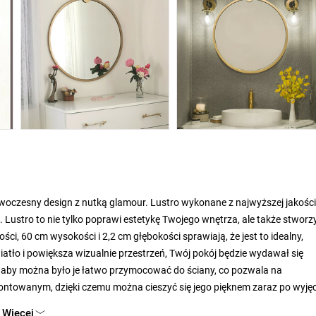
woczesny design z nutką glamour. Lustro wykonane z najwyższej jakości
Lustro to nie tylko poprawi estetykę Twojego wnętrza, ale także stworz
ci, 60 cm wysokości i 2,2 cm głębokości sprawiają, że jest to idealny,
wiatło i powiększa wizualnie przestrzeń, Twój pokój będzie wydawał się
k, aby można było je łatwo przymocować do ściany, co pozwala na
ntowanym, dzięki czemu można cieszyć się jego pięknem zaraz po wyjęc
Więcej