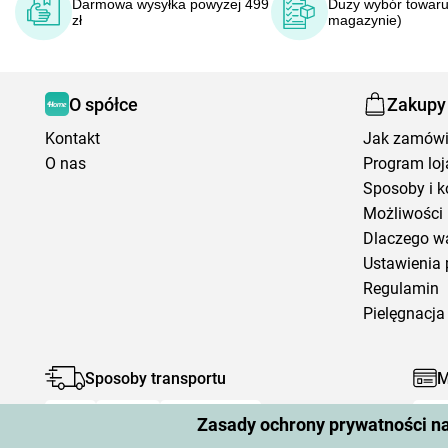
Darmowa wysyłka powyżej 499
Duży wybór towaru
zł
magazynie)
O spółce
Zakupy
Kontakt
Jak zamów
O nas
Program loj
Sposoby i k
Możliwości 
Dlaczego w
Ustawienia 
Regulamin
Pielęgnacja 
Sposoby transportu
M
Zasady ochrony prywatności n