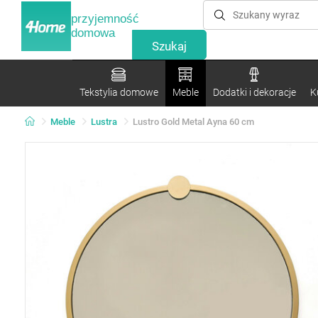
przyjemność
domowa
Tekstylia domowe
Meble
Dodatki i dekoracje
K
Meble
Lustra
Lustro Gold Metal Ayna 60 cm