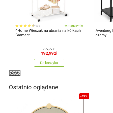
ie
w magazynie
93x
4Home Wieszak na ubrania na kółkach
Avenberg 
Garment
czarny
209,99 zł
192,99
zł
Do koszyka
Next
Ostatnio oglądane
-49%