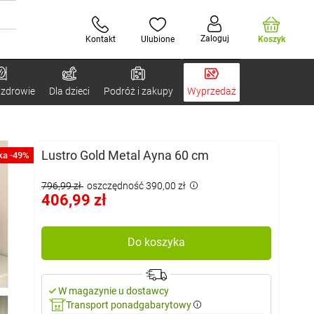
Zaloguj
Kontakt
Ulubione
Koszyk
 zdrowie
Dla dzieci
Podróż i zakupy
Wyprzedaż
Lustro Gold Metal Ayna 60 cm
ka -49%
796,99 zł
oszczędność 390,00 zł
406,99 zł
Do koszyka
W magazynie u dostawcy
Transport ponadgabarytowy