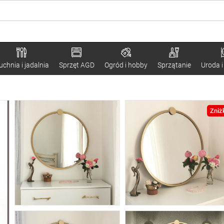
uchnia i jadalnia
Sprzęt AGD
Ogród i hobby
Sprzątanie
Uroda i
Zniż