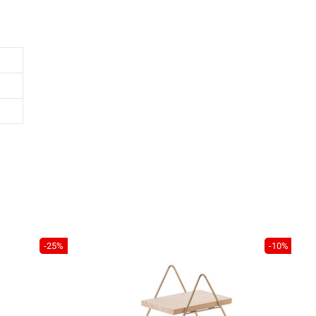
-25%
-10%