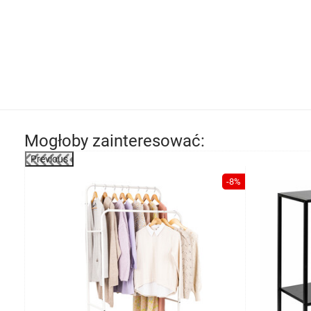
Mogłoby zainteresować:
Previous
-25%
-8%