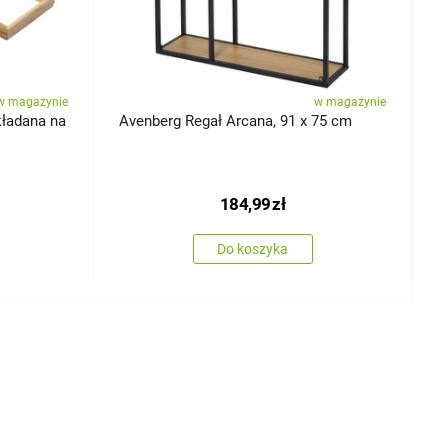
w magazynie
w magazynie
ładana na
Avenberg Regał Arcana, 91 x 75 cm
A
184,99
zł
Do koszyka