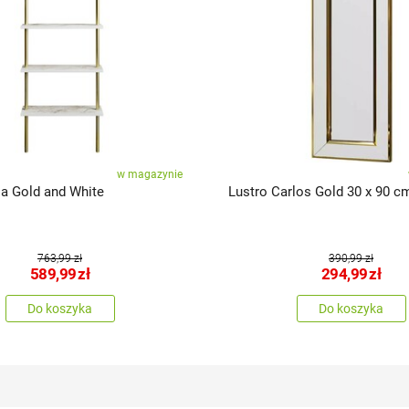
w magazynie
la Gold and White
Lustro Carlos Gold 30 x 90 c
763,99 zł
390,99 zł
589,99
zł
294,99
zł
Do koszyka
Do koszyka