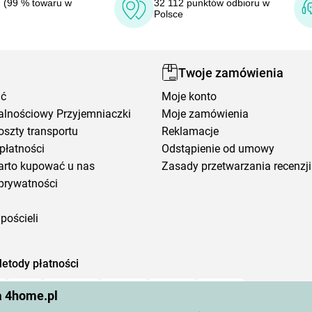
 (99 % towaru w
32 112 punktów odbioru w
Polsce
Twoje zamówienia
ić
Moje konto
alnościowy Przyjemniaczki
Moje zamówienia
oszty transportu
Reklamacje
płatności
Odstąpienie od umowy
arto kupować u nas
Zasady przetwarzania recenzji
prywatności
pościeli
etody płatności
a 4home.pl