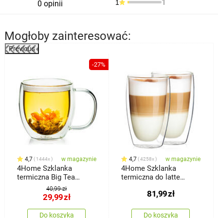
1
1
0 opinii
Mogłoby zainteresować:
Previous
%
-27%
4,7
w magazynie
4,7
w magazynie
1444x
4258x
4Home Szklanka
4Home Szklanka
termiczna Big Tea
termiczna do latte
Hot&Cool 480 ml, 1 szt.
Hot&Cool 410 ml, 2 szt.
40,99 zł
81,99
zł
29,99
zł
Do koszyka
Do koszyka