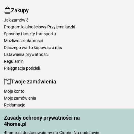
Zakupy
Jak zamówić
Program lojalnościowy Przyjemniaczki
Sposoby i koszty transportu
Możliwości płatności
Dlaczego warto kupować u nas
Ustawienia prywatności
Regulamin
Pielęgnacja pościeli
Twoje zamówienia
Moje konto
Moje zamówienia
Reklamacje
Odstąpienie od umowy
Zasady ochrony prywatności na
Zasady przetwarzania recenzji
4home.pl
4home.pl dostosowujemy do Ciebie. Na podstawie