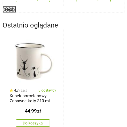
Next
Ostatnio oglądane
4,7
u dostawcy
22x
Kubek porcelanowy
Zabawne koty 310 ml
44,99
zł
Do koszyka