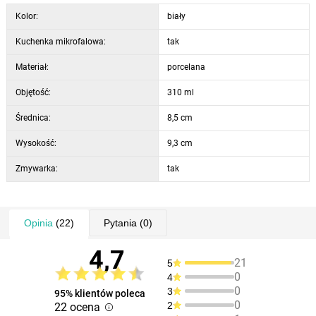
Kolor:
biały
Kuchenka mikrofalowa:
tak
Materiał:
porcelana
Objętość:
310 ml
Średnica:
8,5 cm
Wysokość:
9,3 cm
Zmywarka:
tak
Opinia
(22)
Pytania
(0)
4,7
21
5
0
4
0
3
95% klientów poleca
0
2
22 ocena