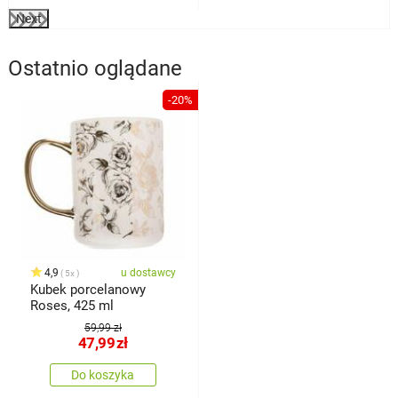
Next
Ostatnio oglądane
-20%
4,9
u dostawcy
5x
Kubek porcelanowy
Roses, 425 ml
59,99 zł
47,99
zł
Do koszyka