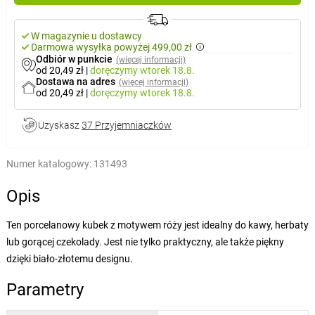
W magazynie u dostawcy
Darmowa wysyłka powyżej 499,00 zł
Odbiór w punkcie
(więcej informacji)
od 20,49 zł
|
doręczymy
wtorek 18.8.
Dostawa na adres
(więcej informacji)
od 20,49 zł
|
doręczymy
wtorek 18.8.
Uzyskasz
37 Przyjemniaczków
Numer katalogowy:
131493
Opis
Ten porcelanowy kubek z motywem róży jest idealny do kawy, herbaty
lub gorącej czekolady. Jest nie tylko praktyczny, ale także piękny
dzięki biało-złotemu designu.
Parametry