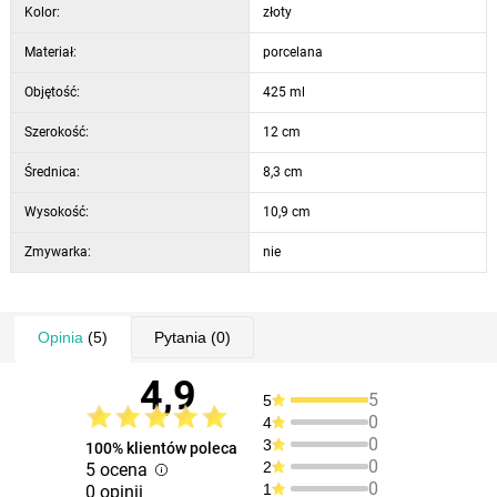
Kolor:
złoty
Materiał:
porcelana
Objętość:
425 ml
Szerokość:
12 cm
Średnica:
8,3 cm
Wysokość:
10,9 cm
Zmywarka:
nie
Opinia
(5)
Pytania
(0)
4,9
5
5
0
4
0
3
100% klientów poleca
0
2
5 ocena
0
1
0 opinii