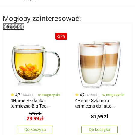
Mogłoby zainteresować:
Previous
%
-27%
4,7
w magazynie
4,7
w magazynie
1444x
4258x
4Home Szklanka
4Home Szklanka
termiczna Big Tea
termiczna do latte
Hot&Cool 480 ml, 1 szt.
Hot&Cool 410 ml, 2 szt.
40,99 zł
81,99
zł
29,99
zł
Do koszyka
Do koszyka