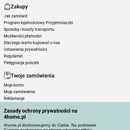
Zakupy
Jak zamówić
Program lojalnościowy Przyjemniaczki
Sposoby i koszty transportu
Możliwości płatności
Dlaczego warto kupować u nas
Ustawienia prywatności
Regulamin
Pielęgnacja pościeli
Twoje zamówienia
Moje konto
Moje zamówienia
Reklamacje
Odstąpienie od umowy
Zasady ochrony prywatności na
Zasady przetwarzania recenzji
4home.pl
4home.pl dostosowujemy do Ciebie. Na podstawie
Sposoby transportu
Twojego zachowania na stronie używamy plików