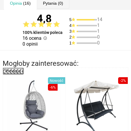
Opinia
(16)
Pytania
(0)
4,8
14
5
1
4
1
3
100% klientów poleca
0
2
16 ocena
0
1
0 opinii
Mogłoby zainteresować:
Previous
%
Nowość
-2%
-6%