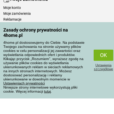
Moje konto
Moje zamówienia
Reklamacje
Odstąpienie od umowy
Zasady ochrony prywatności na
Zasady przetwarzania recenzji
4home.pl
4home.pl dostosowujemy do Ciebie. Na podstawie
Sposoby transportu
Twojego zachowania na stronie używamy plików
cookies w celu personalizacji jej zawartości oraz
OK
wyświetlania odpowiednich ofert i produktów.
Klikając przycisk „Rozumiem”, wyrażasz zgodę na
Metody płatności
używanie plików cookies do wyświetlania
Ustawienia
ukierunkowanych reklam w sieciach reklamowych
szczegółowe
na innych stronach internetowych. Możesz
dostosować personalizację i reklamy
ukierunkowane w dowolnym momencie w
Niezawodny sklep
Ustawieniach prywatności
Niniejsze strony internetowe wykorzystują pliki
cookie. Więcej informacji
tutaj
.
Ochrona danych osobowych