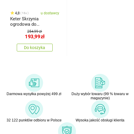
4,8
u dostawcy
16x
Keter Skrzynia
ogrodowa do
przechowywania Emily,
254,99 zł
270 l, antracyt
193,99
zł
Do koszyka
Darmowa wysyłka powyżej 499 zł
Duży wybór towaru (99 % towaru w
magazynie)
32 122 punktów odbioru w Polsce
Wysoka jakość obsługi klienta