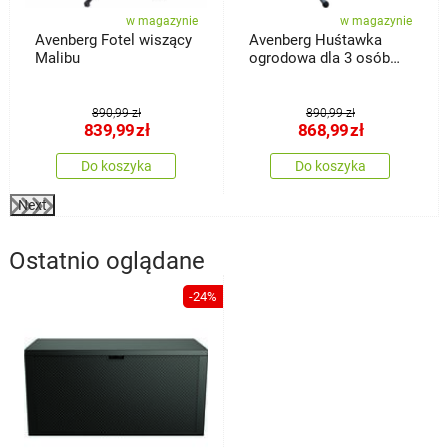
w magazynie
w magazynie
Avenberg Fotel wiszący
Avenberg Huśtawka
Malibu
ogrodowa dla 3 osób
Aruba
890,99 zł
890,99 zł
839,99
zł
868,99
zł
Do koszyka
Do koszyka
Next
Ostatnio oglądane
-24%