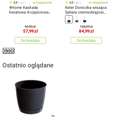
4,8
w magazynie
4,9
w magazynie
14x
50x
4Home Kaskada
Keter Doniczka wisząca
kwiatowa 4-częściowa,
Sphere ciemnobrązowy,
terakota
śr. 35 cm
69,99 zł
105,99 zł
57,99
zł
84,99
zł
Do koszyka
Do koszyka
Next
Ostatnio oglądane
2x