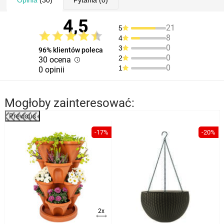
4,5
21
5
8
4
0
3
96% klientów poleca
0
2
30 ocena
0
1
0 opinii
Mogłoby zainteresować:
Previous
%
-17%
-20%
2x