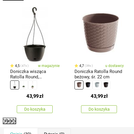
4,5
w magazynie
4,7
u dostawcy
47x
39x
Doniczka wisząca
Doniczka Ratolla Round
Ratolla Round,
beżowy, śr. 22 cm
ciemnobrązowy,
43,99
zł
43,99
zł
Do koszyka
Do koszyka
Next
Opinia
(30)
Pytania
(0)