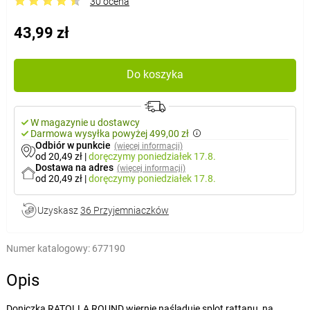
30 ocena
43,99 zł
Do koszyka
W magazynie u dostawcy
Darmowa wysyłka powyżej 499,00 zł
Odbiór w punkcie
(więcej informacji)
od 20,49 zł
|
doręczymy
poniedziałek 17.8.
Dostawa na adres
(więcej informacji)
od 20,49 zł
|
doręczymy
poniedziałek 17.8.
Uzyskasz
36 Przyjemniaczków
Numer katalogowy:
677190
Opis
Doniczka RATOLLA ROUND wiernie naśladuje splot rattanu, na