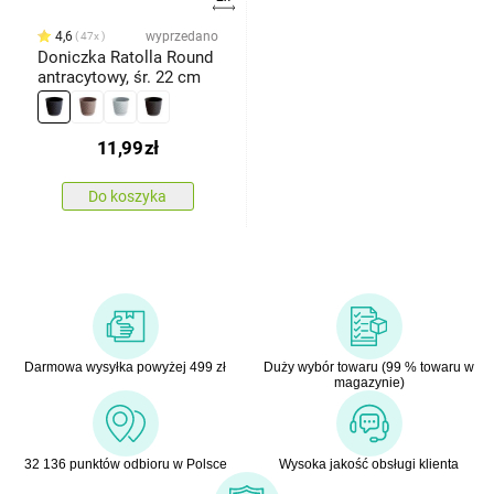
4,6
wyprzedano
47x
Doniczka Ratolla Round
antracytowy, śr. 22 cm
11,99
zł
Do koszyka
Darmowa wysyłka powyżej 499 zł
Duży wybór towaru (99 % towaru w
magazynie)
32 136 punktów odbioru w Polsce
Wysoka jakość obsługi klienta