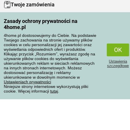
Twoje zamówienia
Moje konto
Zasady ochrony prywatności na
Moje zamówienia
4home.pl
Reklamacje
Odstąpienie od umowy
4home.pl dostosowujemy do Ciebie. Na podstawie
Twojego zachowania na stronie używamy plików
Zasady przetwarzania recenzji
cookies w celu personalizacji jej zawartości oraz
OK
wyświetlania odpowiednich ofert i produktów.
Klikając przycisk „Rozumiem”, wyrażasz zgodę na
Sposoby transportu
używanie plików cookies do wyświetlania
Ustawienia
ukierunkowanych reklam w sieciach reklamowych
szczegółowe
na innych stronach internetowych. Możesz
dostosować personalizację i reklamy
Metody płatności
ukierunkowane w dowolnym momencie w
Ustawieniach prywatności
Niniejsze strony internetowe wykorzystują pliki
cookie. Więcej informacji
tutaj
.
Niezawodny sklep