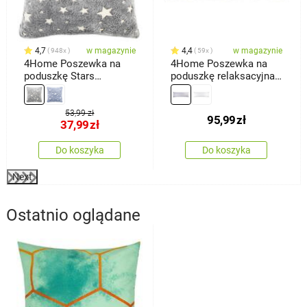
4,7
w magazynie
4,4
w magazynie
948x
59x
4Home Poszewka na
4Home Poszewka na
poduszkę Stars
poduszkę relaksacyjna
świecąca szary, 40 x 40
Mąż zastępczy,
cm
jasnoszara, 55 x 180 cm
53,99 zł
95,99
zł
37,99
zł
Do koszyka
Do koszyka
Next
Ostatnio oglądane