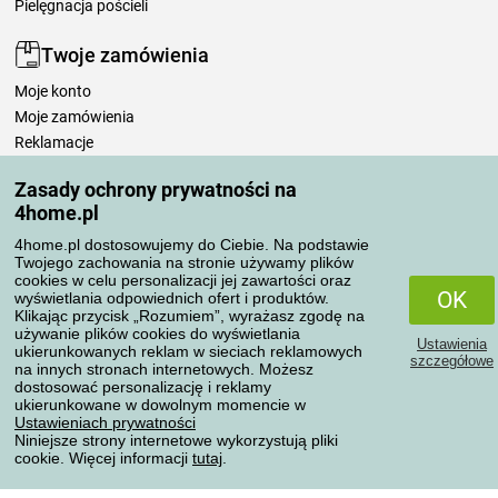
Pielęgnacja pościeli
Twoje zamówienia
Moje konto
Moje zamówienia
Reklamacje
Odstąpienie od umowy
Zasady ochrony prywatności na
Zasady przetwarzania recenzji
4home.pl
4home.pl dostosowujemy do Ciebie. Na podstawie
Sposoby transportu
Twojego zachowania na stronie używamy plików
cookies w celu personalizacji jej zawartości oraz
OK
wyświetlania odpowiednich ofert i produktów.
Klikając przycisk „Rozumiem”, wyrażasz zgodę na
Metody płatności
używanie plików cookies do wyświetlania
Ustawienia
ukierunkowanych reklam w sieciach reklamowych
szczegółowe
na innych stronach internetowych. Możesz
dostosować personalizację i reklamy
ukierunkowane w dowolnym momencie w
Niezawodny sklep
Ustawieniach prywatności
Niniejsze strony internetowe wykorzystują pliki
cookie. Więcej informacji
tutaj
.