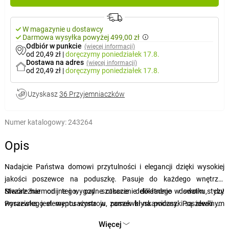
W magazynie u dostawcy
Darmowa wysyłka powyżej 499,00 zł
Odbiór w punkcie
(więcej informacji)
od 20,49 zł
|
doręczymy
poniedziałek 17.8.
Dostawa na adres
(więcej informacji)
od 20,49 zł
|
doręczymy
poniedziałek 17.8.
Uzyskasz
36 Przyjemniaczków
Numer katalogowy:
243264
Opis
Nadajcie Państwa domowi przytulności i elegancji dzięki wysokiej
jakości poszewce na poduszkę. Pasuje do każdego wnętrza.
Niezależnie od tego, czy szukacie delikatnego dodatku, czy
Stwórz harmonijne i wygodne otoczenie dokładnie w swoim stylu!
wyrazistego elementu wystroju, poszewki na poduszki są idealnym
Poszewka jest wyposażona w zamek błyskawiczny. Poszewki na
wyborem do każdej sofy, łóżka lub fotela.
poduszki są szyte z metrażu, dzięki różnorodności wzorów każda
Więcej
poszewka może być nieco inna. Zdjęcie ma charakter poglądowy.