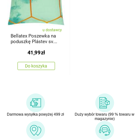
u dostawcy
Bellatex Poszewka na
poduszkę Plástev sv.
zielona,40 x 40 cm
41,99
zł
Do koszyka
Darmowa wysyłka powyżej 499 zł
Duży wybór towaru (99 % towaru w
magazynie)