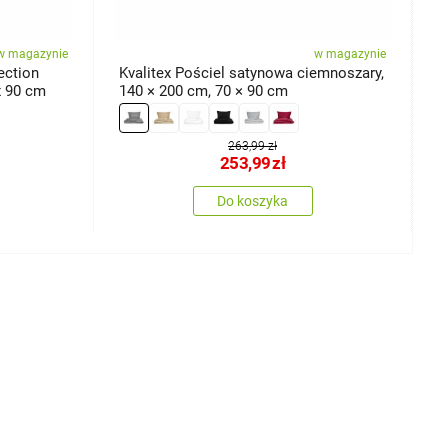
w magazynie
w magazynie
ection
Kvalitex Pościel satynowa ciemnoszary,
K
x 90 cm
140 × 200 cm, 70 × 90 cm
C
c
263,99 zł
253,99
zł
Do koszyka