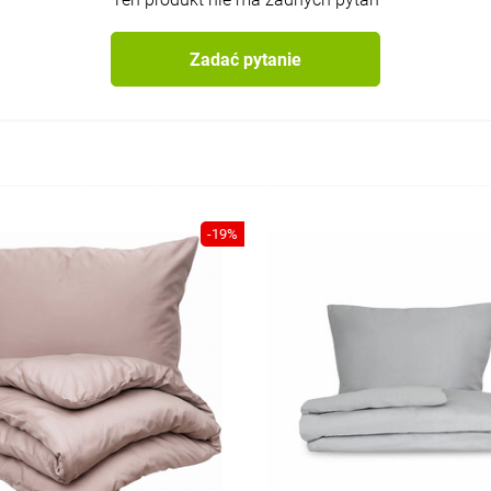
Zadać pytanie
-19%