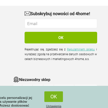
Subskrybuj nowości od 4home!
Rejestrując się, zgadzasz się z
Regulaminem sklepu
i
wyrażasz zgodę na przetwarzanie danych osobowych w
celach biznesowych i marketingowych 4home, a.s.
Niezawodny sklep
OK
u personalizacji jej
na używanie plików
 Możesz dostosować
Ustawienia