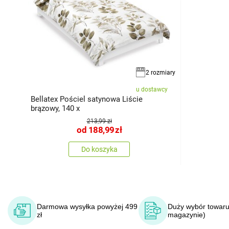
2 rozmiary
u dostawcy
Bellatex Pościel satynowa Liście
brązowy, 140 x
213,99 zł
od
188,99
zł
Do koszyka
Darmowa wysyłka powyżej 499
Duży wybór towaru
zł
magazynie)