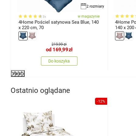
miary
2 rozmiary
ie
w magazynie
3x
4Home Pościel satynowa Sea Blue, 140
4Home Poś
x 220 cm, 70
140 x 200
219,99 zł
od
169,99
zł
Do koszyka
Next
Ostatnio oglądane
-12%