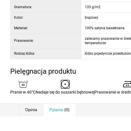
1 x poszewka na kołdrę 140 x 220 cm
Gramatura:
135 g/m2
Kolor:
brązowy
Materiał:
100% satyna bawełniana
zalecamy prasowanie w średn
Prasowanie:
temperaturze
Rodzaj łóżka:
łóżko pojedyncze przedłużon
Pielęgnacja produktu
Pranie w 40°C
Nadaje się do suszarki bębnowej
Prasowanie w średn
Opinia
Pytania
(0)