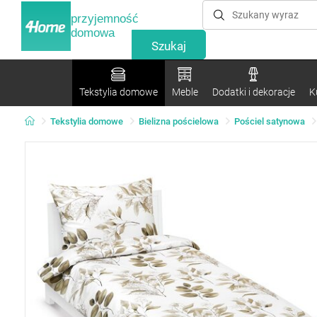
przyjemność
domowa
Tekstylia domowe
Meble
Dodatki i dekoracje
K
Tekstylia domowe
Bielizna pościelowa
Pościel satynowa