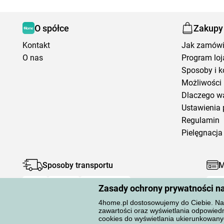
O spółce
Zakupy
Kontakt
Jak zamów
O nas
Program loj
Sposoby i k
Możliwości 
Dlaczego w
Ustawienia 
Regulamin
Pielęgnacja 
Sposoby transportu
M
Zasady ochrony prywatności n
4home.pl dostosowujemy do Ciebie. Na 
zawartości oraz wyświetlania odpowiedn
cookies do wyświetlania ukierunkowany