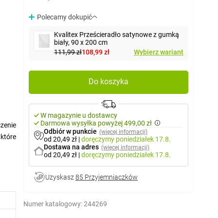
Polecamy dokupić
Kvalitex Prześcieradło satynowe z gumką
biały, 90 x 200 cm
111,99 zł
108,99 zł
Wybierz wariant
Do koszyka
W magazynie u dostawcy
Darmowa wysyłka powyżej 499,00 zł
czenie
Odbiór w punkcie
(więcej informacji)
 które
od 20,49 zł
|
doręczymy
poniedziałek 17.8.
Dostawa na adres
(więcej informacji)
od 20,49 zł
|
doręczymy
poniedziałek 17.8.
wełny,
pranie
Uzyskasz
85 Przyjemniaczków
Numer katalogowy:
244269