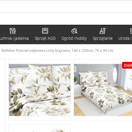
uchnia i jadalnia
Sprzęt AGD
Ogród i hobby
Sprzątanie
Uroda i
Bellatex Pościel satynowa Listy brązowa, 140 x 220cm, 70 x 90 cm
Zniż