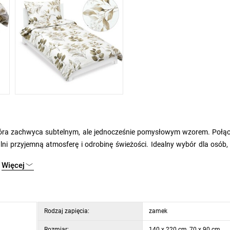
, która zachwyca subtelnym, ale jednocześnie pomysłowym wzorem. Połą
ni przyjemną atmosferę i odrobinę świeżości. Idealny wybór dla osób,
Więcej
 w odcieniach brązu na białym tle. Wykonana jest z wysokiej jakości ba
mek błyskawiczny ułatwia zmianę pościeli i oszczędza czas. Zalecamy 
Rodzaj zapięcia:
zamek
Rozmiar:
140 x 220 cm, 70 x 90 cm