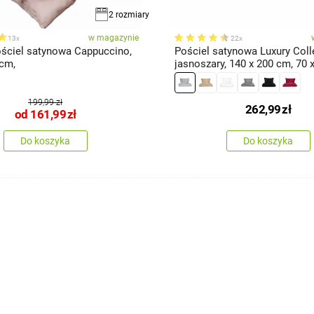
2 rozmiary
w magazynie
13x
22x
ciel satynowa Cappuccino,
Pościel satynowa Luxury Coll
 cm,
jasnoszary, 140 x 200 cm, 70 
199,99 zł
262,99
zł
od
161,99
zł
Do koszyka
Do koszyka