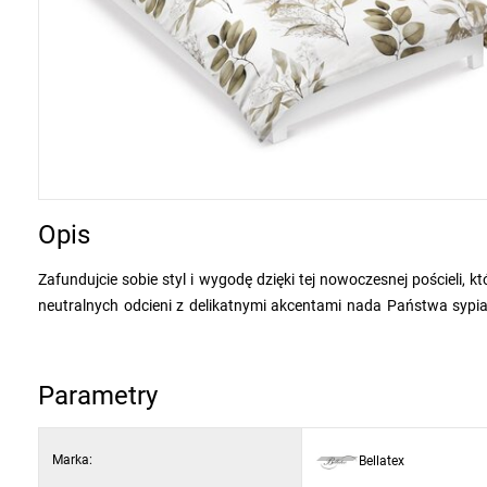
Opis
Zafundujcie sobie styl i wygodę dzięki tej nowoczesnej pościeli
neutralnych odcieni z delikatnymi akcentami nada Państwa sypial
chcą połączyć elegancję z funkcjonalnością.
Pościel jest identyczna z obu stron. Wzór tworzą delikatne liście
która jest bardzo przyjemna w dotyku. Praktyczne zapięcie na za
Parametry
pościeli na lewej stronie.
Zestaw zawiera:
Marka:
Bellatex
1 x poszewka na poduszkę 70 x 90 cm