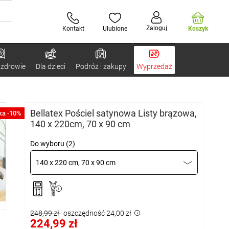
Zaloguj
Kontakt
Ulubione
Koszyk
 zdrowie
Dla dzieci
Podróż i zakupy
Wyprzedaż
Bellatex Pościel satynowa Listy brązowa,
ka -10%
140 x 220cm, 70 x 90 cm
Do wyboru (2)
140 x 220 cm, 70 x 90 cm
248,99 zł
oszczędność 24,00 zł
224,99 zł