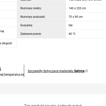
Rozmiary kołdry:
140 x 220 cm
Rozmiary poduszki:
70 x 90 cm
Suszarka:
tak
iej
Zalecane pranie:
40 °C
a długość
Szczegóły dotyczące materiału
Satyna
iej temperaturze
Ten produkt nie ma żadnych pytań