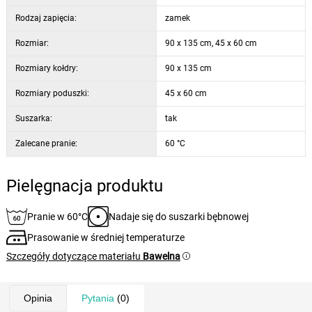
Rodzaj zapięcia:
zamek
Rozmiar:
90 x 135 cm, 45 x 60 cm
Rozmiary kołdry:
90 x 135 cm
Rozmiary poduszki:
45 x 60 cm
Suszarka:
tak
Zalecane pranie:
60 °C
Pielęgnacja produktu
Pranie w 60°C
Nadaje się do suszarki bębnowej
Prasowanie w średniej temperaturze
Szczegóły dotyczące materiału
Bawelna
Opinia
Pytania
(0)