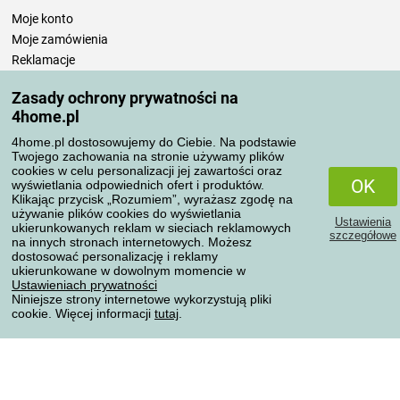
Moje konto
Moje zamówienia
Reklamacje
Odstąpienie od umowy
Zasady ochrony prywatności na
Zasady przetwarzania recenzji
4home.pl
4home.pl dostosowujemy do Ciebie. Na podstawie
Sposoby transportu
Twojego zachowania na stronie używamy plików
cookies w celu personalizacji jej zawartości oraz
OK
wyświetlania odpowiednich ofert i produktów.
Klikając przycisk „Rozumiem”, wyrażasz zgodę na
Metody płatności
używanie plików cookies do wyświetlania
Ustawienia
ukierunkowanych reklam w sieciach reklamowych
szczegółowe
na innych stronach internetowych. Możesz
dostosować personalizację i reklamy
ukierunkowane w dowolnym momencie w
Niezawodny sklep
Ustawieniach prywatności
Niniejsze strony internetowe wykorzystują pliki
cookie. Więcej informacji
tutaj
.
Ochrona danych osobowych