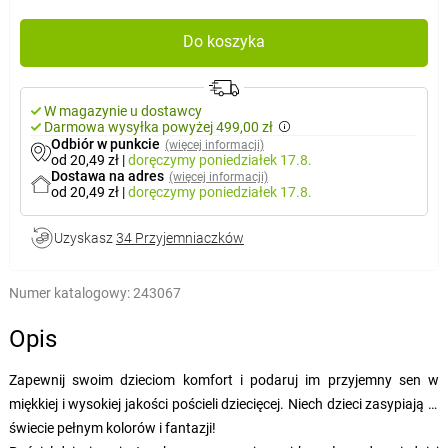
Do koszyka
W magazynie u dostawcy
Darmowa wysyłka powyżej 499,00 zł
Odbiór w punkcie
(więcej informacji)
od 20,49 zł
|
doręczymy
poniedziałek 17.8.
Dostawa na adres
(więcej informacji)
od 20,49 zł
|
doręczymy
poniedziałek 17.8.
Uzyskasz
34 Przyjemniaczków
Numer katalogowy:
243067
Opis
Zapewnij swoim dzieciom komfort i podaruj im przyjemny sen w
miękkiej i wysokiej jakości pościeli dziecięcej. Niech dzieci zasypiają w
świecie pełnym kolorów i fantazji!