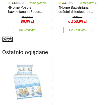
4,6
w magazynie
4,4
w magazynie
327x
119x
4Home Pościel
4Home Bawełniana
bawełniana In Space,
pościel dziecięca do
140 x 200 cm, 70 x 90
łóżeczka
119,99 zł
69,99 zł
cm
89,99
zł
od
53,99
zł
Do koszyka
Do koszyka
Next
Ostatnio oglądane