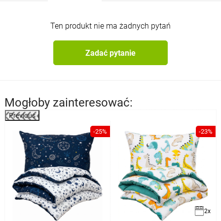
Ten produkt nie ma żadnych pytań
Zadać pytanie
Mogłoby zainteresować:
Previous
%
-25%
-23%
2x