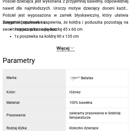
Pościel dziecięca jest wykonana z przyjemnej bawełny, odpowiedniej
nawet dla najmłodszych. Uroczy motyw dziecięcy doceni każdy.
Pościel jest wyposażona w zamek błyskawiczny, który ułatwia
ściąganie poszewek i zapewnia, że kołdra i poduszka pozostają na
Zawartość opakowania:
swoim miejscu przez całą noc.
1x poszewka na poduszkę 45 x 60 cm
1x poszewka na kołdrę 90 x 135 cm
Więcej
Parametry
Marka:
Bellatex
Kolor:
różowy
Materiał:
100% bawełna
zalecamy prasowanie w średniej
Prasowanie:
temperaturze
Rodzaj łóżka:
łóżeczko dziecięce