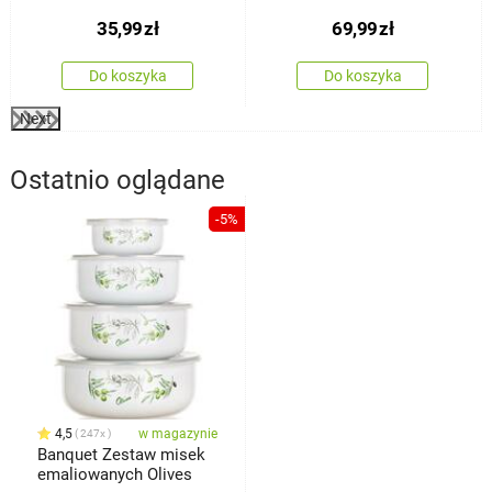
pokrywką Cork, 450 ml
tacą i łyżeczkami
35,99
zł
69,99
zł
Bamboo, 310 ml
Do koszyka
Do koszyka
Next
Ostatnio oglądane
-5%
4,5
w magazynie
247x
Banquet Zestaw misek
emaliowanych Olives