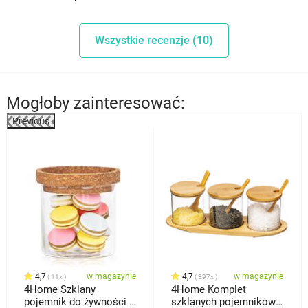
Wszystkie recenzje (10)
Mogłoby zainteresować:
Previous
%
4,7
w magazynie
4,7
w magazynie
11x
397x
4Home Szklany
4Home Komplet
pojemnik do żywności z
szklanych pojemników z