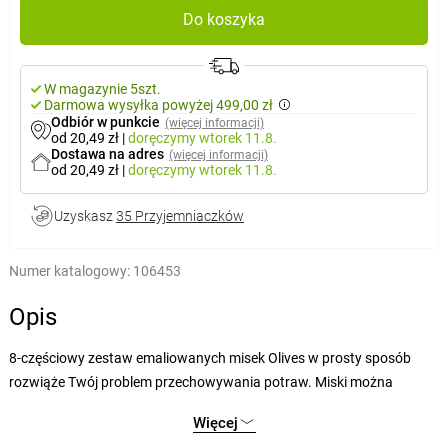
Do koszyka
W magazynie 5szt.
Darmowa wysyłka powyżej 499,00 zł
Odbiór w punkcie
(więcej informacji)
od 20,49 zł
|
doręczymy
wtorek 11.8.
Dostawa na adres
(więcej informacji)
od 20,49 zł
|
doręczymy
wtorek 11.8.
Uzyskasz
35 Przyjemniaczków
Numer katalogowy:
106453
Opis
8-częściowy zestaw emaliowanych misek Olives w prosty sposób
rozwiąże Twój problem przechowywania potraw. Miski można
układać w stos, są przeznaczone tylko do przechowywania - nie do
Więcej
gotowania.