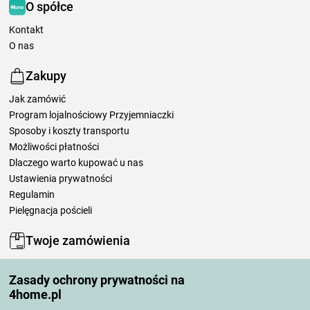
O spółce
Kontakt
O nas
Zakupy
Jak zamówić
Program lojalnościowy Przyjemniaczki
Sposoby i koszty transportu
Możliwości płatności
Dlaczego warto kupować u nas
Ustawienia prywatności
Regulamin
Pielęgnacja pościeli
Twoje zamówienia
Moje konto
Zasady ochrony prywatności na
Moje zamówienia
4home.pl
Reklamacje