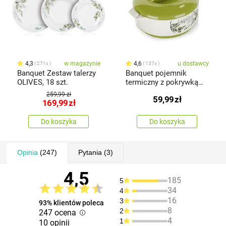
4,3
w magazynie
4,6
u dostawcy
271x
137x
Banquet Zestaw talerzy
Banquet pojemnik
OLIVES, 18 szt.
termiczny z pokrywką
Olives1,5 l
259,99 zł
59,99
zł
169,99
zł
Do koszyka
Do koszyka
Opinia
(247)
Pytania
(3)
4,5
185
5
34
4
16
3
93% klientów poleca
8
2
247 ocena
4
1
10 opinii