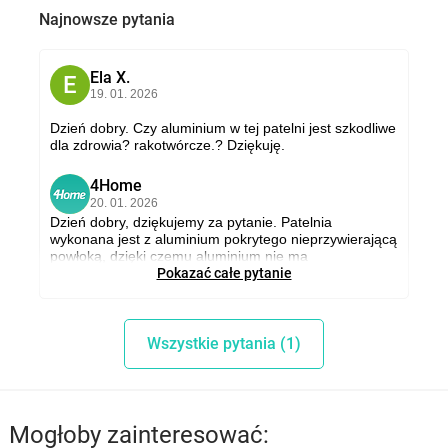
grubość ścianki: 3,0 mm
Najnowsze pytania
materiał uchwytów: tworzywo sztuczne
waga: 0,69 kg
kompatybilność: kuchnia elektryczna, gazowa, ceramiczna,
Ela X.
E
19. 01. 2026
indukcyjna
można myć w zmywarce: tak
Dzień dobry. Czy aluminium w tej patelni jest szkodliwe
dla zdrowia? rakotwórcze.? Dziękuję.
piekarnik i kuchenka mikrofalowa: nie
gwarancja: 24 miesiące
4Home
4
20. 01. 2026
Dzień dobry, dziękujemy za pytanie. Patelnia
wykonana jest z aluminium pokrytego nieprzywierającą
powłoką, dzięki czemu aluminium nie ma
bezpośredniego kontaktu z żywnością. Przy
Pokazać całe pytanie
prawidłowym użytkowaniu produkt jest bezpieczny i nie
jest uznawany za rakotwórczy. Serdecznie
pozdrawiamy, www.4home.pl.
Wszystkie pytania (1)
Mogłoby zainteresować: