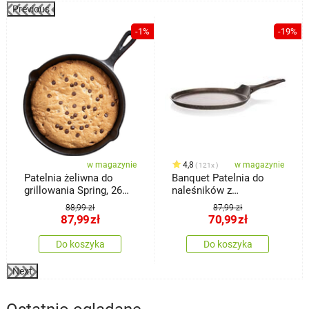
Previous
%
-1%
-19%
w magazynie
4,8
w magazynie
121x
Patelnia żeliwna do
Banquet Patelnia do
grillowania Spring, 26
naleśników z
cm
powierzchnią
88,99 zł
87,99 zł
nieprzywierającą
87,99
zł
70,99
zł
Premium Dark Brown 24
cm
Do koszyka
Do koszyka
Next