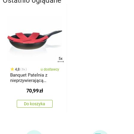
Ostatnio oglądane
5x
4,8
u dostawcy
3x
Banquet Patelnia z
nieprzywierającą
powierzchniąLUMIA 20 x
70,99
zł
4,3 cm
Do koszyka