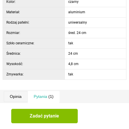
Kolor:
czarny
Główne zalety produktu:
Materiał:
kutą aluminiową konstrukcję zapewniającą równomierne
aluminium
nagrzewanie
Rodzaj patelni:
uniwersalny
3-warstwowa nieprzywierająca powierzchnia ułatwiająca
Rozmiar:
gotowanie i konserwację
śred. 24 cm
wskaźnik temperatury na uchwycie zmieniający kolor po
Szkło ceramiczne:
tak
nagrzaniu
Średnica:
czerwona wkładka ochronna w zestawie
24 cm
nadaje się do wszystkich rodzajów kuchenek, w tym
Wysokość:
4,8 cm
indukcyjnych
Zmywarka:
można myć w zmywarce
tak
Zawartość opakowania:
1x patelnia LUMIA 24 cm
1x wkładka ochronna do patelni 28 cm
Opinia
Pytania
(1)
Parametry i specyfikacja:
wysokość: 4,8 cm
Zadać pytanie
średnica: 24 cm
materiał patelni: aluminium z nieprzywierającą powierzchnią