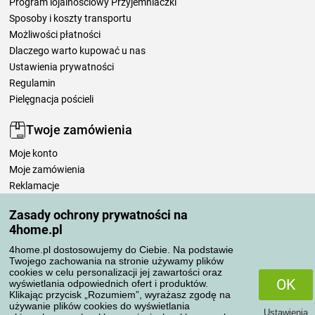
Program lojalnościowy Przyjemniaczki
Sposoby i koszty transportu
Możliwości płatności
Dlaczego warto kupować u nas
Ustawienia prywatności
Regulamin
Pielęgnacja pościeli
Twoje zamówienia
Moje konto
Moje zamówienia
Reklamacje
Odstąpienie od umowy
Zasady ochrony prywatności na
Zasady przetwarzania recenzji
4home.pl
4home.pl dostosowujemy do Ciebie. Na podstawie
Sposoby transportu
Twojego zachowania na stronie używamy plików
cookies w celu personalizacji jej zawartości oraz
OK
wyświetlania odpowiednich ofert i produktów.
Klikając przycisk „Rozumiem”, wyrażasz zgodę na
Metody płatności
używanie plików cookies do wyświetlania
Ustawienia