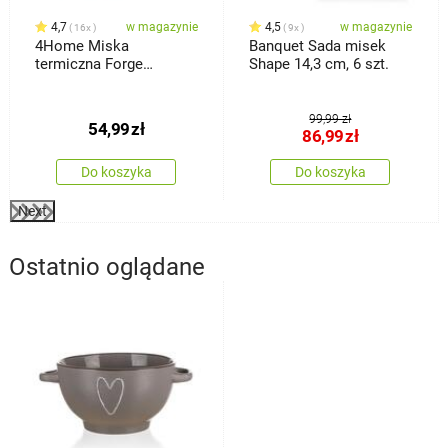
4,7
w magazynie
4,5
w magazynie
16x
9x
4Home Miska
Banquet Sada misek
termiczna Forge
Shape 14,3 cm, 6 szt.
Hot&Cool 300 ml, 2 szt.
99,99 zł
54,99
zł
86,99
zł
Do koszyka
Do koszyka
Next
Ostatnio oglądane