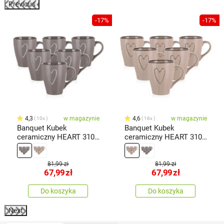
Previous
-17%
-17%
4,3
w magazynie
4,6
w magazynie
10x
16x
Banquet Kubek
Banquet Kubek
ceramiczny HEART 310
ceramiczny HEART 310
ml, 6 szt., brązowy
ml, 6 sztuk, beżowy
81,99 zł
81,99 zł
67,99
zł
67,99
zł
Do koszyka
Do koszyka
Next