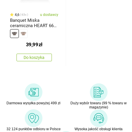
4,6
u dostawcy
63x
Banquet Miska
ceramiczna HEART 660
ml, brązowy
39,99
zł
Do koszyka
Darmowa wysyłka powyżej 499 zł
Duży wybór towaru (99 % towaru w
magazynie)
32 124 punktów odbioru w Polsce
Wysoka jakość obsługi klienta