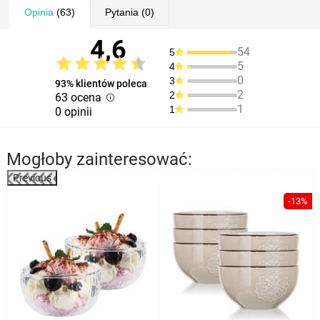
Opinia
(63)
Pytania
(0)
4,6
54
5
5
4
0
3
93% klientów poleca
2
2
63 ocena
1
1
0 opinii
Mogłoby zainteresować:
Previous
%
-13%