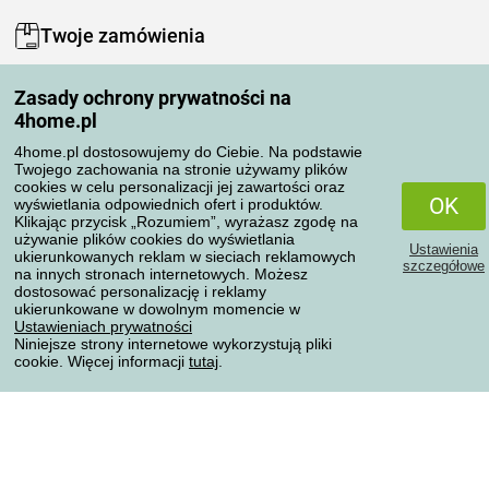
Twoje zamówienia
Moje konto
Zasady ochrony prywatności na
Moje zamówienia
4home.pl
Reklamacje
Odstąpienie od umowy
4home.pl dostosowujemy do Ciebie. Na podstawie
Twojego zachowania na stronie używamy plików
Zasady przetwarzania recenzji
cookies w celu personalizacji jej zawartości oraz
OK
wyświetlania odpowiednich ofert i produktów.
Klikając przycisk „Rozumiem”, wyrażasz zgodę na
Sposoby transportu
używanie plików cookies do wyświetlania
Ustawienia
ukierunkowanych reklam w sieciach reklamowych
szczegółowe
na innych stronach internetowych. Możesz
dostosować personalizację i reklamy
Metody płatności
ukierunkowane w dowolnym momencie w
Ustawieniach prywatności
Niniejsze strony internetowe wykorzystują pliki
cookie. Więcej informacji
tutaj
.
Niezawodny sklep