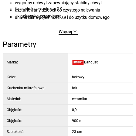
wygodny uchwyt zapewniający stabilny chwyt
1× czajnik ceramiczny 0,9 l
kształtowany dziobek do czystego nalewania
1× pokrywka ceramiczna
uniwersalna pojemność 0,9 l do użytku domowego
Więcej
Parametry
Marka:
Banquet
Kolor:
beżowy
Kuchenka mikrofalowa:
tak
Materiał:
ceramika
Objętość:
0,9 l
Objętość:
900 ml
Szerokość:
23 cm