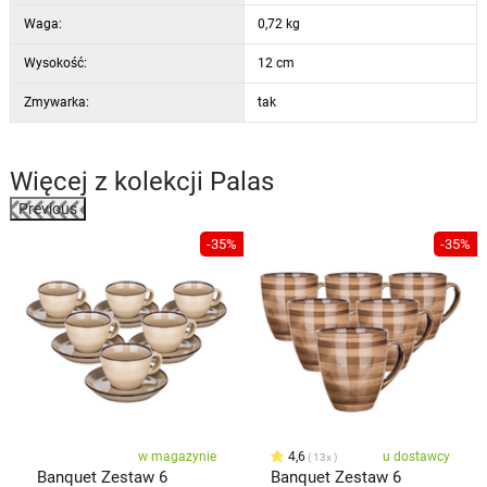
Waga:
0,72 kg
Wysokość:
12 cm
Zmywarka:
tak
Więcej z kolekcji
Palas
Previous
%
-35%
-35%
w magazynie
4,6
u dostawcy
13x
Banquet Zestaw 6
Banquet Zestaw 6