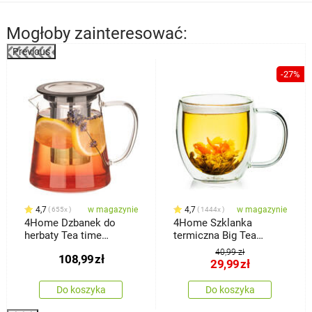
Mogłoby zainteresować:
Previous
%
-27%
4,7
w magazynie
4,7
w magazynie
655x
1444x
4Home Dzbanek do
4Home Szklanka
herbaty Tea time
termiczna Big Tea
Hot&Cool, 650 ml
Hot&Cool 480 ml, 1 szt.
40,99 zł
108,99
zł
29,99
zł
Do koszyka
Do koszyka