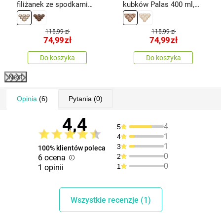
filiżanek ze spodkami
kubków Palas 400 ml,
Palas 90 ml, kremowy
brązowy
115,99 zł
115,99 zł
74,99
zł
74,99
zł
Do koszyka
Do koszyka
Next
Opinia
(6)
Pytania
(0)
4,4
4
5
1
4
1
3
100% klientów poleca
0
2
6 ocena
0
1
1 opinii
Wszystkie recenzje (1)