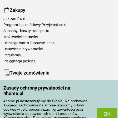
Zakupy
Jak zamówić
Program lojalnościowy Przyjemniaczki
Sposoby i koszty transportu
Możliwości płatności
Dlaczego warto kupować u nas
Ustawienia prywatności
Regulamin
Pielęgnacja pościeli
Twoje zamówienia
Moje konto
Zasady ochrony prywatności na
Moje zamówienia
4home.pl
Reklamacje
Odstąpienie od umowy
4home.pl dostosowujemy do Ciebie. Na podstawie
Twojego zachowania na stronie używamy plików
Zasady przetwarzania recenzji
cookies w celu personalizacji jej zawartości oraz
OK
wyświetlania odpowiednich ofert i produktów.
Klikając przycisk „Rozumiem”, wyrażasz zgodę na