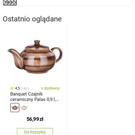
Next
Ostatnio oglądane
4,5
u dostawcy
16x
Banquet Czajnik
ceramiczny Palas 0,9 l,
brązowy
56,99
zł
Do koszyka