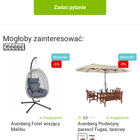
Zadać pytanie
Mogłoby zainteresować:
Previous
%
Nowość
Nowość
-6%
-9%
w magazynie
3,5
w magazynie
1x
Avenberg Fotel wiszący
Avenberg Podwójny
Malibu
parasol Fugas, beżowy