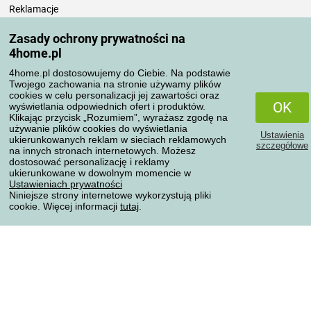
Reklamacje
Odstąpienie od umowy
Zasady ochrony prywatności na
Zasady przetwarzania recenzji
4home.pl
4home.pl dostosowujemy do Ciebie. Na podstawie
Sposoby transportu
Twojego zachowania na stronie używamy plików
cookies w celu personalizacji jej zawartości oraz
OK
wyświetlania odpowiednich ofert i produktów.
Klikając przycisk „Rozumiem”, wyrażasz zgodę na
Metody płatności
używanie plików cookies do wyświetlania
Ustawienia
ukierunkowanych reklam w sieciach reklamowych
szczegółowe
na innych stronach internetowych. Możesz
dostosować personalizację i reklamy
ukierunkowane w dowolnym momencie w
Niezawodny sklep
Ustawieniach prywatności
Niniejsze strony internetowe wykorzystują pliki
cookie. Więcej informacji
tutaj
.
Ochrona danych osobowych
Wszelkie prawa zastrzeżone © 2004-2026 4home, a.s.