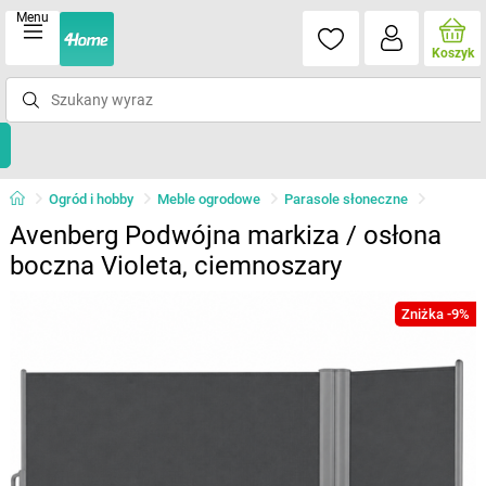
Menu
Koszyk
Ogród i hobby
Meble ogrodowe
Parasole słoneczne
Avenberg Podwójna markiza / osłona
boczna Violeta, ciemnoszary
Zniżka -9%