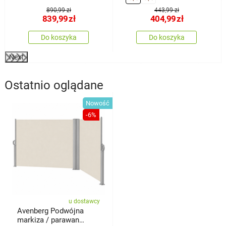
890,99 zł
443,99 zł
839,99
zł
404,99
zł
Do koszyka
Do koszyka
Next
Ostatnio oglądane
Nowość
-6%
u dostawcy
Avenberg Podwójna
markiza / parawan