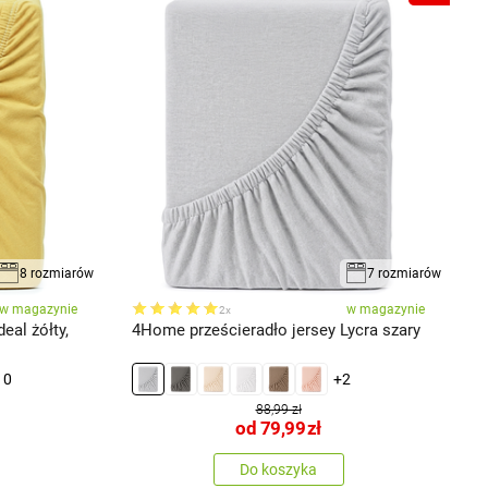
8 rozmiarów
7 rozmiarów
w magazynie
w magazynie
2x
eal żółty,
4Home prześcieradło jersey Lycra szary
4
c
10
+2
88,99 zł
od
79,99
zł
Do koszyka