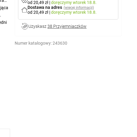
ura
od 20,49 zł
|
doręczymy
wtorek 18.8.
Dostawa na adres
jąca
(więcej informacji)
od 20,49 zł
|
doręczymy
wtorek 18.8.
edni
Uzyskasz
38 Przyjemniaczków
Numer katalogowy:
243630