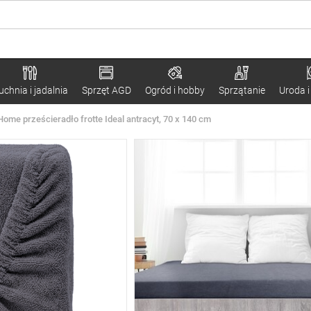
uchnia i jadalnia
Sprzęt AGD
Ogród i hobby
Sprzątanie
Uroda i
Home prześcieradło frotte Ideal antracyt, 70 x 140 cm