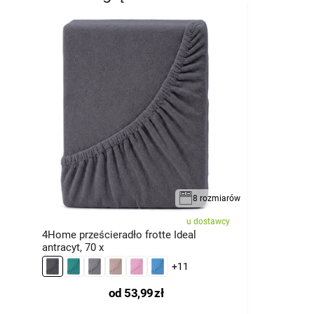
8 rozmiarów
u dostawcy
4Home prześcieradło frotte Ideal
antracyt, 70 x
+11
od
53,99
zł