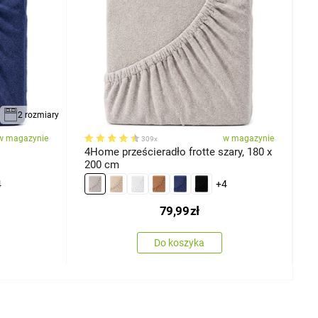
2 rozmiary
w magazynie
w magazynie
309x
4Home prześcieradło frotte szary, 180 x
4
200 cm
4
+4
79,99
zł
Do koszyka