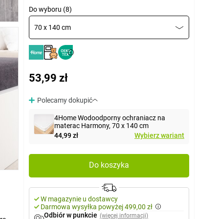
Do wyboru (8)
70 x 140 cm
53,99 zł
Polecamy dokupić
4Home Wodoodporny ochraniacz na
materac Harmony, 70 x 140 cm
44,99 zł
Wybierz wariant
Do koszyka
W magazynie u dostawcy
Darmowa wysyłka powyżej 499,00 zł
Odbiór w punkcie
(więcej informacji)