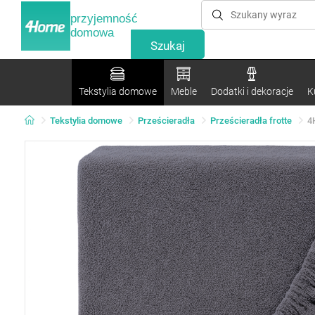
przyjemność
domowa
Tekstylia domowe
Meble
Dodatki i dekoracje
K
Tekstylia domowe
Prześcieradła
Prześcieradła frotte
4