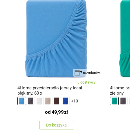
iarów
7 rozmiarów
cy
u dostawcy
4Home prześcieradło jersey Ideal
4Home prz
błękitny, 60 x
zielony
+10
od
49,99
zł
Do koszyka