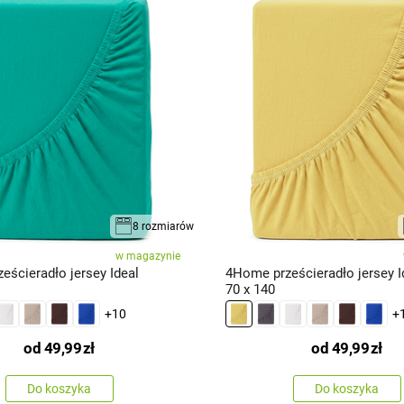
8 rozmiarów
w magazynie
eścieradło jersey Ideal
4Home prześcieradło jersey Id
70 x 140
+10
+
od
49,99
zł
od
49,99
zł
Do koszyka
Do koszyka