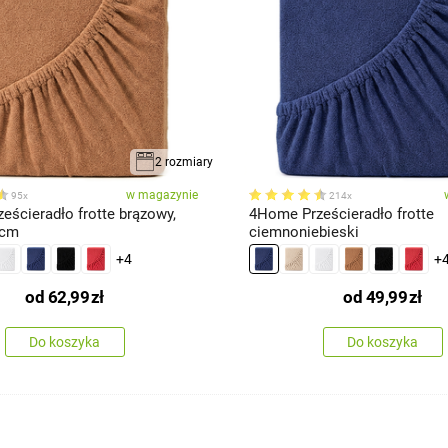
2 rozmiary
w magazynie
95x
214x
eścieradło frotte brązowy,
4Home Prześcieradło frotte
 cm
ciemnoniebieski
+4
+
od
62,99
zł
od
49,99
zł
Do koszyka
Do koszyka