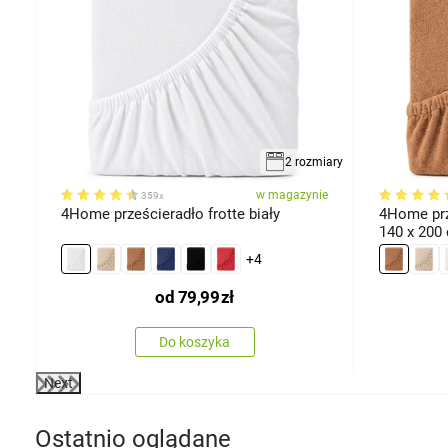
iarów
2 rozmiary
ie
w magazynie
359x
,
4Home prześcieradło frotte biały
4Home prz
140 x 200
+4
od
79,99
zł
Do koszyka
Next
Ostatnio oglądane