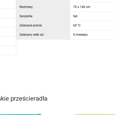
Rozmiary:
70 x 140 cm
Suszarka:
tak
Zalecane pranie:
60 °C
Zalecany wiek od:
0 miesięcy
kie prześcieradła