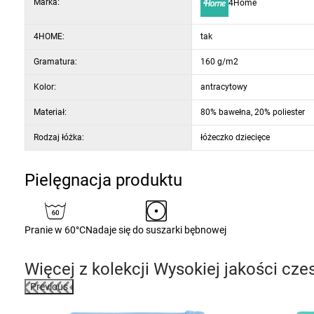
Marka:
4Home
4HOME:
tak
Gramatura:
160 g/m2
Kolor:
antracytowy
Materiał:
80% bawełna, 20% poliester
Rodzaj łóżka:
łóżeczko dziecięce
Pielęgnacja produktu
Pranie w 60°C
Nadaje się do suszarki bębnowej
Więcej z kolekcji
Wysokiej jakości czes
Previous