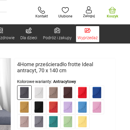
Zaloguj
Kontakt
Ulubione
Koszyk
 zdrowie
Dla dzieci
Podróż i zakupy
Wyprzedaż
4Home prześcieradło frotte Ideal
antracyt, 70 x 140 cm
Kolorowe warianty:
Antracytowy