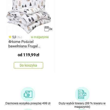
3x
5,0
w magazynie
2x
4Home Pościel
bawełniana Frugal
Winterland, 160 x
od
119,99
zł
Do koszyka
Darmowa wysyłka powyżej 499 zł
Duży wybór towaru (99 % towaru w
magazynie)