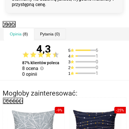
przystępną cenę.
Next
Opinia
(8)
Pytania
(0)
4,3
6
5
1
4
0
3
87% klientów poleca
0
2
8 ocena
1
1
0 opinii
Mogłoby zainteresować:
Previous
%
-9%
-25%