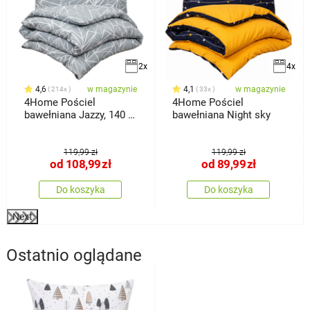
2x
4x
4,6
w magazynie
4,1
w magazynie
214x
33x
4Home Pościel
4Home Pościel
bawełniana Jazzy, 140 x
bawełniana Night sky
200 cm, 70 x
119,99 zł
119,99 zł
od
108,99
zł
od
89,99
zł
Do koszyka
Do koszyka
Next
Ostatnio oglądane