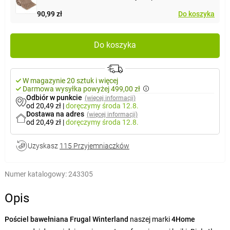
90,99 zł
Do koszyka
Do koszyka
W magazynie 20 sztuk i więcej
Darmowa wysyłka powyżej 499,00 zł
Odbiór w punkcie
(więcej informacji)
od 20,49 zł
|
doręczymy
środa 12.8.
Dostawa na adres
(więcej informacji)
od 20,49 zł
|
doręczymy
środa 12.8.
Uzyskasz
115 Przyjemniaczków
Numer katalogowy:
243305
Opis
Pościel bawełniana Frugal Winterland
naszej marki
4Home