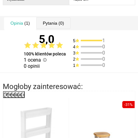
łatwe do mycia tworzywo sztuczne
Zawartość opakowania:
1x ociekacz do sztućców BELLA
Opinia
(1)
Pytania
(0)
1x tacka ociekająca
5,0
Parametry i specyfikacja:
1
5
wymiary: 16,6 x 11,6 x 12,53 cm
0
4
kolor: szary
0
3
100% klientów poleca
0
materiał: plastik
2
1 ocena
0
1
0 opinii
Mogłoby zainteresować:
Previous
-31%