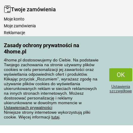
Twoje zamówienia
Moje konto
Moje zamówienia
Reklamacje
Odstąpienie od umowy
Zasady ochrony prywatności na
Zasady przetwarzania recenzji
4home.pl
4home.pl dostosowujemy do Ciebie. Na podstawie
Sposoby transportu
Twojego zachowania na stronie używamy plików
cookies w celu personalizacji jej zawartości oraz
OK
wyświetlania odpowiednich ofert i produktów.
Klikając przycisk „Rozumiem”, wyrażasz zgodę na
Metody płatności
używanie plików cookies do wyświetlania
Ustawienia
ukierunkowanych reklam w sieciach reklamowych
szczegółowe
na innych stronach internetowych. Możesz
dostosować personalizację i reklamy
ukierunkowane w dowolnym momencie w
Niezawodny sklep
Ustawieniach prywatności
Niniejsze strony internetowe wykorzystują pliki
cookie. Więcej informacji
tutaj
.