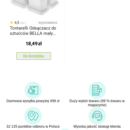
4,5
wyprzedano
2x
Tontarelli Odsączacz do
sztućców BELLA mały
zpodstawką, biały
18,49
zł
Do koszyka
Darmowa wysyłka powyżej 499 zł
Duży wybór towaru (99 % towaru w
magazynie)
32 135 punktów odbioru w Polsce
Wysoka jakość obsługi klienta