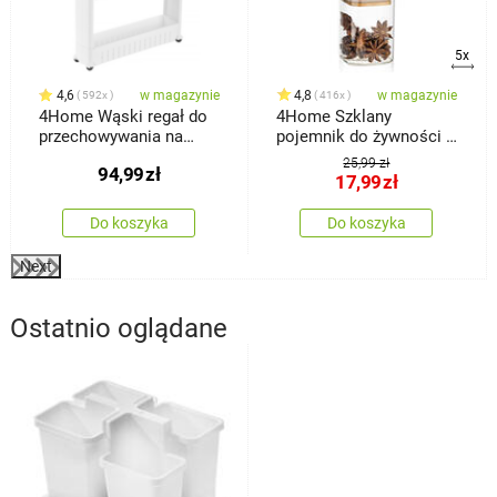
5x
4,6
w magazynie
4,8
w magazynie
592x
416x
4Home Wąski regał do
4Home Szklany
przechowywania na
pojemnik do żywności z
kółkach Slim Jim
wiekiem Bamboo, 170
25,99 zł
94,99
zł
ml
17,99
zł
Do koszyka
Do koszyka
Next
Ostatnio oglądane