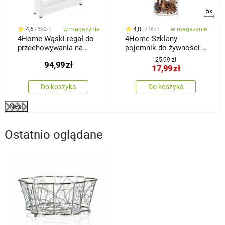
5x
4,6
w magazynie
4,8
w magazynie
592x
416x
4Home Wąski regał do
4Home Szklany
przechowywania na
pojemnik do żywności z
kółkach Slim Jim
wiekiem Bamboo, 170
25,99 zł
94,99
zł
ml
17,99
zł
Do koszyka
Do koszyka
Next
Ostatnio oglądane