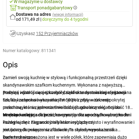
W magazynie u dostawcy
Transport ponadgabarytowy
Dostawa na adres
(więcej informacji)
od 171,49 zł
|
doręczymy
do 4 tygodni
Uzyskasz
152 Przyjemniaczków
Numer katalogowy:
811341
Opis
Zamień swoją kuchnię w stylową i funkcjonalną przestrzeń dzięki
skandynawskim szafkom kuchennym. Wykonana z najwyższą
precyzją i dbałością o szczegóły, szafka ta została zaprojektowana
Podnieś wystrój swojej kuchni dzięki skandynawskiej elegancji
tak, aby zaspokoić wszystkie Twoje potrzeby w zakresie
Szafka kuchenna wykonana jest 100% z płyty wiórowej pokrytej
przechowywania, jednocześnie dodając odrobinę elegancji do
melaminą, która zapewnia trwałość i długowieczność. Grubość 18
wnętrza kuchni.
mm zapewnia jej solidność, co czyni ją niezawodnym wyborem do
Mnóstwo miejsca do przechowywania dla uporządkowanej kuchni
każdej kuchni. Elegancki biały kolor wygląda czysto i wyrafinowanie i
Pożegnaj się z zagraconymi blatami roboczymi i
jest łatwy do połączenia z dowolnym stylem wyposażenia.
nieuporządkowanymi szufladami. Ta skandynawska szafka
kuchenna wyposażona jest w wiele półek, które zapewniają dużo
Dane techniczne