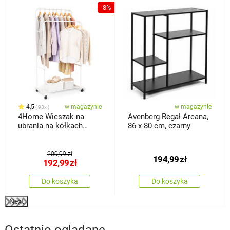
-8%
4,5
w magazynie
w magazynie
93x
4Home Wieszak na
Avenberg Regał Arcana,
ubrania na kółkach
86 x 80 cm, czarny
Garment
209,99 zł
194,99
zł
192,99
zł
Do koszyka
Do koszyka
Next