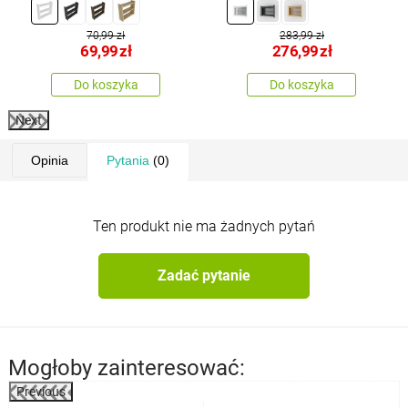
70,99 zł
283,99 zł
69,99
zł
276,99
zł
Do koszyka
Do koszyka
Next
Opinia
Pytania
(0)
Ten produkt nie ma żadnych pytań
Zadać pytanie
Mogłoby zainteresować:
Previous