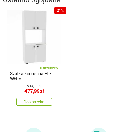
Ostatnio oglądane
-21%
u dostawcy
Szafka kuchenna Efe
White
603,99 zł
477,99
zł
Do koszyka