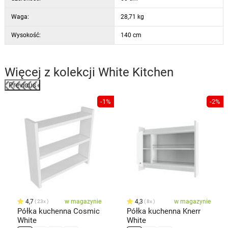
Waga:
28,71 kg
Wysokość:
140 cm
Więcej z kolekcji
White Kitchen
Previous
%
-1%
-2%
4,7
w magazynie
4,3
w magazynie
23x
8x
Półka kuchenna Cosmic
Półka kuchenna Knerr
White
White