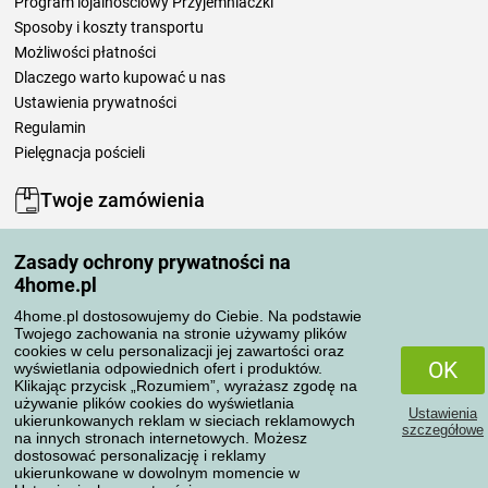
Program lojalnościowy Przyjemniaczki
Sposoby i koszty transportu
Możliwości płatności
Dlaczego warto kupować u nas
Ustawienia prywatności
Regulamin
Pielęgnacja pościeli
Twoje zamówienia
Moje konto
Zasady ochrony prywatności na
Moje zamówienia
4home.pl
Reklamacje
Odstąpienie od umowy
4home.pl dostosowujemy do Ciebie. Na podstawie
Twojego zachowania na stronie używamy plików
Zasady przetwarzania recenzji
cookies w celu personalizacji jej zawartości oraz
OK
wyświetlania odpowiednich ofert i produktów.
Klikając przycisk „Rozumiem”, wyrażasz zgodę na
Sposoby transportu
używanie plików cookies do wyświetlania
Ustawienia
ukierunkowanych reklam w sieciach reklamowych
szczegółowe
na innych stronach internetowych. Możesz
dostosować personalizację i reklamy
Metody płatności
ukierunkowane w dowolnym momencie w