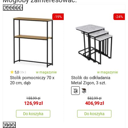
Mogłoby zainteresować:
Previous
%
-19%
-24%
5,0
w magazynie
w magazynie
2x
Stolik pomocniczy 70 x
Stolik do odkładania
20 cm, dąb
Metal Zigon, 3 szt.
155,99 zł
532,99 zł
126,99
zł
406,99
zł
Do koszyka
Do koszyka
Next