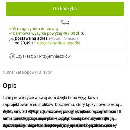
Do koszyka
W magazynie u dostawcy
Darmowa wysyłka powyżej 499,00 zł
Dostawa na adres
(więcej informacji)
od 20,49 zł
|
doręczymy
do 4 tygodni
Uzyskasz
51 Przyjemniaczków
Numer katalogowy:
811734
Opis
Tchnij nowe życie w swój dom dzięki temu wyjątkowo
zaprojektowanemu stolikowi bocznemu, który łączy nowoczesną
estetykę z praktyczną funkcjonalnością. Dzięki połączeniu dębu i
Wykonany z 100% płyty wiórowej pokrytej melaminą o grubości 18
antracytowego odcienia stolik wygląda na zrównoważony i
mm charakteryzuje się wysoką odpornością na zużycie i długą
nowoczesny, niezależnie od tego, czy umieścisz go obok kanapy,
żywotnością. Jego solidna konstrukcja zapewnia stabilność i
Wymiary 30 × 57 × 40 cm sprawiają, że jest to kompaktowy, ale