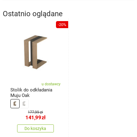
Ostatnio oglądane
-20%
u dostawcy
Stolik do odkładania
Muju Oak
177,99 zł
141,99
zł
Do koszyka