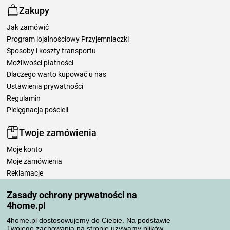
Zakupy
Jak zamówić
Program lojalnościowy Przyjemniaczki
Sposoby i koszty transportu
Możliwości płatności
Dlaczego warto kupować u nas
Ustawienia prywatności
Regulamin
Pielęgnacja pościeli
Twoje zamówienia
Moje konto
Moje zamówienia
Reklamacje
Odstąpienie od umowy
Zasady ochrony prywatności na
Zasady przetwarzania recenzji
4home.pl
4home.pl dostosowujemy do Ciebie. Na podstawie
Sposoby transportu
Twojego zachowania na stronie używamy plików