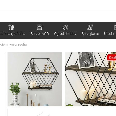
uchnia i jadalnia
Sprzęt AGD
Ogród i hobby
Sprzątanie
Uroda i
i ciemnym orzechu
Zniż