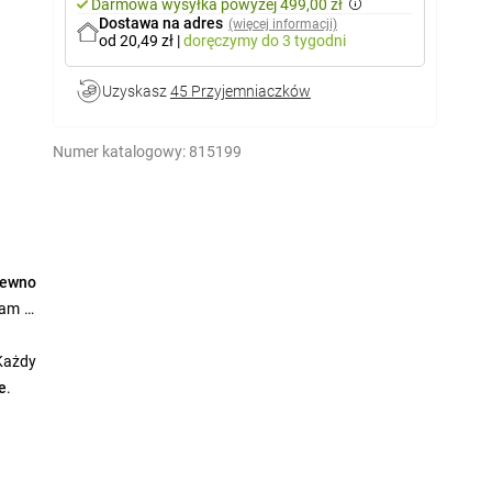
Darmowa wysyłka powyżej 499,00 zł
Dostawa na adres
(więcej informacji)
od 20,49 zł
|
doręczymy
do 3 tygodni
Uzyskasz
45 Przyjemniaczków
Numer katalogowy:
815199
rewno
sam w
Każdy
e
.