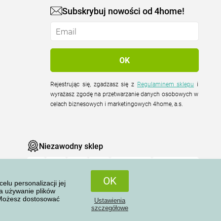
Subskrybuj nowości od 4home!
Rejestrując się, zgadzasz się z
Regulaminem sklepu
i
wyrażasz zgodę na przetwarzanie danych osobowych w
celach biznesowych i marketingowych 4home, a.s.
Niezawodny sklep
OK
u personalizacji jej
na używanie plików
 Możesz dostosować
Ustawienia
Wszelkie prawa zastrzeżone © 2004-2026 4home, a.s.
szczegółowe