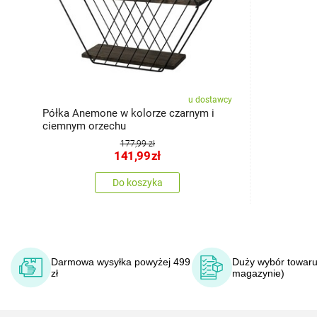
u dostawcy
Półka Anemone w kolorze czarnym i
ciemnym orzechu
177,99 zł
141,99
zł
Do koszyka
Darmowa wysyłka powyżej 499
Duży wybór towaru
zł
magazynie)