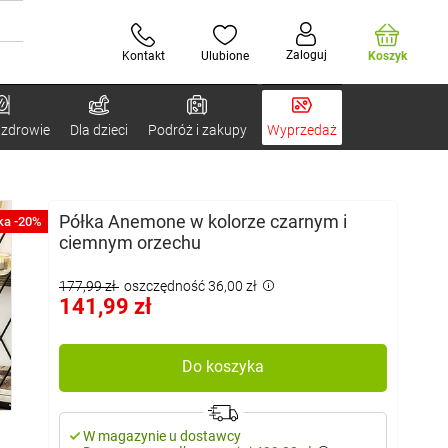
Zaloguj
Kontakt
Ulubione
Koszyk
 zdrowie
Dla dzieci
Podróż i zakupy
Wyprzedaż
Półka Anemone w kolorze czarnym i
ka -20%
ciemnym orzechu
177,99 zł
oszczędność 36,00 zł
141,99 zł
Do koszyka
W magazynie u dostawcy