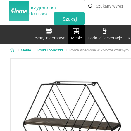
przyjemność
domowa
Tekstylia domowe
Meble
Dodatki i dekoracje
K
Meble
Półki i półeczki
Półka Anemone w kolorze czarnym 