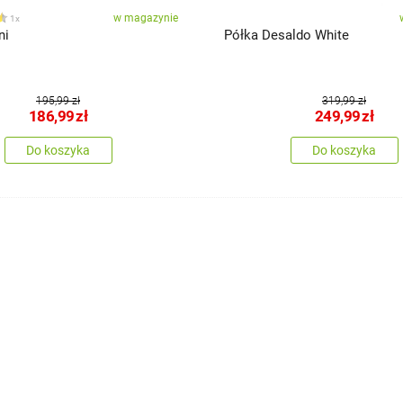
w magazynie
1x
ni
Półka Desaldo White
195,99 zł
319,99 zł
186,99
zł
249,99
zł
Do koszyka
Do koszyka