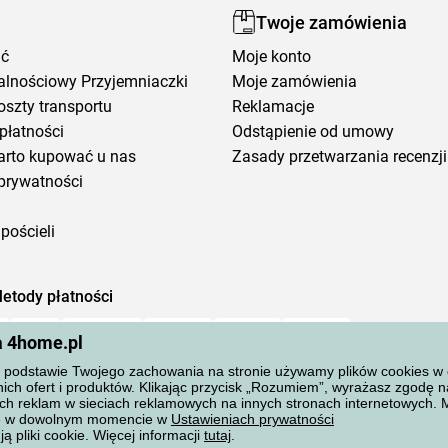
Twoje zamówienia
ić
Moje konto
alnościowy Przyjemniaczki
Moje zamówienia
oszty transportu
Reklamacje
płatności
Odstąpienie od umowy
arto kupować u nas
Zasady przetwarzania recenzji
prywatności
pościeli
etody płatności
a 4home.pl
podstawie Twojego zachowania na stronie używamy plików cookies w cel
ich ofert i produktów. Klikając przycisk „Rozumiem”, wyrażasz zgodę 
ch reklam w sieciach reklamowych na innych stronach internetowych.
ane w dowolnym momencie w
Ustawieniach prywatności
ą pliki cookie. Więcej informacji
tutaj
.