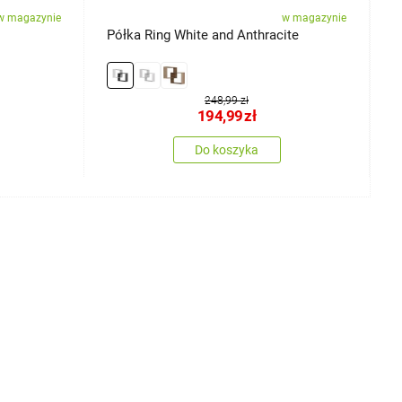
w magazynie
w magazynie
Półka Ring White and Anthracite
P
248,99 zł
194,99
zł
Do koszyka