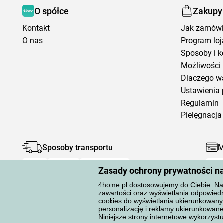
O spółce
Zakupy
Kontakt
Jak zamów
O nas
Program loj
Sposoby i k
Możliwości 
Dlaczego w
Ustawienia 
Regulamin
Pielęgnacja 
Sposoby transportu
M
Zasady ochrony prywatności n
4home.pl dostosowujemy do Ciebie. Na 
zawartości oraz wyświetlania odpowiedn
cookies do wyświetlania ukierunkowany
personalizację i reklamy ukierunkow
Ochrona danych osobowych
Niniejsze strony internetowe wykorzystuj