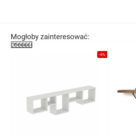
Mogłoby zainteresować:
Previous
-23%
-6%