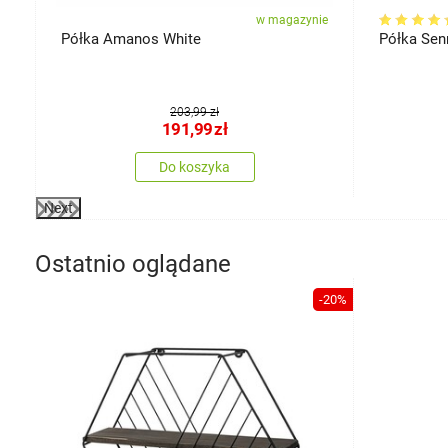
ie
w magazynie
Półka Amanos White
Półka Sen
203,99 zł
191,99
zł
Do koszyka
Next
Ostatnio oglądane
-20%