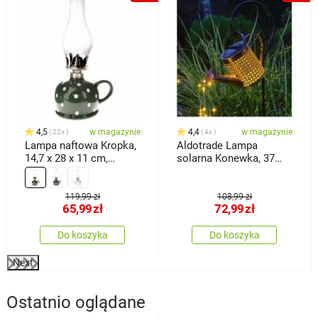
4,5
w magazynie
4,4
w magazynie
22x
4x
Lampa naftowa Kropka,
Aldotrade Lampa
14,7 x 28 x 11 cm,
solarna Konewka, 37
zielony
LED, ciepła biała
119,99 zł
108,99 zł
65,99
zł
72,99
zł
Do koszyka
Do koszyka
Next
Ostatnio oglądane