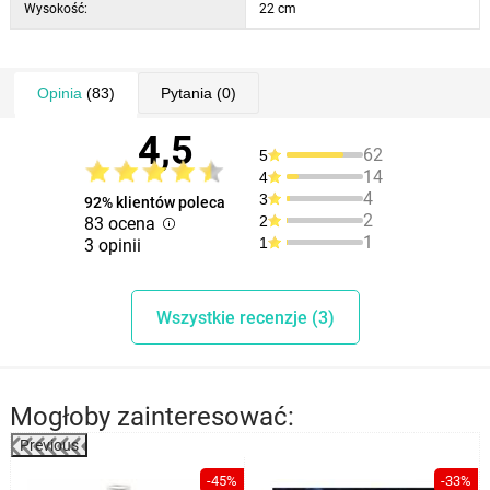
Wysokość:
22 cm
Opinia
(83)
Pytania
(0)
4,5
62
5
14
4
4
3
92% klientów poleca
2
2
83 ocena
1
1
3 opinii
Wszystkie recenzje (3)
Mogłoby zainteresować:
Previous
-45%
-33%