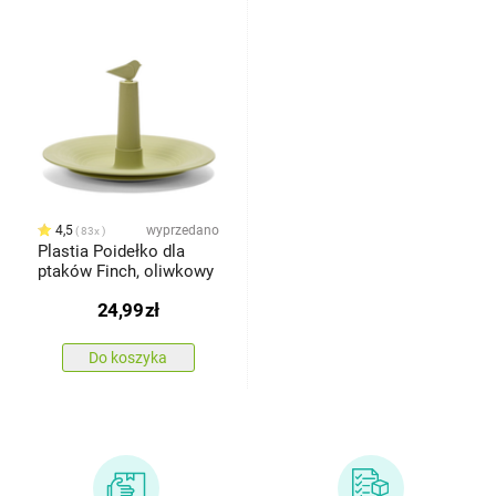
4,5
wyprzedano
83x
Plastia Poidełko dla
ptaków Finch, oliwkowy
24,99
zł
Do koszyka