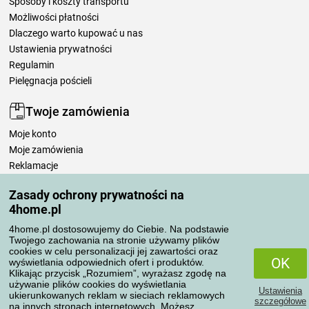
Sposoby i koszty transportu
Możliwości płatności
Dlaczego warto kupować u nas
Ustawienia prywatności
Regulamin
Pielęgnacja pościeli
Twoje zamówienia
Moje konto
Moje zamówienia
Reklamacje
Odstąpienie od umowy
Zasady ochrony prywatności na
Zasady przetwarzania recenzji
4home.pl
4home.pl dostosowujemy do Ciebie. Na podstawie
Sposoby transportu
Twojego zachowania na stronie używamy plików
cookies w celu personalizacji jej zawartości oraz
OK
wyświetlania odpowiednich ofert i produktów.
Klikając przycisk „Rozumiem”, wyrażasz zgodę na
Metody płatności
używanie plików cookies do wyświetlania
Ustawienia
ukierunkowanych reklam w sieciach reklamowych
szczegółowe
na innych stronach internetowych. Możesz